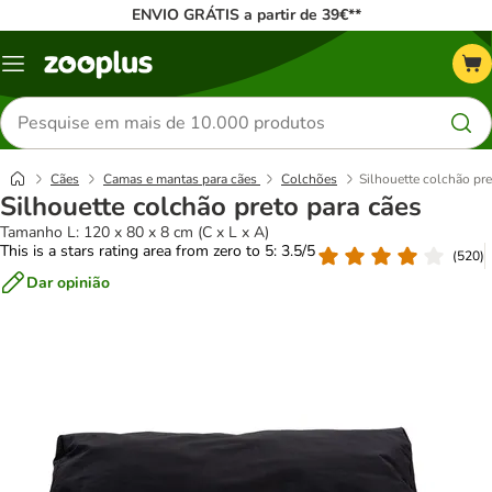
ENVIO GRÁTIS a partir de 39€**
Menu
Pesquisar
produtos
Cães
Camas e mantas para cães
Colchões
Silhouette colchão pre
Silhouette colchão preto para cães
Tamanho L: 120 x 80 x 8 cm (C x L x A)
This is a stars rating area from zero to 5: 3.5/5
(
520
)
Dar opinião