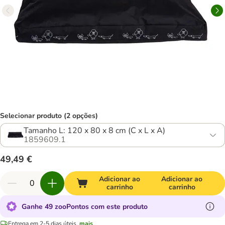
Selecionar produto (2 opções)
Tamanho L: 120 x 80 x 8 cm (C x L x A)
1859609.1
49,49 €
Adicionar ao
Adicionar ao
carrinho
carrinho
Ganhe 49 zooPontos com este produto
Entrega em 2-5 dias úteis.
mais