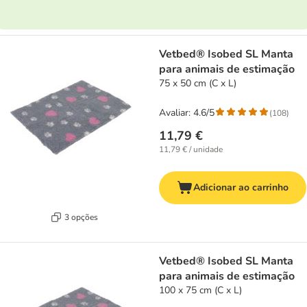
Vetbed® Isobed SL Manta
para animais de estimação
75 x 50 cm (C x L)
Avaliar: 4.6/5
(
108
)
11,79 €
11,79 € / unidade
Adicionar ao carrinho
3 opções
Vetbed® Isobed SL Manta
para animais de estimação
100 x 75 cm (C x L)