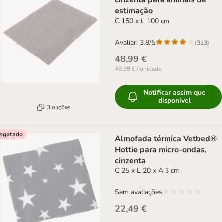
cinzenta para animais de
estimação
C 150 x L 100 cm
Avaliar: 3.8/5
(
313
)
48,99 €
48,99 € / unidade
Notificar assim que
disponível
3 opções
sgotado
Almofada térmica Vetbed®
Hottie para micro-ondas,
cinzenta
C 25 x L 20 x A 3 cm
Sem avaliações
22,49 €