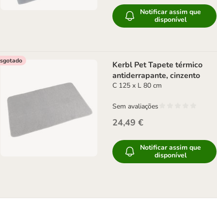
Notificar assim que
disponível
sgotado
Kerbl Pet Tapete térmico
antiderrapante, cinzento
C 125 x L 80 cm
Sem avaliações
24,49 €
Notificar assim que
disponível