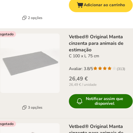
Adicionar ao carrinho
2 opções
sgotado
Vetbed® Original Manta
cinzenta para animais de
estimação
C 100 x L 75 cm
Avaliar: 3.8/5
(
313
)
26,49 €
26,49 € / unidade
Notificar assim que
disponível
3 opções
sgotado
Vetbed® Original Manta