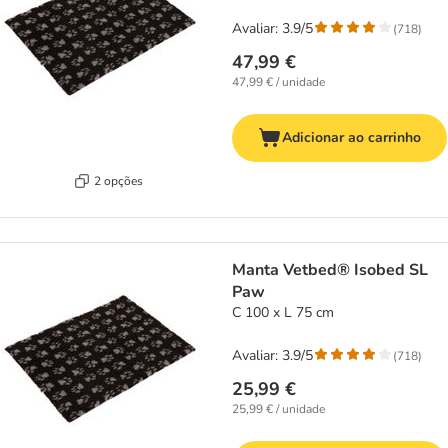
Avaliar: 3.9/5
(
718
)
47,99 €
47,99 € / unidade
Adicionar ao carrinho
2 opções
Manta Vetbed® Isobed SL
Paw
C 100 x L 75 cm
Avaliar: 3.9/5
(
718
)
25,99 €
25,99 € / unidade