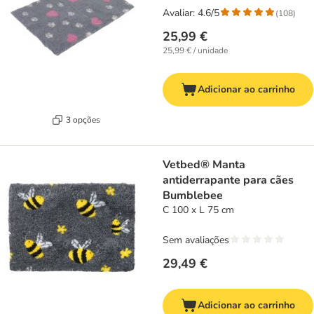
Avaliar: 4.6/5
(
108
)
25,99 €
25,99 € / unidade
Adicionar ao carrinho
3 opções
Vetbed® Manta
antiderrapante para cães
Bumblebee
C 100 x L 75 cm
Sem avaliações
29,49 €
Adicionar ao carrinho