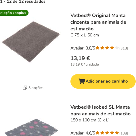
1 - 12 de 12 resultados
product items have been changed
eleção zooplus
Vetbed® Original Manta
cinzenta para animais de
estimação
C 75 x L 50 cm
Avaliar: 3.8/5
(
313
)
13,19 €
13,19 € / unidade
Adicionar ao carrinho
3 opções
Vetbed® Isobed SL Manta
para animais de estimação
150 x 100 cm (C x L)
Avaliar: 4.6/5
(
108
)