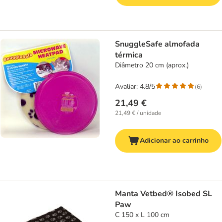
SnuggleSafe almofada
térmica
Diâmetro 20 cm (aprox.)
Avaliar: 4.8/5
(
6
)
21,49 €
21,49 € / unidade
Adicionar ao carrinho
Manta Vetbed® Isobed SL
Paw
C 150 x L 100 cm