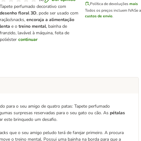
Política de devoluções
mais
Tapete perfumado decorativo com
Todos os preços incluem IVA
Se a
desenho floral 3D
, pode ser usado com
custos de envio
.
ração/snacks,
encoraja a alimentação
lenta
e o
treino mental
, bainha de
franzido, lavável à máquina, feita de
poliéster
continuar
ido para o seu amigo de quatro patas: Tapete perfumado
gumas surpresas reservadas para o seu gato ou cão. As
pétalas
r este brinquedo um desafio.
ks que o seu amigo peludo terá de farejar primeiro. A procura
omove o treino mental. Possui uma bainha na borda para que a