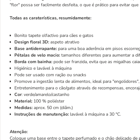
"flor" possa ser facilmente desfeita, o que é prático para evitar que
Todas as caraterísticas, resumidamente:
Bonito tapete olfactivo para cães e gatos
Design floral 3D:
aspeto atrativo
Base antiderrapante:
para uma boa aderência em pisos escorre
Pétalas de velo macio:
tamanhos diferentes para aumentar a dif
Borda com bainha:
pode ser franzida, evita que as migalhas cai
Higiénico e lavável à máquina
Pode ser usado com ração ou snacks
Promove a ingestão lenta de alimentos, ideal para "engolidores",
Entretenimento para o cão/gato através de recompensas, encoraj
Cor
: verde/amarelo/castanho
Material:
100 % poliéster
Medidas:
aprox. 50 cm (diâm.)
Instruções de manutenção:
lavável à máquina a 30 °C.
Atenção:
Coloque uma base entre o tapete perfumado e o chão delicado de 