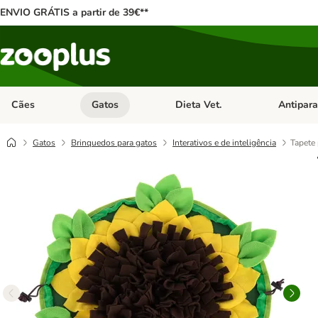
ENVIO GRÁTIS a partir de 39€**
Cães
Gatos
Dieta Vet.
Antipara
Abrir menu de categoria: Cães
Abrir menu de categoria: Gatos
Abrir menu 
Gatos
Brinquedos para gatos
Interativos e de inteligência
Tapete