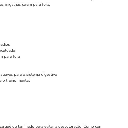
 as migalhas caiam para fora.
gadios
iculdade
am para fora
 suaves para o sistema digestivo
a o treino mental
parquê ou laminado para evitar a descoloração. Como com