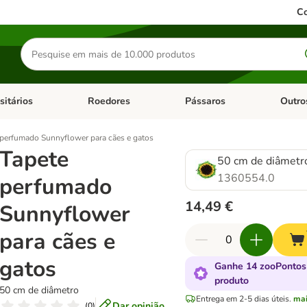
Co
Pesquisar
produtos
sitários
Roedores
Pássaros
Outro
de categoria: Dieta Vet.
Abrir menu de categoria: Antiparasitários
Abrir menu de categoria: Roed
Abrir me
 perfumado Sunnyflower para cães e gatos
Tapete
50 cm de diâmetr
1360554.0
perfumado
14,49 €
Sunnyflower
para cães e
gatos
Ganhe 14 zooPontos
produto
50 cm de diâmetro
Entrega em 2-5 dias úteis.
ma
Dar opinião
(
0
)