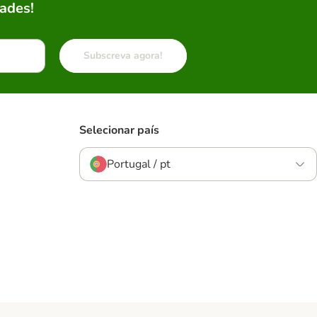
ades!
Subscreva agora!
Selecionar país
Portugal / pt