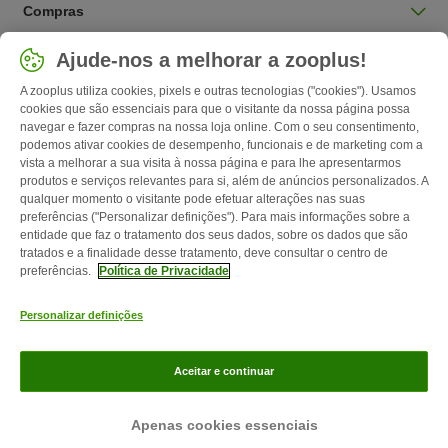
Compras
Selecionar país
Ajude-nos a melhorar a zooplus!
Portugal / PT
A zooplus utiliza cookies, pixels e outras tecnologias ("cookies"). Usamos
cookies que são essenciais para que o visitante da nossa página possa
navegar e fazer compras na nossa loja online. Com o seu consentimento,
Follow zooplus
podemos ativar cookies de desempenho, funcionais e de marketing com a
vista a melhorar a sua visita à nossa página e para lhe apresentarmos
produtos e serviços relevantes para si, além de anúncios personalizados. A
qualquer momento o visitante pode efetuar alterações nas suas
preferências ("Personalizar definições"). Para mais informações sobre a
entidade que faz o tratamento dos seus dados, sobre os dados que são
tratados e a finalidade desse tratamento, deve consultar o centro de
preferências.
Política de Privacidade
Personalizar definições
Contactos
Custos de envio
Aviso legal
Condições gerais de
utilização
Formulário de retratação
Métodos de pagamento
Quem
Aceitar e continuar
somos
Emprego
Política de privacidade
Website Corporativo
zooplus Magazine publicada por zooplus SE © zooplus SE 2026
Apenas cookies essenciais