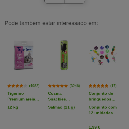
Pode também estar interessado em:
(4982)
(3246)
(17)
Tigerino
Cosma
Conjunto de
C
Premium areia
Snackies
brinquedos
p
com aroma a
snacks
com bolas e
12 kg
Salmão (21 g)
Conjunto com
1
talco
liofilizados para
ratos para
12 unidades
gatos
gato
1,99 €
0