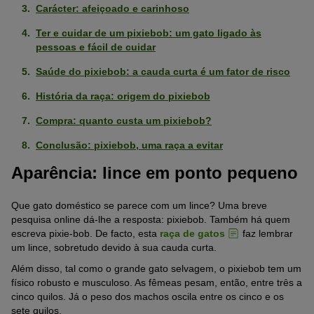
Carácter: afeiçoado e carinhoso
Ter e cuidar de um pixiebob: um gato ligado às
pessoas e fácil de cuidar
Saúde do pixiebob: a cauda curta é um fator de risco
História da raça: origem do pixiebob
Compra: quanto custa um pixiebob?
Conclusão: pixiebob, uma raça a evitar
Aparência: lince em ponto pequeno
Que gato doméstico se parece com um lince? Uma breve
pesquisa online dá-lhe a resposta: pixiebob. Também há quem
escreva pixie-bob. De facto, esta
raça de gatos
faz lembrar
um lince, sobretudo devido à sua cauda curta.
Além disso, tal como o grande gato selvagem, o pixiebob tem um
físico robusto e musculoso. As fêmeas pesam, então, entre três a
cinco quilos. Já o peso dos machos oscila entre os cinco e os
sete quilos.