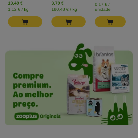
13,49 €
3,79 €
0,17 € /
0
1,12 € / kg
180,48 € / kg
unidade
u