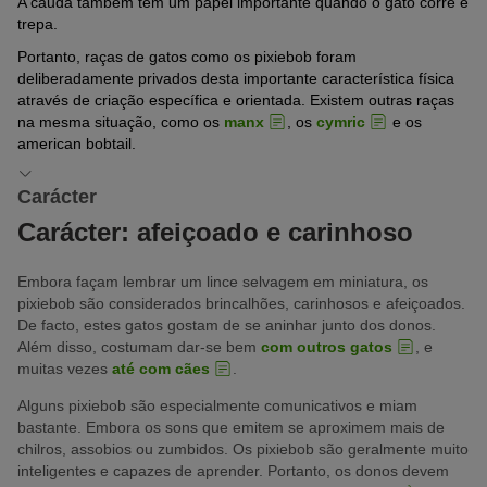
A cauda também tem um papel importante quando o gato corre e
trepa.
Portanto, raças de gatos como os pixiebob foram
deliberadamente privados desta importante característica física
através de criação específica e orientada. Existem outras raças
na mesma situação, como os
manx
, os
cymric
e os
american bobtail.
Carácter
Carácter: afeiçoado e carinhoso
Embora façam lembrar um lince selvagem em miniatura, os
pixiebob são considerados brincalhões, carinhosos e afeiçoados.
De facto, estes gatos gostam de se aninhar junto dos donos.
Além disso, costumam dar-se bem
com outros gatos
, e
muitas vezes
até com cães
.
Alguns pixiebob são especialmente comunicativos e miam
bastante. Embora os sons que emitem se aproximem mais de
chilros, assobios ou zumbidos. Os pixiebob são geralmente muito
inteligentes e capazes de aprender. Portanto, os donos devem