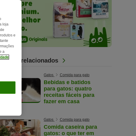
o
 loja
 de
produtos e
tante
formações
e a
cidade
Artigos relacionados
Gatos
Comida para gato
Bebidas e batidos
para gatos: quatro
receitas fáceis para
fazer em casa
Gatos
Comida para gato
Comida caseira para
gatos: o que ter em