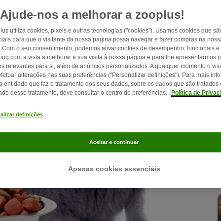
Ajude-nos a melhorar a zooplus!
lus utiliza cookies, pixels e outras tecnologias ("cookies"). Usamos cookies que sã
iais para que o visitante da nossa página possa navegar e fazer compras na nossa
. Com o seu consentimento, podemos ativar cookies de desempenho, funcionais e
ing com a vista a melhorar a sua visita à nossa página e para lhe apresentarmos 
os relevantes para si, além de anúncios personalizados. A qualquer momento o visi
fetuar alterações nas suas preferências ("Personalizar definições"). Para mais in
a entidade que faz o tratamento dos seus dados, sobre os dados que são tratados 
dade desse tratamento, deve consultar o centro de preferências.
Política de Priva
alizar definições
Aceitar e continuar
Apenas cookies essenciais