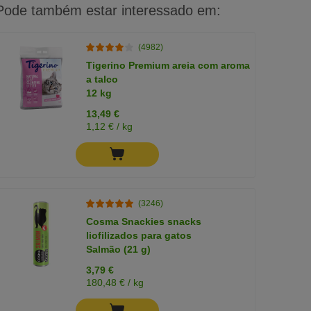
Pode também estar interessado em:
(4982)
Tigerino Premium areia com aroma
a talco
12 kg
13,49 €
1,12 € / kg
(3246)
Cosma Snackies snacks
liofilizados para gatos
Salmão (21 g)
3,79 €
180,48 € / kg