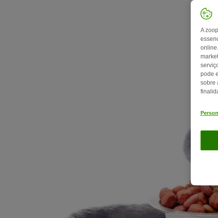
A zoop
essenc
online
market
serviç
pode e
sobre 
finali
Person