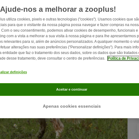
Ajude-nos a melhorar a zooplus!
lus utiliza cookies, pixels e outras tecnologias ("cookies"). Usamos cookies que sã
iais para que o visitante da nossa página possa navegar e fazer compras na nossa
. Com o seu consentimento, podemos ativar cookies de desempenho, funcionais e
ing com a vista a melhorar a sua visita à nossa página e para lhe apresentarmos 
os relevantes para si, além de anúncios personalizados. A qualquer momento o visi
fetuar alterações nas suas preferências ("Personalizar definições"). Para mais in
a entidade que faz o tratamento dos seus dados, sobre os dados que são tratados 
dade desse tratamento, deve consultar o centro de preferências.
Política de Priva
alizar definições
Aceitar e continuar
Apenas cookies essenciais