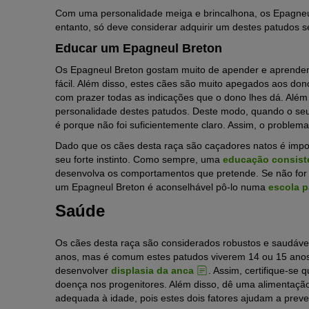
Com uma personalidade meiga e brincalhona, os Epagneu
entanto, só deve considerar adquirir um destes patudos se 
Educar um Epagneul Breton
Os Epagneul Breton gostam muito de apender e aprendem
fácil. Além disso, estes cães são muito apegados aos do
com prazer todas as indicações que o dono lhes dá. Além 
personalidade destes patudos. Deste modo, quando o se
é porque não foi suficientemente claro. Assim, o problem
Dado que os cães desta raça são caçadores natos é import
seu forte instinto. Como sempre, uma
educação consist
desenvolva os comportamentos que pretende. Se não for
um Epagneul Breton é aconselhável pô-lo numa
escola p
Saúde
Os cães desta raça são considerados robustos e saudáve
anos, mas é comum estes patudos viverem 14 ou 15 anos.
desenvolver
displasia da anca
. Assim, certifique-se
doença nos progenitores. Além disso, dê uma alimentação e
adequada à idade, pois estes dois fatores ajudam a preve