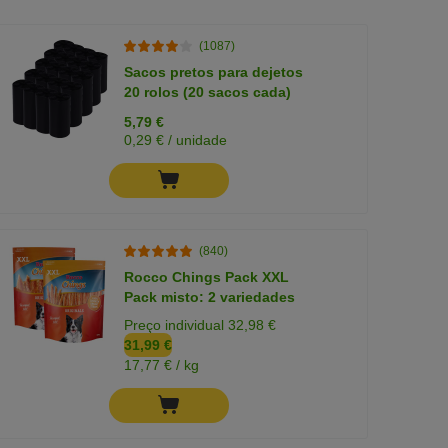
(1087)
Sacos pretos para dejetos
20 rolos (20 sacos cada)
5,79 €
0,29 € / unidade
(840)
Rocco Chings Pack XXL
Pack misto: 2 variedades
Preço individual 32,98 €
31,99 €
17,77 € / kg