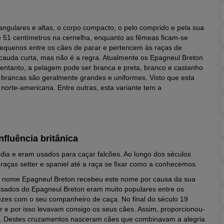
angulares e altas, o corpo compacto, o pelo comprido e pela sua
 51 centímetros na cernelha, enquanto as fêmeas ficam-se
pequenos entre os cães de parar e pertencem às raças de
auda curta, mas não é a regra. Atualmente os Epagneul Breton
entanto, a pelagem pode ser branca e preta, branco e castanho
 brancas são geralmente grandes e uniformes. Visto que esta
 norte-americana. Entre outras, esta variante tem a
fluência britânica
ia e eram usados para caçar falcões. Ao longo dos séculos
aças setter e spaniel até a raça se fixar como a conhecemos.
 o nome Epagneul Breton recebeu este nome por causa da sua
sados do Epagneul Breton eram muito populares entre os
vezes com o seu companheiro de caça. No final do século 19
r e por isso levavam consigo os seus cães. Assim, proporcionou-
es. Destes cruzamentos nasceram cães que combinavam a alegria