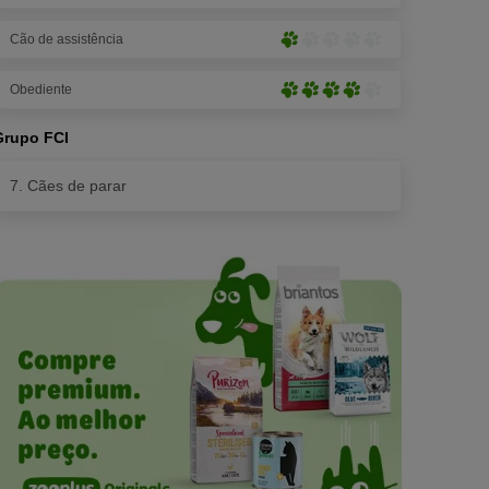
5
alto
patas)
Cão de assistência
(5
Muito
de
baixo
5
Obediente
(1
Alto
patas)
de
(4
5
Grupo FCI
de
patas)
5
7. Cães de parar
patas)