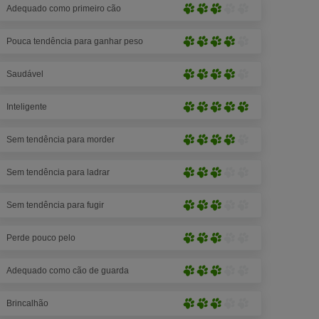
5
Adequado como primeiro cão
de
Moderado
patas)
5
(3
patas)
Pouca tendência para ganhar peso
de
Alto
5
(4
patas)
Saudável
de
Alto
5
(4
patas)
Inteligente
de
Muito
5
alto
patas)
Sem tendência para morder
(5
Alto
de
(4
5
Sem tendência para ladrar
de
Moderado
patas)
5
(3
patas)
Sem tendência para fugir
de
Moderado
5
(3
patas)
Perde pouco pelo
de
Moderado
5
(3
patas)
Adequado como cão de guarda
de
Moderado
5
(3
patas)
Brincalhão
de
Moderado