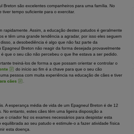
l Breton são excelentes companheiros para uma família. No
tiver tempo suficiente para o exercitar.
 rapidamente. Assim, a educação destes patudos é geralmente
nos e têm uma grande tendência a agradar, por isso eles seguem
disso, a desobediência é algo que não faz parte da
u Epagneul Breton não reagir da forma desejada provavelmente
a é que o seu cão não percebeu o que lhe estava a ser pedido.
ante treiná-los de forma a que possam orientar e controlar o
ente
do início ao fim é a chave para que o seu cão
 uma pessoa com muita experiência na educação de cães e tiver
ara cães
.
is. A esperança média de vida de um Epagneul Breton é de 12
 No entanto, estes cães têm uma ligeira disposição a
 que o criador fez os exames necessários para despistar esta
quilibrada ao seu patudo e estimule-o a fazer atividade física
nir esta doença.