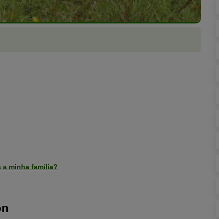
 a minha família?
on