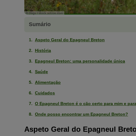
© Dogs / stock.adobe.com
Sumário
Aspeto Geral do Epagneul Breton
História
Epagneul Breton: uma personalidade única
Saúde
Alimentação
Cuidados
O Epagneul Breton é o cão certo para mim e para
Onde posso encontrar um Epagneul Breton?
Aspeto Geral do Epagneul Bret