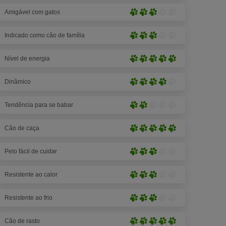
5
(3
patas)
Amigável com gatos
de
Moderado
5
(3
patas)
Indicado como cão de família
de
Moderado
5
(3
patas)
Nível de energia
de
Muito
5
alto
patas)
Dinâmico
(5
Alto
de
(4
5
Tendência para se babar
de
Baixo
patas)
5
(2
patas)
Cão de caça
de
Muito
5
alto
patas)
Pelo fácil de cuidar
(5
Moderado
de
(3
5
Resistente ao calor
de
Moderado
patas)
5
(3
patas)
Resistente ao frio
de
Moderado
5
(3
patas)
Cão de rasto
de
Muito