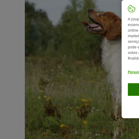
A zoop
essenc
online
market
serviç
pode e
sobre 
finali
Person