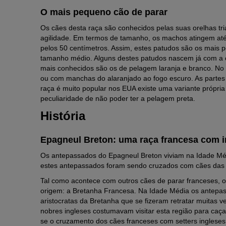
O mais pequeno cão de parar
Os cães desta raça são conhecidos pelas suas orelhas tri
agilidade. Em termos de tamanho, os machos atingem até
pelos 50 centímetros. Assim, estes patudos são os mais 
tamanho médio. Alguns destes patudos nascem já com a c
mais conhecidos são os de pelagem laranja e branco. No 
ou com manchas do alaranjado ao fogo escuro. As partes
raça é muito popular nos EUA existe uma variante própria
peculiaridade de não poder ter a pelagem preta.
História
Epagneul Breton: uma raça francesa com in
Os antepassados do Epagneul Breton viviam na Idade Méd
estes antepassados foram sendo cruzados com cães das r
Tal como acontece com outros cães de parar franceses,
origem: a Bretanha Francesa. Na Idade Média os antepas
aristocratas da Bretanha que se fizeram retratar muitas 
nobres ingleses costumavam visitar esta região para caça
se o cruzamento dos cães franceses com setters ingles