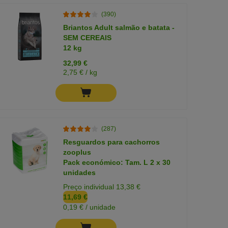
(390)
Briantos Adult salmão e batata -
SEM CEREAIS
12 kg
32,99 €
2,75 € / kg
(287)
Resguardos para cachorros
zooplus
Pack económico: Tam. L 2 x 30
unidades
Preço individual 13,38 €
11,69 €
0,19 € / unidade