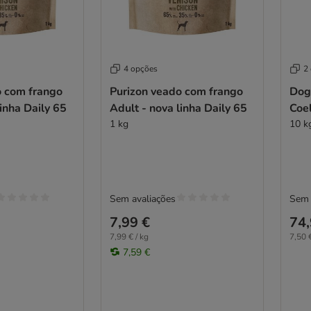
4 opções
2
o com frango
Purizon veado com frango
Dog 
linha Daily 65
Adult - nova linha Daily 65
Coe
1 kg
10 k
Sem avaliações
Sem 
7,99 €
74,
7,99 € / kg
7,50 €
7,59 €