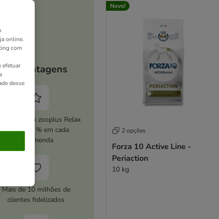
Novo!
o
ja online.
ting com
 efetuar
As vantagens
a
dade desse
ive o serviço zooplus Relax
e poupe 5 % em cada
2 opções
encomenda
Forza 10 Active Line -
Periaction
10 kg
Mais de 10 milhões de
clientes fidelizados