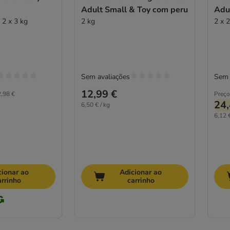
Adult Small & Toy com peru
Adu
 2 x 3 kg
2 kg
2 x 
Sem avaliações
Sem 
12,99 €
,98 €
Preço
24,
6,50 € / kg
6,12 €
cionar ao
Adicionar ao
arrinho
carrinho