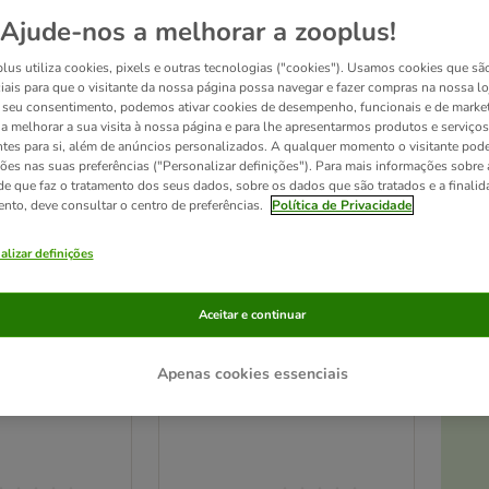
Novo!
Ajude-nos a melhorar a zooplus!
lus utiliza cookies, pixels e outras tecnologias ("cookies"). Usamos cookies que sã
iais para que o visitante da nossa página possa navegar e fazer compras na nossa lo
seu consentimento, podemos ativar cookies de desempenho, funcionais e de marke
a a melhorar a sua visita à nossa página e para lhe apresentarmos produtos e serviços
ntes para si, além de anúncios personalizados. A qualquer momento o visitante pode
ções nas suas preferências ("Personalizar definições"). Para mais informações sobre 
de que faz o tratamento dos seus dados, sobre os dados que são tratados e a finali
ento, deve consultar o centro de preferências.
Política de Privacidade
alizar definições
At
2 opções
Aceitar e continuar
ive salmão e
Forza 10 Active Line -
Periaction
Apenas cookies essenciais
Pack económico: 2 x 10 kg