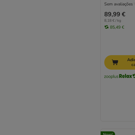
Sem avaliações
89,99 €
8,18 € / kg
85,49 €
Adi
c
Novo!