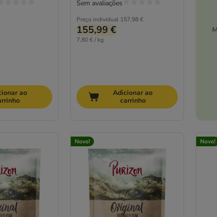
Sem avaliações
Preço individual
157,98 €
155,99 €
M
7,80 € / kg
cionar ao
Adicionar ao
arrinho
carrinho
Novo!
Novo!