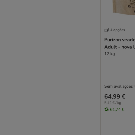
4 opções
Purizon vead
Adult - nova 
12 kg
Sem avaliações
64,99 €
5,42 € / kg
61,74 €