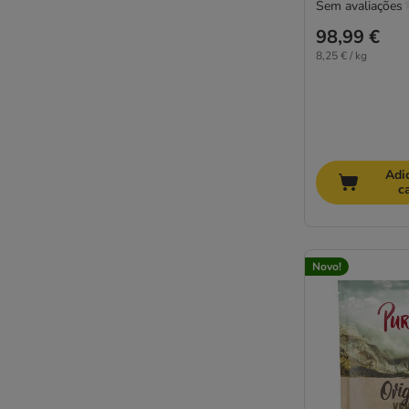
Sem avaliações
98,99 €
8,25 € / kg
Adi
c
Novo!