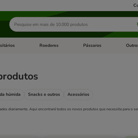
Co
Pesquisar
produtos
sitários
Roedores
Pássaros
Outro
de categoria: Dieta Vet.
Abrir menu de categoria: Antiparasitários
Abrir menu de categoria: Roed
Abrir me
produtos
da húmida
Snacks e outros
Acessórios
des diariamente. Aqui encontrará todos os novos produtos que necessita para o se
ve been changed