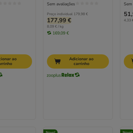
Sem avaliações
Sem 
51,
Preço individual
179,98 €
177,99 €
4,33 €
8,09 € / kg
169,09 €
cionar ao
Adicionar ao
arrinho
carrinho
Novo!
Novo!