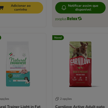
Adicionar ao
Notificar assim que
carrinho
disponível
Novo!
 opções
2 opções
ral Trainer Light in Fat
Carnilove Active Adult pato