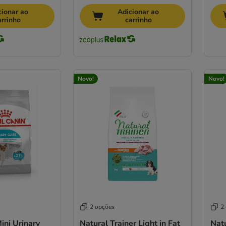
cionar ao
Adicionar ao
arrinho
carrinho
Novo!
Novo!
2 opções
2
ini Urinary
Natural Trainer Light in Fat
Natu