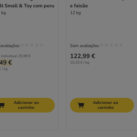
lt Small & Toy com peru
e faisão
2 kg
12 kg
avaliações
Sem avaliações
122,99 €
 individual
25,98 €
49 €
10,25 € / kg
 / kg
Adicionar ao
Adicionar ao
carrinho
carrinho