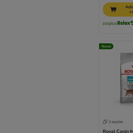
Adi
c
Novo!
2 opções
Royal Canin M