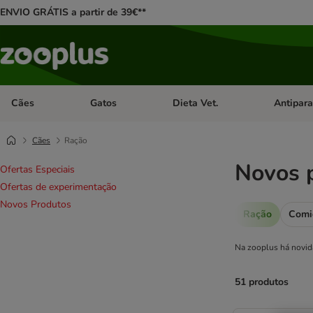
ENVIO GRÁTIS a partir de 39€**
Cães
Gatos
Dieta Vet.
Antipara
Abrir menu de categoria: Cães
Abrir menu de categoria: Gatos
Abrir menu 
Cães
Ração
Novos 
Ofertas Especiais
Ofertas de experimentação
Novos Produtos
Ração
Comi
Na zooplus há novida
51 produtos
product items ha