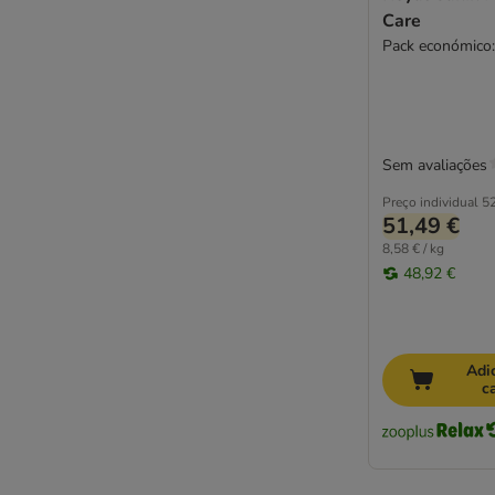
Care
Pack económico:
Sem avaliações
Preço individual
52
51,49 €
8,58 € / kg
48,92 €
Adi
c