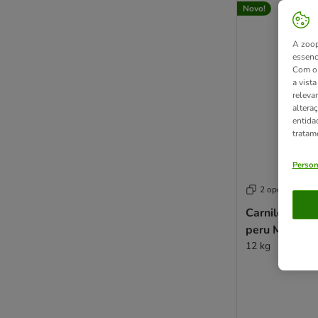
Novo!
A zoop
essenc
Com o 
a vist
releva
altera
entida
tratam
Person
2 opções
Carnilove Act
peru Maxi
12 kg