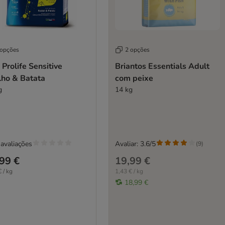
 opções
2 opções
Prolife Sensitive
Briantos Essentials Adult
lho & Batata
com peixe
g
14 kg
avaliações
Avaliar: 3.6/5
(
9
)
99 €
19,99 €
 / kg
1,43 € / kg
18,99 €