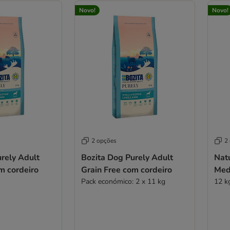
Novo!
Novo!
2 opções
2
rely Adult
Bozita Dog Purely Adult
Natu
m cordeiro
Grain Free com cordeiro
Med
Pack económico: 2 x 11 kg
12 k