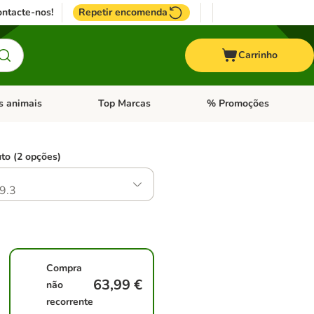
ntacte-nos!
Repetir encomenda
Carrinho
s animais
Top Marcas
% Promoções
ores
nu de categoria: Pássaros
Abrir menu de categoria: Outros animais
Abrir menu de categoria: T
to (2 opções)
9.3
Compra
63,99 €
não
recorrente