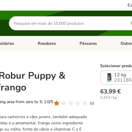
Co
Pesquisar
produtos
sitários
Roedores
Pássaros
Outro
de categoria: Dieta Vet.
Abrir menu de categoria: Antiparasitários
Abrir menu de categoria: Roed
Abrir me
Selecionar produ
 Robur Puppy &
12 kg
231186
frango
63,99 €
5,33 € / kg
ting area from zero to 5: 1.0/5
(
1
)
para cachorros e cães jovens, também adequado
vidas e a amamentar, frango como ingrediente
igo ou milho, fonte de cálcio e vitaminas C e E