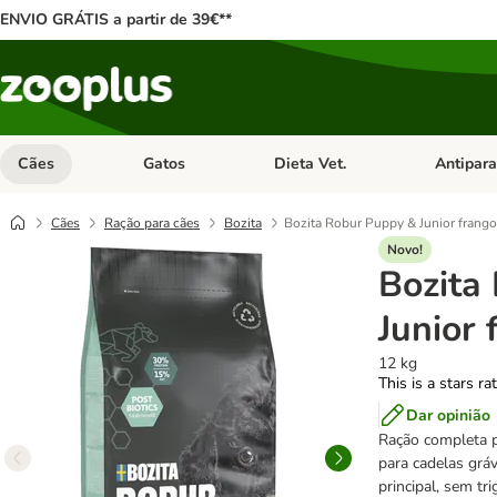
ENVIO GRÁTIS a partir de 39€**
Cães
Gatos
Dieta Vet.
Antipara
Abrir menu de categoria: Cães
Abrir menu de categoria: Gatos
Abrir menu 
Cães
Ração para cães
Bozita
Bozita Robur Puppy & Junior frango
Novo!
Bozita
Junior 
12 kg
This is a stars ra
Dar opinião
Ração completa 
para cadelas grá
principal, sem tr