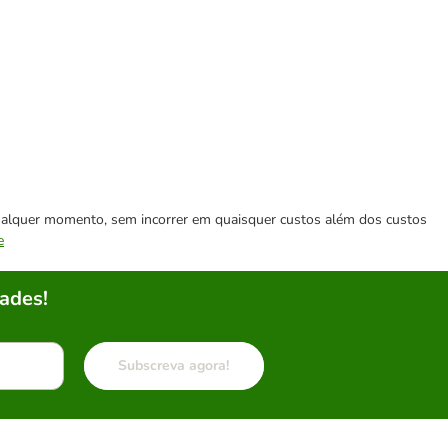
 qualquer momento, sem incorrer em quaisquer custos além dos custos
e
ades!
Subscreva agora!