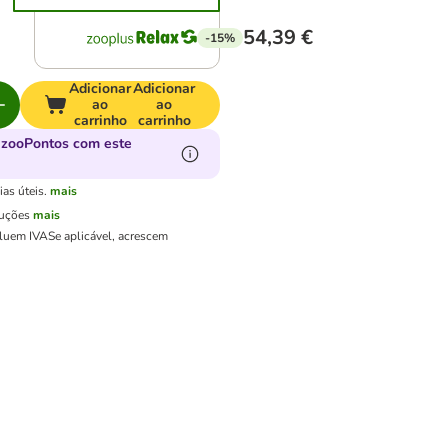
54,39 €
-15%
Adicionar
Adicionar
ao
ao
carrinho
carrinho
 zooPontos com este
as úteis.
mais
luções
mais
cluem IVA
Se aplicável, acrescem