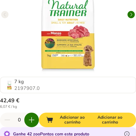
7 kg
2197907.0
42,49 €
6,07 € / kg
Adicionar ao
Adicionar ao
carrinho
carrinho
Ganhe 42 zooPontos com este produto