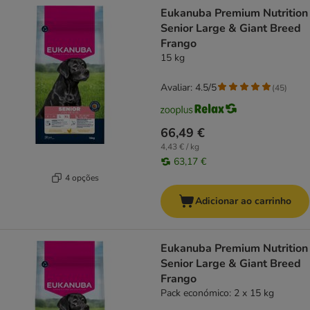
product items have been changed
Eukanuba Premium Nutrition
Senior Large & Giant Breed
Frango
15 kg
Avaliar: 4.5/5
(
45
)
66,49 €
4,43 € / kg
63,17 €
4 opções
Adicionar ao carrinho
Eukanuba Premium Nutrition
Senior Large & Giant Breed
Frango
Pack económico: 2 x 15 kg