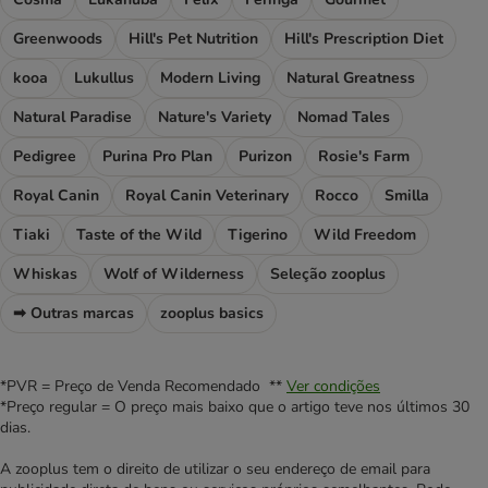
Greenwoods
Hill's Pet Nutrition
Hill's Prescription Diet
kooa
Lukullus
Modern Living
Natural Greatness
Natural Paradise
Nature's Variety
Nomad Tales
Pedigree
Purina Pro Plan
Purizon
Rosie's Farm
Royal Canin
Royal Canin Veterinary
Rocco
Smilla
Tiaki
Taste of the Wild
Tigerino
Wild Freedom
Whiskas
Wolf of Wilderness
Seleção zooplus
➡ Outras marcas
zooplus basics
*PVR = Preço de Venda Recomendado **
Ver condições
*Preço regular = O preço mais baixo que o artigo teve nos últimos 30
dias.
A zooplus tem o direito de utilizar o seu endereço de email para