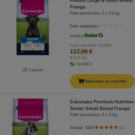
Mature Large & Giant Breed
Frango
Pack económico: 2 x 15 kg
Sem avaliações
Preço individual
124,98 €
122,99 €
5,12 € / kg
116,84 €
2 opções
Adicionar ao carrinho
Eukanuba Premium Nutrition
Senior Small Breed Frango
Pack económico: 2 x 3 kg
Avaliar: 4.8/5
(
17
)