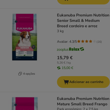
Eukanuba Premium Nutrition
Senior Small & Medium
Breed cordeiro e arroz
3 kg
Avaliar: 4.3/5
(
16
)
15,79 €
5,26 € / kg
15,00 €
4 opções
Adicionar ao carrinho
Eukanuba Premium Nutrition
Mature Small Breed Frango
Pack económico: 2 x 7,5 kg