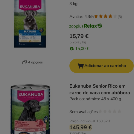
3 kg
Avaliar: 4.3/5
(
3
)
15,79 €
5,26 € / kg
15,00 €
4 opções
Adicionar ao carrinho
Eukanuba Senior Rico em
carne de vaca com abóbora
Pack económico: 48 x 400 g
Sem avaliações
Preço individual
150,32 €
145,99 €
7,60 € / kg