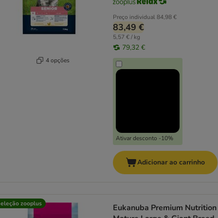
Preço individual
84,98 €
83,49 €
5,57 € / kg
79,32 €
4 opções
Ativar desconto -10%
Adicionar ao carrinho
eleção zooplus
Eukanuba Premium Nutrition