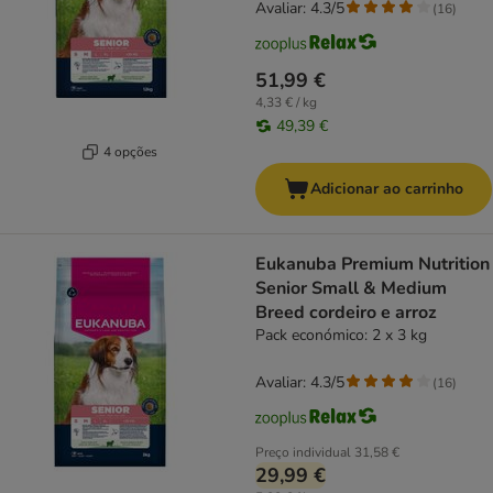
Avaliar: 4.3/5
(
16
)
51,99 €
4,33 € / kg
49,39 €
4 opções
Adicionar ao carrinho
Eukanuba Premium Nutrition
Senior Small & Medium
Breed cordeiro e arroz
Pack económico: 2 x 3 kg
Avaliar: 4.3/5
(
16
)
Preço individual
31,58 €
29,99 €