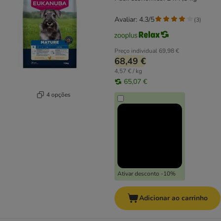
Avaliar: 4.3/5
(
3
)
Preço individual
69,98 €
68,49 €
4,57 € / kg
65,07 €
4 opções
Ativar desconto -10%
Adicionar ao carrinho