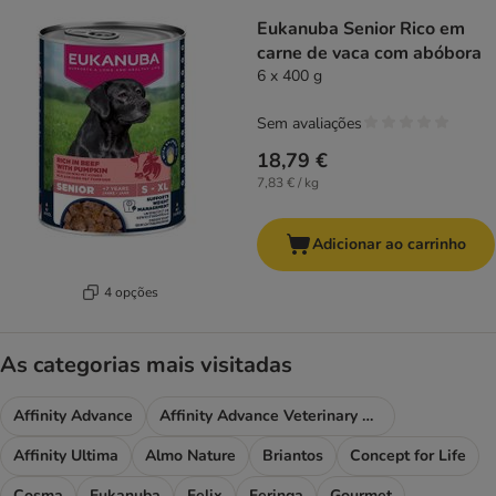
Eukanuba Senior Rico em
carne de vaca com abóbora
6 x 400 g
Sem avaliações
18,79 €
7,83 € / kg
Adicionar ao carrinho
4 opções
As categorias mais visitadas
Affinity Advance
Affinity Advance Veterinary Diets
Affinity Ultima
Almo Nature
Briantos
Concept for Life
Cosma
Eukanuba
Felix
Feringa
Gourmet