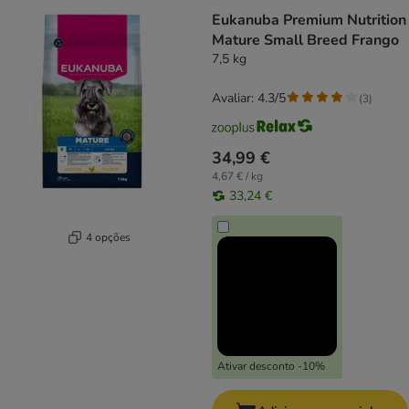
Eukanuba Premium Nutrition
Mature Small Breed Frango
7,5 kg
Avaliar: 4.3/5
(
3
)
34,99 €
4,67 € / kg
33,24 €
4 opções
Ativar desconto -10%