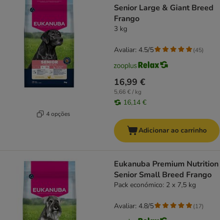
Senior Large & Giant Breed
Frango
3 kg
Avaliar: 4.5/5
(
45
)
16,99 €
5,66 € / kg
16,14 €
4 opções
Adicionar ao carrinho
Eukanuba Premium Nutrition
Senior Small Breed Frango
Pack económico: 2 x 7,5 kg
Avaliar: 4.8/5
(
17
)