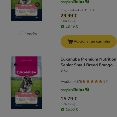
Preço individual
31,58 €
29,99 €
5,00 € / kg
28,49 €
4 opções
Adicionar ao carrinho
Eukanuba Premium Nutrition
Senior Small Breed Frango
3 kg
Avaliar: 4.8/5
(
17
)
15,79 €
5,26 € / kg
15,00 €