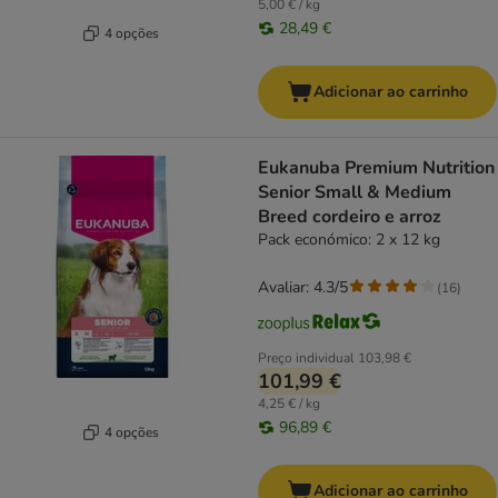
5,00 € / kg
28,49 €
4 opções
Adicionar ao carrinho
Eukanuba Premium Nutrition
Senior Small & Medium
Breed cordeiro e arroz
Pack económico: 2 x 12 kg
Avaliar: 4.3/5
(
16
)
Preço individual
103,98 €
101,99 €
4,25 € / kg
96,89 €
4 opções
Adicionar ao carrinho