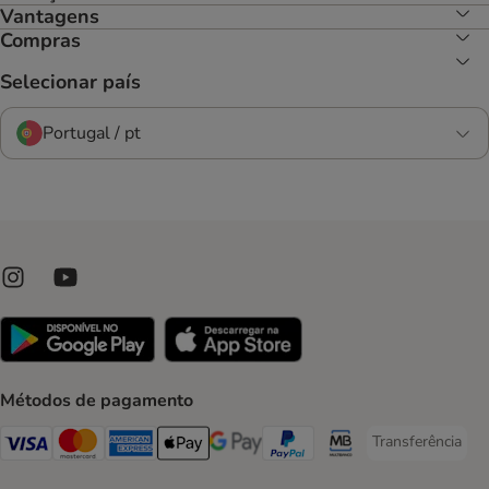
Vantagens
Compras
Selecionar país
Portugal / pt
Métodos de pagamento
Transferência
Transferência P
Visa Payment Method
Mastercard Payment Method
American Express Payment Method
Apple Pay Payment Method
Google Pay Payment Method
PayPal Payment Method
Multibanco Payment Met