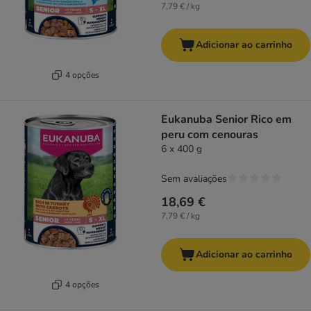
7,79 € / kg
Adicionar ao carrinho
4 opções
Eukanuba Senior Rico em
peru com cenouras
6 x 400 g
Sem avaliações
18,69 €
7,79 € / kg
Adicionar ao carrinho
4 opções