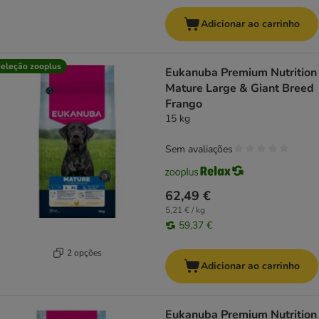
Adicionar ao carrinho
eleção zooplus
Eukanuba Premium Nutrition
Mature Large & Giant Breed
Frango
15 kg
Sem avaliações
62,49 €
5,21 € / kg
59,37 €
2 opções
Adicionar ao carrinho
Eukanuba Premium Nutrition