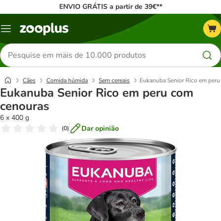
ENVIO GRÁTIS a partir de 39€**
Menu
Pesquisar
produtos
Cães
Comida húmida
Sem cereais
Eukanuba Senior Rico em peru
Eukanuba Senior Rico em peru com
cenouras
6 x 400 g
Dar opinião
(
0
)