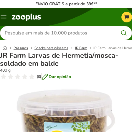
ENVIO GRÁTIS a partir de 39€**
Menu
Pesquisar
produtos
Pássaros
Snacks para pássaros
JR Farm
JR Farm Larvas de Herm
JR Farm Larvas de Hermetia/mosca-
soldado em balde
400 g
Dar opinião
(
0
)