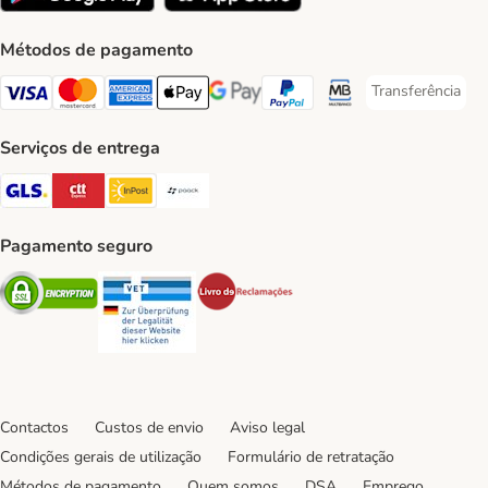
Métodos de pagamento
Transferência
Transferência P
Visa Payment Method
Mastercard Payment Method
American Express Payment Method
Apple Pay Payment Method
Google Pay Payment Method
PayPal Payment Method
Multibanco Payment Met
Serviços de entrega
GLS Shipping Method
CTTExpress Shipping Method
InPost Shipping Method
Paack Shipping Method
Pagamento seguro
Security
Security
Security
Contactos
Custos de envio
Aviso legal
Condições gerais de utilização
Formulário de retratação
Métodos de pagamento
Quem somos
DSA
Emprego