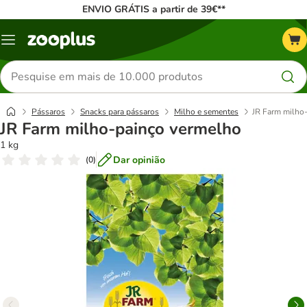
ENVIO GRÁTIS a partir de 39€**
Menu
Pesquisar
produtos
Pássaros
Snacks para pássaros
Milho e sementes
JR Farm milho
JR Farm milho-painço vermelho
1 kg
Dar opinião
(
0
)