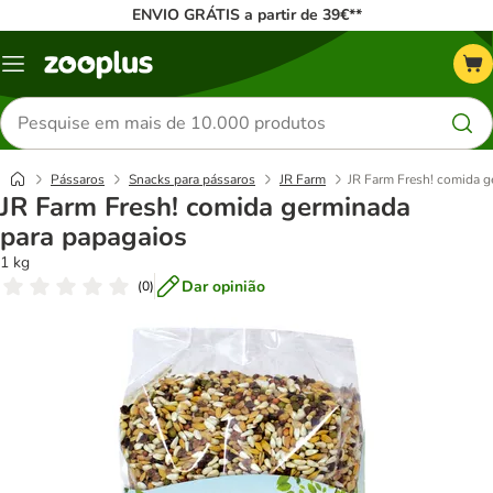
ENVIO GRÁTIS a partir de 39€**
Menu
Pesquisar
produtos
Pássaros
Snacks para pássaros
JR Farm
JR Farm Fresh! comida g
JR Farm Fresh! comida germinada
para papagaios
1 kg
Dar opinião
(
0
)