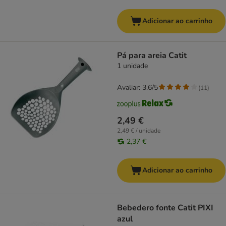
Adicionar ao carrinho
Pá para areia Catit
1 unidade
Avaliar: 3.6/5
(
11
)
2,49 €
2,49 € / unidade
2,37 €
Adicionar ao carrinho
Bebedero fonte Catit PIXI
azul