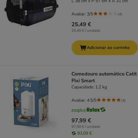
L 38 cm x P 57 cm x A 31 cm
Avaliar: 3/5
(
4
)
25,49 €
25,49 € / unidade
Adicionar ao carrinho
Comedouro automático Catit
Pixi Smart
Capacidade: 1,2 kg
Avaliar: 4.5/5
(
4
)
97,99 €
97,99 € / unidade
93,09 €