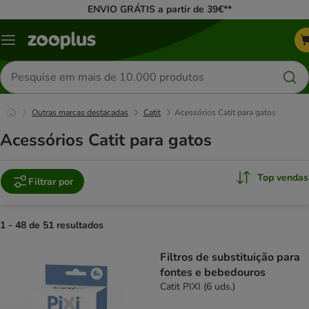
ENVIO GRÁTIS a partir de 39€**
Menu
Pesquisar
produtos
Outras marcas destacadas
Catit
Acessórios Catit para gatos
Acessórios Catit para gatos
Top vendas
Filtrar por
1 - 48 de 51 resultados
product items have been changed
Filtros de substituição para
fontes e bebedouros
Catit PIXI (6 uds.)