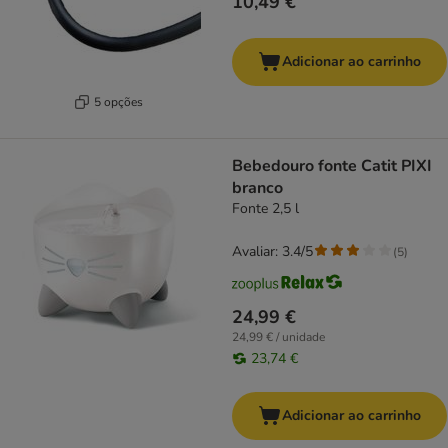
10,49 €
Adicionar ao carrinho
5 opções
Bebedouro fonte Catit PIXI
branco
Fonte 2,5 l
Avaliar: 3.4/5
(
5
)
24,99 €
24,99 € / unidade
23,74 €
Adicionar ao carrinho