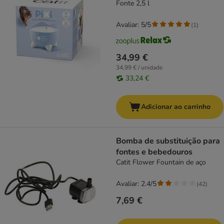
Fonte 2,5 l
Avaliar: 5/5
(
1
)
34,99 €
34,99 € / unidade
33,24 €
Adicionar ao carrinho
Bomba de substituição para
fontes e bebedouros
Catit Flower Fountain de aço
Avaliar: 2.4/5
(
42
)
7,69 €