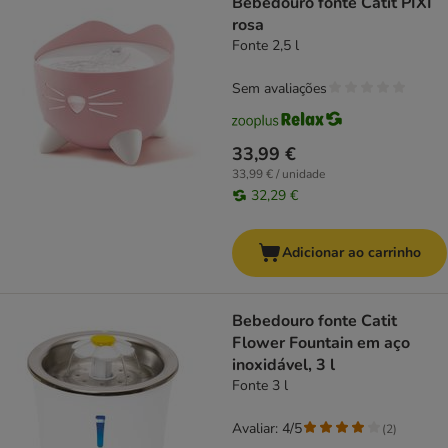
Bebedouro fonte Catit PIXI
rosa
Fonte 2,5 l
Sem avaliações
33,99 €
33,99 € / unidade
32,29 €
Adicionar ao carrinho
Bebedouro fonte Catit
Flower Fountain em aço
inoxidável, 3 l
Fonte 3 l
Avaliar: 4/5
(
2
)