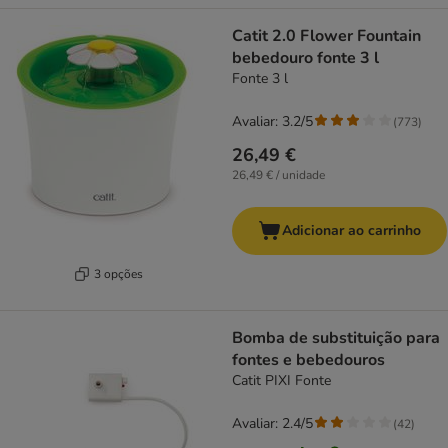
Catit 2.0 Flower Fountain
bebedouro fonte 3 l
Fonte 3 l
Avaliar: 3.2/5
(
773
)
26,49 €
26,49 € / unidade
Adicionar ao carrinho
3 opções
Bomba de substituição para
fontes e bebedouros
Catit PIXI Fonte
Avaliar: 2.4/5
(
42
)