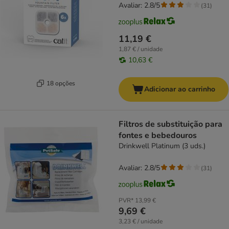
Avaliar: 2.8/5
(
31
)
11,19 €
1,87 € / unidade
10,63 €
18 opções
Adicionar ao carrinho
Filtros de substituição para
fontes e bebedouros
Drinkwell Platinum (3 uds.)
Avaliar: 2.8/5
(
31
)
PVR*
13,99 €
9,69 €
3,23 € / unidade