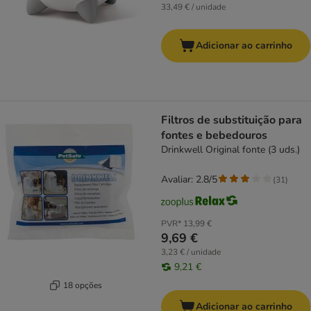
33,49 € / unidade
Adicionar ao carrinho
Filtros de substituição para
fontes e bebedouros
Drinkwell Original fonte (3 uds.)
Avaliar: 2.8/5
(
31
)
PVR*
13,99 €
9,69 €
3,23 € / unidade
9,21 €
18 opções
Adicionar ao carrinho