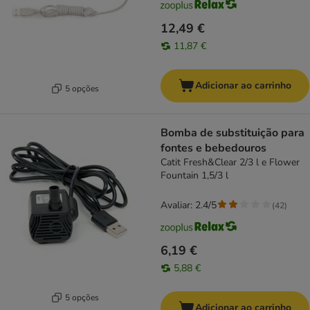
12,49 €
11,87 €
Adicionar ao carrinho
5 opções
Bomba de substituição para
fontes e bebedouros
Catit Fresh&Clear 2/3 l e Flower
Fountain 1,5/3 l
Avaliar: 2.4/5
(
42
)
6,19 €
5,88 €
5 opções
Adicionar ao carrinho