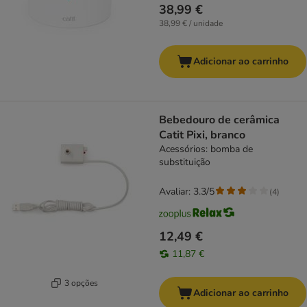
38,99 €
38,99 € / unidade
Adicionar ao carrinho
Bebedouro de cerâmica
Catit Pixi, branco
Acessórios: bomba de
substituição
Avaliar: 3.3/5
(
4
)
12,49 €
11,87 €
3 opções
Adicionar ao carrinho