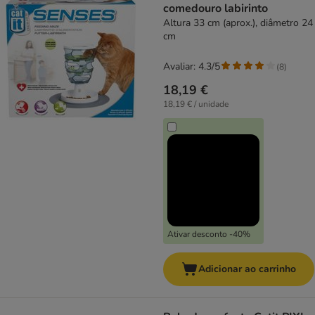
comedouro labirinto
Altura 33 cm (aprox.), diâmetro 24
cm
Avaliar: 4.3/5
(
8
)
18,19 €
18,19 € / unidade
Ativar desconto -40%
Adicionar ao carrinho