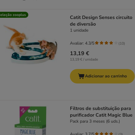
eleção zooplus
Catit Design Senses circuito
de diversão
1 unidade
Avaliar: 4.3/5
(
10
)
13,19 €
13,19 € / unidade
Adicionar ao carrinho
Filtros de substituição para
purificador Catit Magic Blue
Pack para 3 meses (6 uds.)
Avaliar: 3.7/5
(
3
)