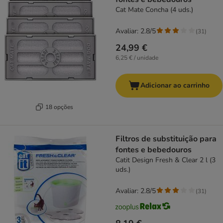
Cat Mate Concha (4 uds.)
Avaliar: 2.8/5
(
31
)
24,99 €
6,25 € / unidade
Adicionar ao carrinho
18 opções
Filtros de substituição para
fontes e bebedouros
Catit Design Fresh & Clear 2 l (3
uds.)
Avaliar: 2.8/5
(
31
)