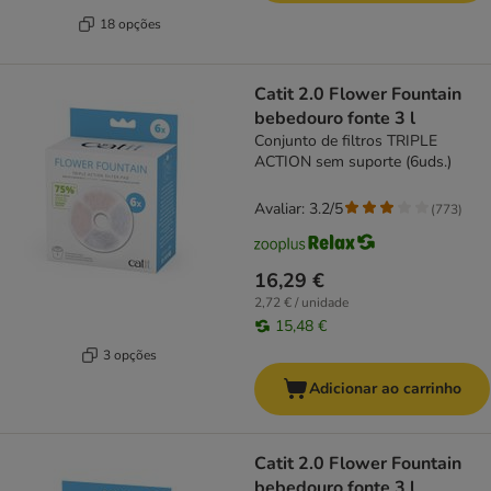
18 opções
Catit 2.0 Flower Fountain
bebedouro fonte 3 l
Conjunto de filtros TRIPLE
ACTION sem suporte (6uds.)
Avaliar: 3.2/5
(
773
)
16,29 €
2,72 € / unidade
15,48 €
3 opções
Adicionar ao carrinho
Catit 2.0 Flower Fountain
bebedouro fonte 3 l