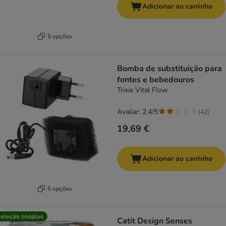
Adicionar ao carrinho
5 opções
Bomba de substituição para
fontes e bebedouros
Trixie Vital Flow
Avaliar: 2.4/5
(
42
)
19,69 €
Adicionar ao carrinho
5 opções
eleção zooplus
Catit Design Senses