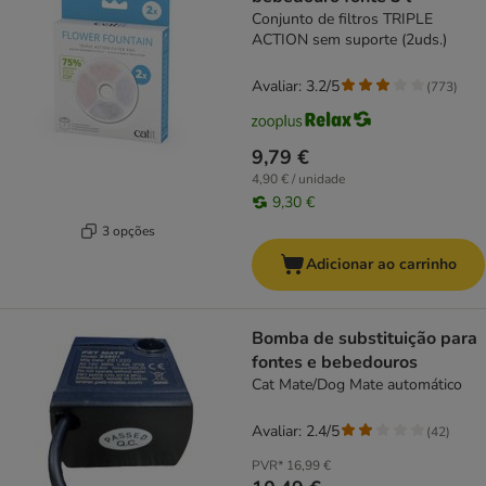
Conjunto de filtros TRIPLE
ACTION sem suporte (2uds.)
Avaliar: 3.2/5
(
773
)
9,79 €
4,90 € / unidade
9,30 €
3 opções
Adicionar ao carrinho
Bomba de substituição para
fontes e bebedouros
Cat Mate/Dog Mate automático
Avaliar: 2.4/5
(
42
)
PVR*
16,99 €