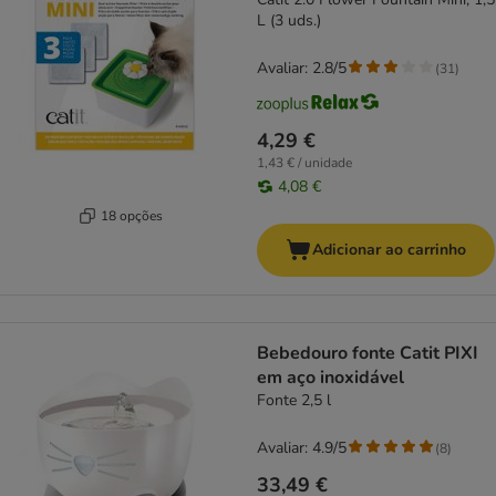
L (3 uds.)
Avaliar: 2.8/5
(
31
)
4,29 €
1,43 € / unidade
4,08 €
18 opções
Adicionar ao carrinho
Bebedouro fonte Catit PIXI
em aço inoxidável
Fonte 2,5 l
Avaliar: 4.9/5
(
8
)
33,49 €