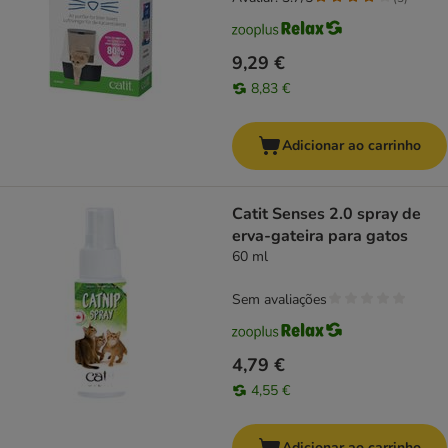
9,29 €
8,83 €
Adicionar ao carrinho
Catit Senses 2.0 spray de
erva-gateira para gatos
60 ml
Sem avaliações
4,79 €
4,55 €
Adicionar ao carrinho