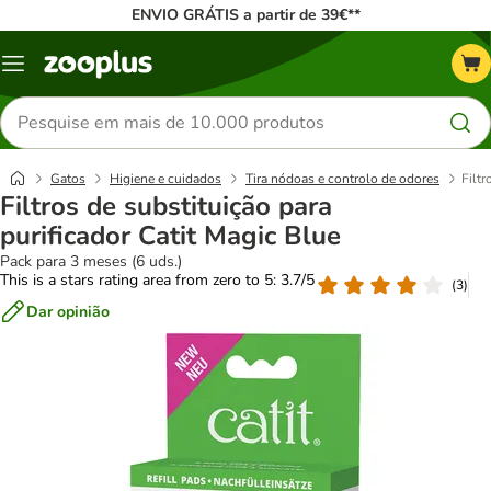
ENVIO GRÁTIS a partir de 39€**
Menu
Pesquisar
produtos
Gatos
Higiene e cuidados
Tira nódoas e controlo de odores
Filtr
Filtros de substituição para
purificador Catit Magic Blue
Pack para 3 meses (6 uds.)
This is a stars rating area from zero to 5: 3.7/5
(
3
)
Dar opinião