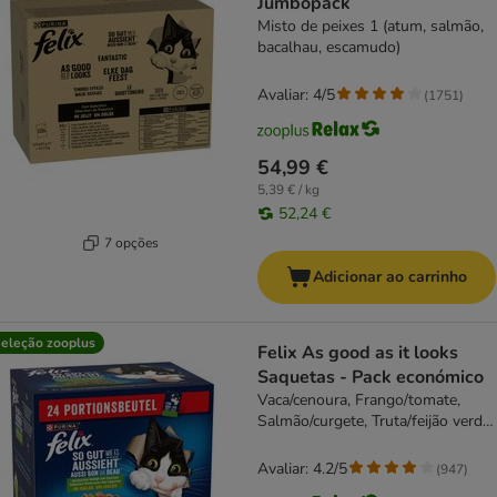
Jumbopack
Misto de peixes 1 (atum, salmão,
bacalhau, escamudo)
Avaliar: 4/5
(
1751
)
54,99 €
5,39 € / kg
52,24 €
7 opções
Adicionar ao carrinho
eleção zooplus
Felix As good as it looks
Saquetas - Pack económico
Vaca/cenoura, Frango/tomate,
Salmão/curgete, Truta/feijão verde
(24 x 85g)
Avaliar: 4.2/5
(
947
)