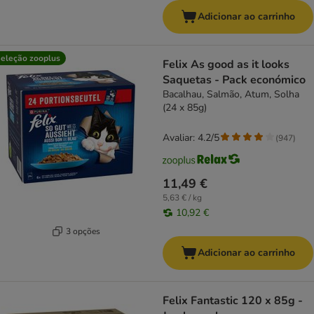
Adicionar ao carrinho
eleção zooplus
Felix As good as it looks
Saquetas - Pack económico
Bacalhau, Salmão, Atum, Solha
(24 x 85g)
Avaliar: 4.2/5
(
947
)
11,49 €
5,63 € / kg
10,92 €
3 opções
Adicionar ao carrinho
Felix Fantastic 120 x 85g -