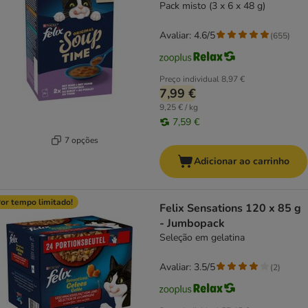
Pack misto (3 x 6 x 48 g)
Avaliar: 4.6/5
(
655
)
Preço individual
8,97 €
7,99 €
9,25 € / kg
7,59 €
7 opções
Adicionar ao carrinho
or tempo limitado!
Felix Sensations 120 x 85 g
- Jumbopack
Seleção em gelatina
Avaliar: 3.5/5
(
2
)