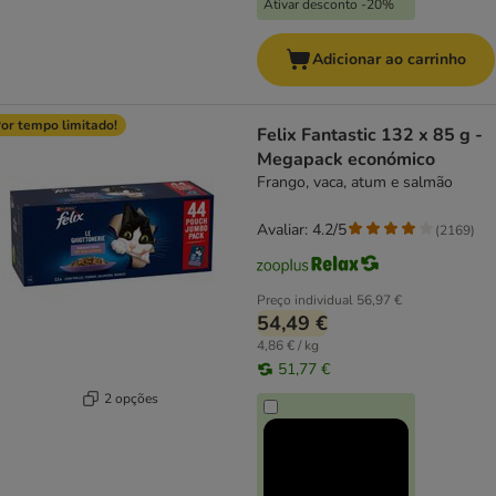
Ativar desconto -20%
Adicionar ao carrinho
or tempo limitado!
Felix Fantastic 132 x 85 g -
Megapack económico
Frango, vaca, atum e salmão
Avaliar: 4.2/5
(
2169
)
Preço individual
56,97 €
54,49 €
4,86 € / kg
51,77 €
2 opções