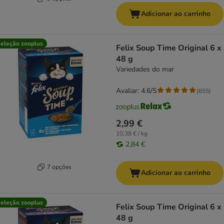
Adicionar ao carrinho
eleção zooplus
Felix Soup Time Original 6 x
48 g
Variedades do mar
Avaliar: 4.6/5
(
655
)
2,99 €
10,38 € / kg
2,84 €
7 opções
Adicionar ao carrinho
eleção zooplus
Felix Soup Time Original 6 x
48 g