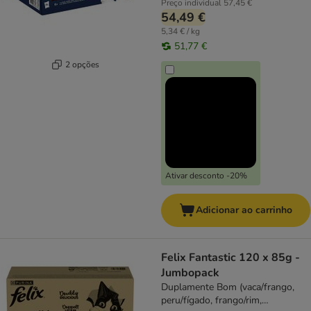
Preço individual
57,45 €
54,49 €
5,34 € / kg
51,77 €
2 opções
Ativar desconto -20%
Adicionar ao carrinho
Felix Fantastic 120 x 85g -
Jumbopack
Duplamente Bom (vaca/frango,
peru/fígado, frango/rim,