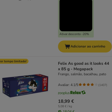
Ativar desconto -20%
Adicionar ao carrinho
or tempo limitado!
Felix As good as it looks 44
x 85 g - Megapack
Frango, salmão, bacalhau, pato
Avaliar: 4.1/5
(
1407
)
18,99 €
5,08 € / kg
18,04 €