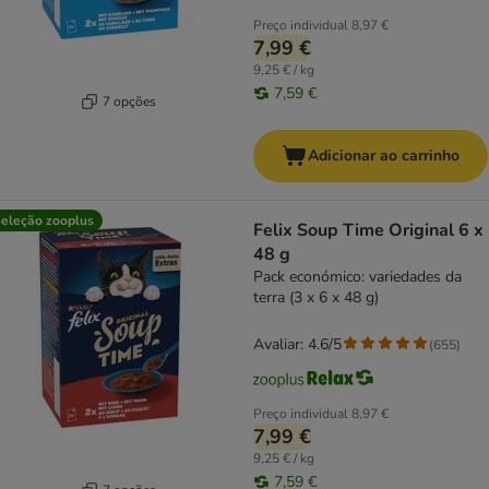
Preço individual
8,97 €
7,99 €
9,25 € / kg
7,59 €
7 opções
Adicionar ao carrinho
eleção zooplus
Felix Soup Time Original 6 x
48 g
Pack económico: variedades da
terra (3 x 6 x 48 g)
Avaliar: 4.6/5
(
655
)
Preço individual
8,97 €
7,99 €
9,25 € / kg
7,59 €