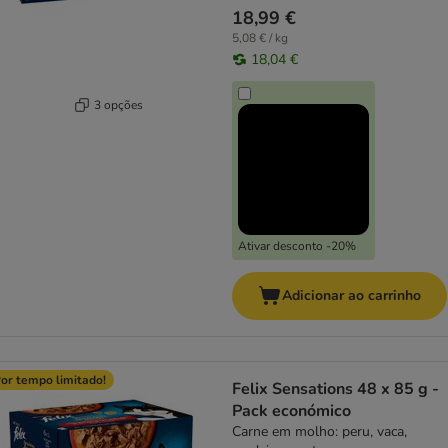
18,99 €
5,08 € / kg
18,04 €
3 opções
Ativar desconto -20%
Adicionar ao carrinho
or tempo limitado!
Felix Sensations 48 x 85 g -
Pack económico
Carne em molho: peru, vaca,