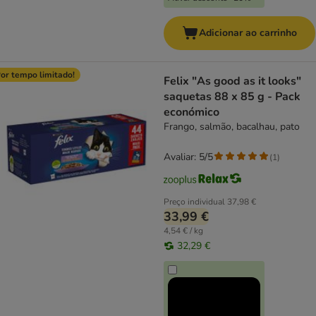
Adicionar ao carrinho
or tempo limitado!
Felix "As good as it looks"
saquetas 88 x 85 g - Pack
económico
Frango, salmão, bacalhau, pato
Avaliar: 5/5
(
1
)
Preço individual
37,98 €
33,99 €
4,54 € / kg
32,29 €