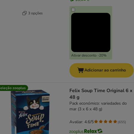
3 opções
Ativar desconto -20%
Adicionar ao carrinho
eleção zooplus
Felix Soup Time Original 6 x
48 g
Pack económico: variedades do
mar (3 x 6 x 48 g)
Avaliar: 4.6/5
(
655
)