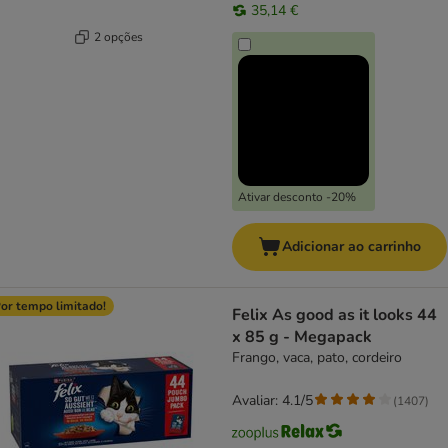
35,14 €
2 opções
Ativar desconto -20%
Adicionar ao carrinho
or tempo limitado!
Felix As good as it looks 44
x 85 g - Megapack
Frango, vaca, pato, cordeiro
Avaliar: 4.1/5
(
1407
)