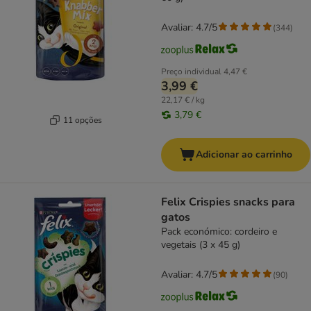
Avaliar: 4.7/5
(
344
)
Preço individual
4,47 €
3,99 €
22,17 € / kg
3,79 €
11 opções
Adicionar ao carrinho
Felix Crispies snacks para
gatos
Pack económico: cordeiro e
vegetais (3 x 45 g)
Avaliar: 4.7/5
(
90
)