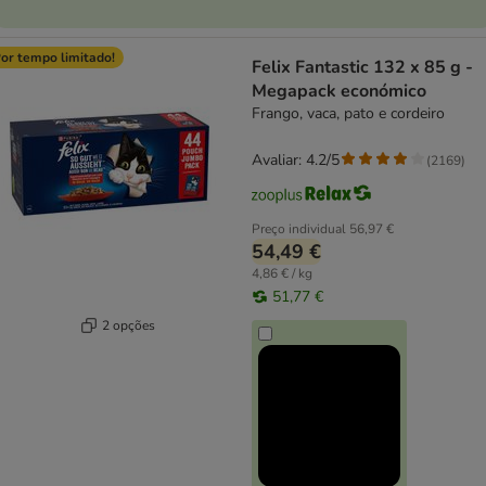
or tempo limitado!
Felix Fantastic 132 x 85 g -
Megapack económico
Frango, vaca, pato e cordeiro
Avaliar: 4.2/5
(
2169
)
Preço individual
56,97 €
54,49 €
4,86 € / kg
51,77 €
2 opções