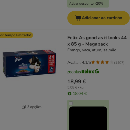
Ativar desconto -20%
Adicionar ao carrinho
or tempo limitado!
Felix As good as it looks 44
x 85 g - Megapack
Frango, vaca, atum, salmão
Avaliar: 4.1/5
(
1407
)
18,99 €
5,08 € / kg
18,04 €
3 opções