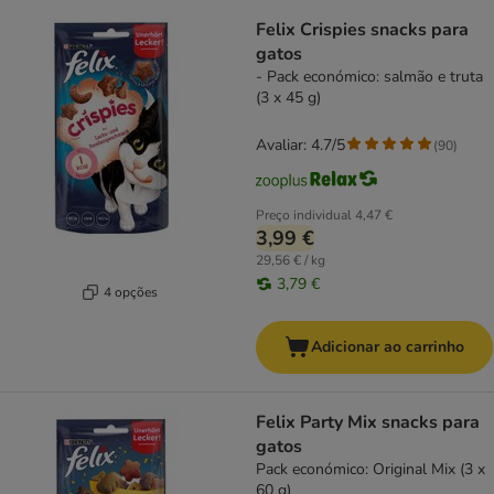
Felix Crispies snacks para
gatos
- Pack económico: salmão e truta
(3 x 45 g)
Avaliar: 4.7/5
(
90
)
Preço individual
4,47 €
3,99 €
29,56 € / kg
3,79 €
4 opções
Adicionar ao carrinho
Felix Party Mix snacks para
gatos
Pack económico: Original Mix (3 x
60 g)