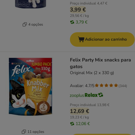
Preço individual
4,47 €
3,99 €
29,56 € / kg
3,79 €
4 opções
Adicionar ao carrinho
Felix Party Mix snacks para
gatos
Original Mix (2 x 330 g)
Avaliar: 4.7/5
(
344
)
Preço individual
13,98 €
12,69 €
19,23 € / kg
12,06 €
11 opções