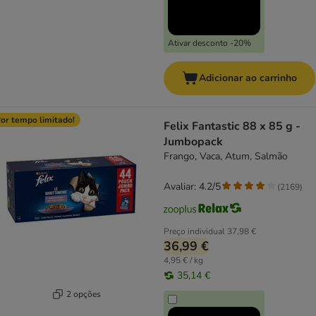
Ativar desconto -20%
Adicionar ao carrinho
or tempo limitado!
Felix Fantastic 88 x 85 g -
Jumbopack
Frango, Vaca, Atum, Salmão
Avaliar: 4.2/5
(
2169
)
Preço individual
37,98 €
36,99 €
4,95 € / kg
35,14 €
2 opções