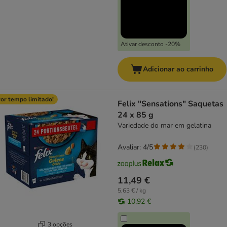
Ativar desconto -20%
Adicionar ao carrinho
or tempo limitado!
Felix "Sensations" Saquetas
24 x 85 g
Variedade do mar em gelatina
Avaliar: 4/5
(
230
)
11,49 €
5,63 € / kg
10,92 €
3 opções