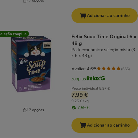
7 opções
Adicionar ao carrinho
eleção zooplus
Felix Soup Time Original 6 x
48 g
Pack económico: seleção mista (3
x 6 x 48 g)
Avaliar: 4.6/5
(
655
)
Preço individual
8,97 €
7,99 €
9,25 € / kg
7,59 €
7 opções
Adicionar ao carrinho