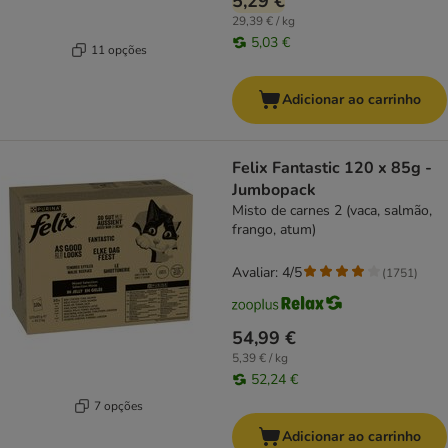
5,29 €
29,39 € / kg
5,03 €
11 opções
Adicionar ao carrinho
Felix Fantastic 120 x 85g -
Jumbopack
Misto de carnes 2 (vaca, salmão,
frango, atum)
Avaliar: 4/5
(
1751
)
54,99 €
5,39 € / kg
52,24 €
7 opções
Adicionar ao carrinho