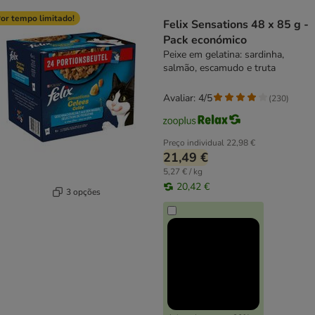
product items have been changed
or tempo limitado!
Felix Sensations 48 x 85 g -
Pack económico
Peixe em gelatina: sardinha,
salmão, escamudo e truta
Avaliar: 4/5
(
230
)
Preço individual
22,98 €
21,49 €
5,27 € / kg
20,42 €
3 opções