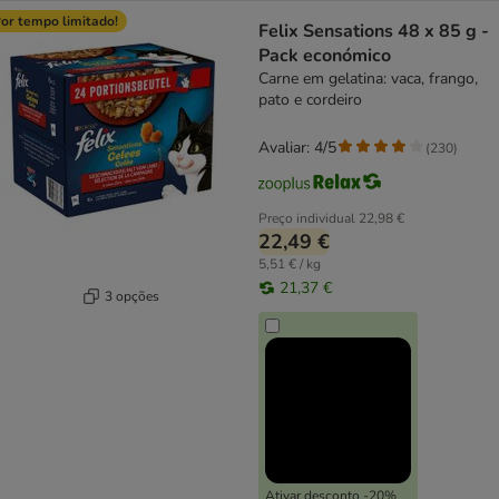
or tempo limitado!
Felix Sensations 48 x 85 g -
Pack económico
Carne em gelatina: vaca, frango,
pato e cordeiro
Avaliar: 4/5
(
230
)
Preço individual
22,98 €
22,49 €
5,51 € / kg
21,37 €
3 opções
Ativar desconto -20%