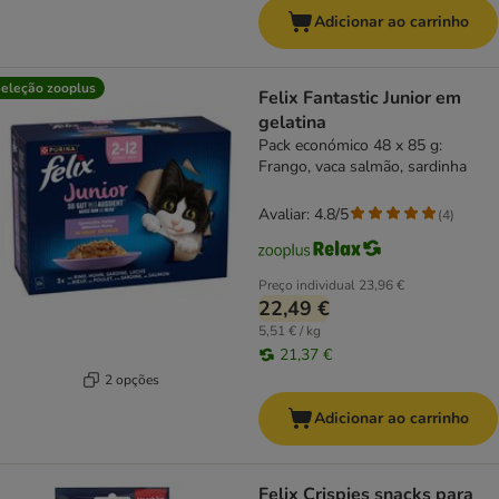
Adicionar ao carrinho
eleção zooplus
Felix Fantastic Junior em
gelatina
Pack económico 48 x 85 g:
Frango, vaca salmão, sardinha
Avaliar: 4.8/5
(
4
)
Preço individual
23,96 €
22,49 €
5,51 € / kg
21,37 €
2 opções
Adicionar ao carrinho
Felix Crispies snacks para