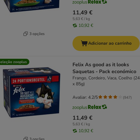
11,49 €
5,63 € / kg
10,92 €
3 opções
Adicionar ao carrinho
eleção zooplus
Felix As good as it looks
Saquetas - Pack económico
Frango, Cordeiro, Vaca, Coelho (24
x 85g)
Avaliar: 4.2/5
(
947
)
11,49 €
5,63 € / kg
10,92 €
3 opções