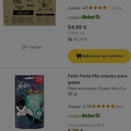
pato/cordeiro)
Avaliar: 4/5
(
1751
)
54,99 €
5,39 € / kg
52,24 €
7 opções
Adicionar ao carrinho
Felix Party Mix snacks para
gatos
Pack económico: Ocean Mix (3 x
60 g)
Avaliar: 4.7/5
(
344
)
Preço individual
5,97 €