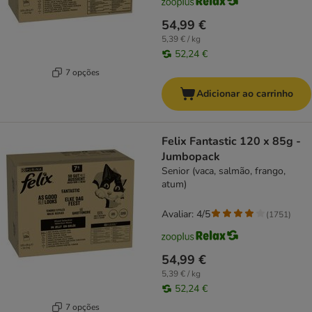
54,99 €
5,39 € / kg
52,24 €
7 opções
Adicionar ao carrinho
Felix Fantastic 120 x 85g -
Jumbopack
Senior (vaca, salmão, frango,
atum)
Avaliar: 4/5
(
1751
)
54,99 €
5,39 € / kg
52,24 €
7 opções