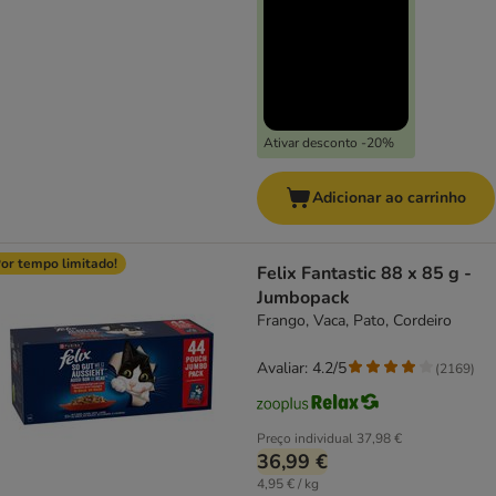
Ativar desconto -20%
Adicionar ao carrinho
or tempo limitado!
Felix Fantastic 88 x 85 g -
Jumbopack
Frango, Vaca, Pato, Cordeiro
Avaliar: 4.2/5
(
2169
)
Preço individual
37,98 €
36,99 €
4,95 € / kg