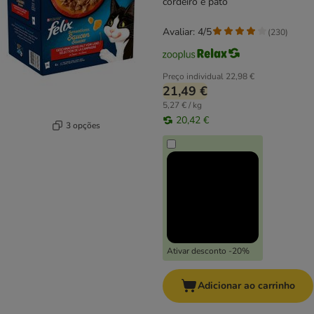
cordeiro e pato
Avaliar: 4/5
(
230
)
Preço individual
22,98 €
21,49 €
5,27 € / kg
20,42 €
3 opções
Ativar desconto -20%
Adicionar ao carrinho