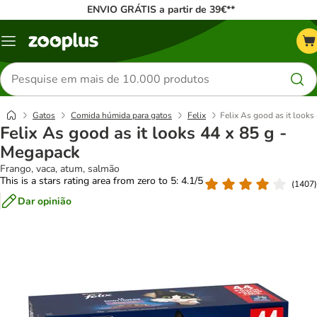
ENVIO GRÁTIS a partir de 39€**
Menu
Pesquisar
produtos
Gatos
Comida húmida para gatos
Felix
Felix As good as it looks
Felix As good as it looks 44 x 85 g -
Megapack
Frango, vaca, atum, salmão
This is a stars rating area from zero to 5: 4.1/5
(
1407
)
Dar opinião