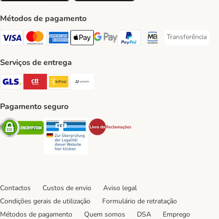
Métodos de pagamento
Transferência
Transferência P
Visa Payment Method
Mastercard Payment Method
American Express Payment Method
Apple Pay Payment Method
Google Pay Payment Method
PayPal Payment Method
Multibanco Payment Met
Serviços de entrega
GLS Shipping Method
CTTExpress Shipping Method
InPost Shipping Method
Paack Shipping Method
Pagamento seguro
Security
Security
Security
Contactos
Custos de envio
Aviso legal
Condições gerais de utilização
Formulário de retratação
Métodos de pagamento
Quem somos
DSA
Emprego