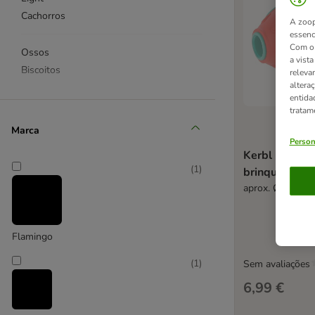
Cachorros
A zoop
essenc
Com o 
Ossos
a vist
Biscoitos
releva
altera
entida
❤ Favoritos
tratam
KONG
Marca
Interativos e de exercício mental
Person
Kerbl Pet Rug
Bolas
(
1
)
brinquedo pa
Cachorros
aprox. Ø 7,5 x 
Para roer
Cordas e anéis
Flamingo
❤ Favoritos
(
1
)
Sem avaliações
Bolsas para snacks
Clickers e apitos
6,99 €
Coleiras de treino