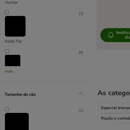
Hunter
ADAPTIL
(
3
)
Notific
di
Kerbl Pet
(
8
)
mais
KONG
(
2
)
As catego
Tamanho do cão
Especial trans
(
1
)
Modern Living