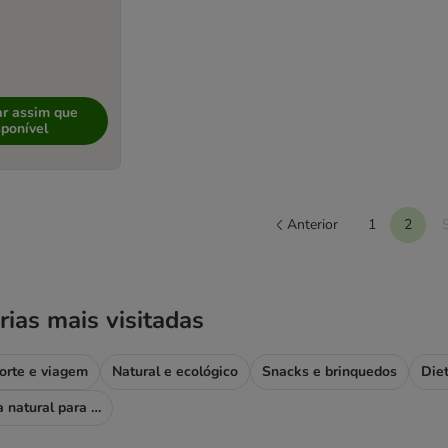
ar assim que
sponível
Anterior
1
2
rias mais visitadas
porte e viagem
Natural e ecológico
Snacks e brinquedos
Diet
Ração e comida natural para cães