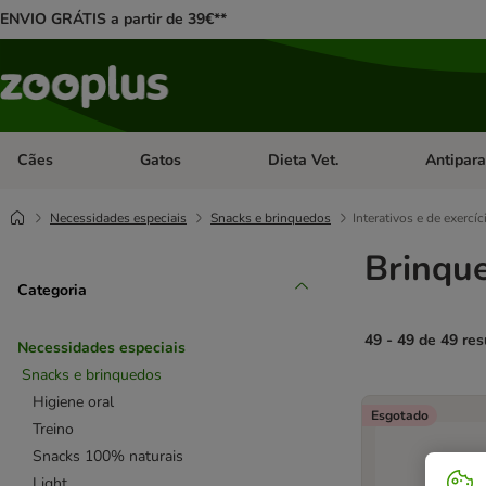
ENVIO GRÁTIS a partir de 39€**
Cães
Gatos
Dieta Vet.
Antipara
Abrir menu de categoria: Cães
Abrir menu de categoria: Gatos
Abrir menu 
Necessidades especiais
Snacks e brinquedos
Interativos e de exercí
Brinque
Categoria
49 - 49 de 49 res
Necessidades especiais
Snacks e brinquedos
product items ha
Higiene oral
Esgotado
Treino
Snacks 100% naturais
Light