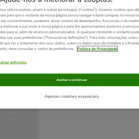
lus utiliza cookies, pixels e outras tecnologias ("cookies"). Usamos cookies que sã
iais para que o visitante da nossa página possa navegar e fazer compras na nossa lo
seu consentimento, podemos ativar cookies de desempenho, funcionais e de marke
a a melhorar a sua visita à nossa página e para lhe apresentarmos produtos e serviços
ntes para si, além de anúncios personalizados. A qualquer momento o visitante pode
ções nas suas preferências ("Personalizar definições"). Para mais informações sobre 
de que faz o tratamento dos seus dados, sobre os dados que são tratados e a finali
ento, deve consultar o centro de preferências.
Política de Privacidade
alizar definições
by ToyFastic
ra cães
Aceitar e continuar
C 12 cm
Apenas cookies essenciais