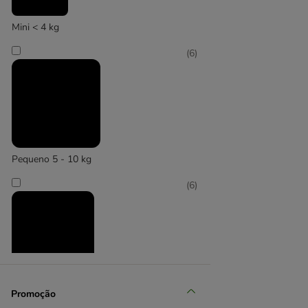
(
20
)
Mini < 4 kg
(
6
)
TIAKI
Pequeno 5 - 10 kg
(
6
)
Médio 11 - 25 kg
Promoção