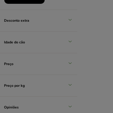
Produtos em promoção
(
5
)
Desconto extra
Idade do cão
Seleção zooplus
Preço
Preço por kg
Opiniões