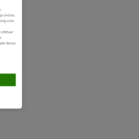
o
ja online.
ting com
 efetuar
a
dade desse