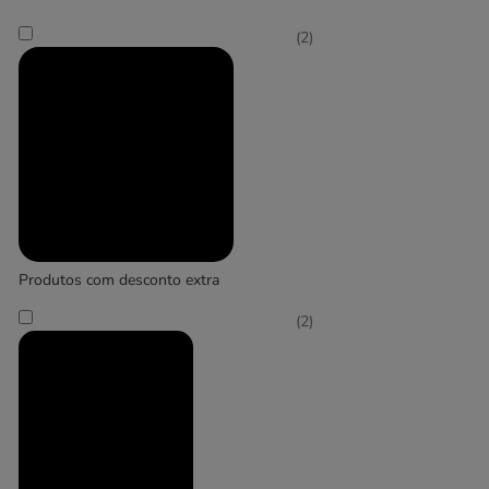
(
7
)
(
2
)
Grande 26 - 44 kg
Produtos com desconto extra
(
2
)