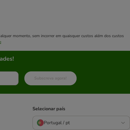
 qualquer momento, sem incorrer em quaisquer custos além dos custos
e
ades!
Subscreva agora!
Selecionar país
Portugal / pt