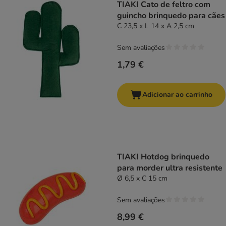
TIAKI Cato de feltro com
guincho brinquedo para cães
C 23,5 x L 14 x A 2,5 cm
Sem avaliações
1,79 €
Adicionar ao carrinho
TIAKI Hotdog brinquedo
para morder ultra resistente
Ø 6,5 x C 15 cm
Sem avaliações
8,99 €