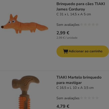
Brinquedo para cães TIAKI
James Corduroy
C 31 x L 14,5 x A 5 cm
Sem avaliações
2,99 €
2,99 € / unidade
Adicionar ao carrinho
TIAKI Martelo brinquedo
para mastigar
C 16,5 x L 10 x A 3,5 cm
Sem avaliações
4,79 €