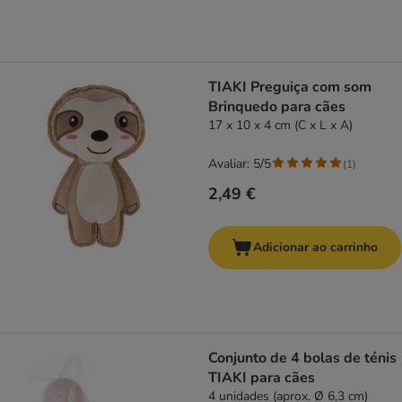
TIAKI Preguiça com som
Brinquedo para cães
17 x 10 x 4 cm (C x L x A)
Avaliar: 5/5
(
1
)
2,49 €
Adicionar ao carrinho
Conjunto de 4 bolas de ténis
TIAKI para cães
4 unidades (aprox. Ø 6,3 cm)