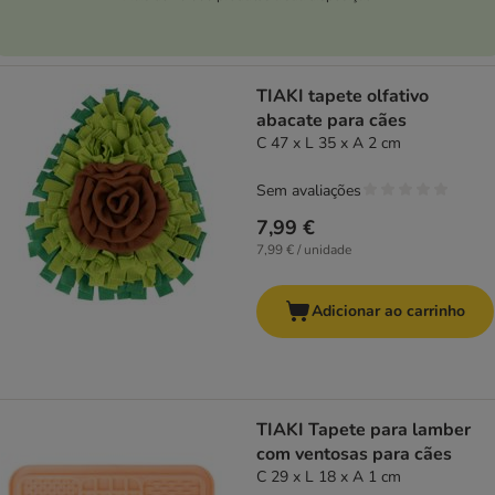
TIAKI tapete olfativo
abacate para cães
C 47 x L 35 x A 2 cm
Sem avaliações
7,99 €
7,99 € / unidade
Adicionar ao carrinho
TIAKI Tapete para lamber
com ventosas para cães
C 29 x L 18 x A 1 cm