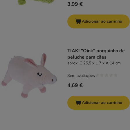
3,99 €
Adicionar ao carrinho
TIAKI "Oink" porquinho de
peluche para cães
aprox. C 25,5 x L 7 x A 14 cm
Sem avaliações
4,69 €
Adicionar ao carrinho