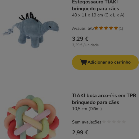
Estegossauro TIAKI
brinquedo para cães
40 x 11 x 19 cm (C x L x A)
Avaliar: 5/5
(
1
)
3,29 €
3,29 € / unidade
Adicionar ao carrinho
TIAKI bola arco-íris em TPR
brinquedo para cães
10,5 cm (Diâm.)
Sem avaliações
2,99 €