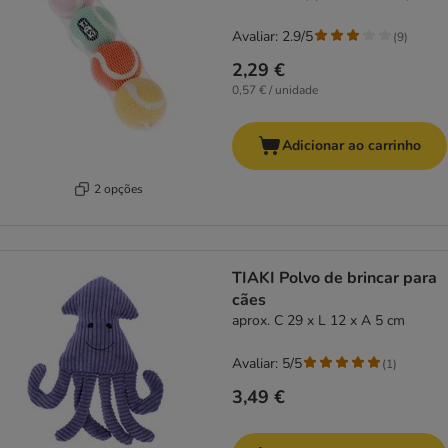
Avaliar: 2.9/5
(
9
)
2,29 €
0,57 € / unidade
Adicionar ao carrinho
2 opções
TIAKI Polvo de brincar para
cães
aprox. C 29 x L 12 x A 5 cm
Avaliar: 5/5
(
1
)
3,49 €