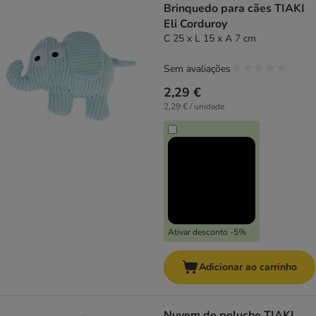
Brinquedo para cães TIAKI
Eli Corduroy
C 25 x L 15 x A 7 cm
Sem avaliações
2,29 €
2,29 € / unidade
Ativar desconto -5%
Adicionar ao carrinho
Nuvem de peluche TIAKI