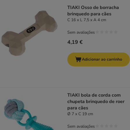
TIAKI Osso de borracha
brinquedo para cães
C 16 x L 7,5 x A 4 cm
Sem avaliações
4,19 €
Adicionar ao carrinho
TIAKI bola de corda com
chupeta brinquedo de roer
para cães
Ø 7 x C 19 cm
Sem avaliações