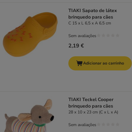
TIAKI Sapato de látex
brinquedo para cães
C 15 x L 6,5 x A 6,5 cm
Sem avaliações
2,19 €
Adicionar ao carrinho
TIAKI Teckel Cooper
brinquedo para cães
28 x 10 x 23 cm (C x L x A)
Sem avaliações