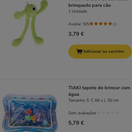
brinquedo para cão
1 Unidade
Avaliar: 5/5
(
2
)
3,79 €
Adicionar ao carrinho
TIAKI tapete de brincar com
água
Tamanho S: C 66 x L 50 cm
Sem avaliações
5,79 €