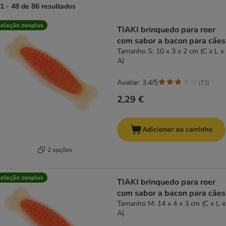
1 - 48 de 86 resultados
product items have been changed
eleção zooplus
TIAKI brinquedo para roer
com sabor a bacon para cães
Tamanho S: 10 x 3 x 2 cm (C x L x
A)
Avaliar: 3.4/5
(
72
)
2,29 €
Adicionar ao carrinho
2 opções
eleção zooplus
TIAKI brinquedo para roer
com sabor a bacon para cães
Tamanho M: 14 x 4 x 3 cm (C x L x
A)