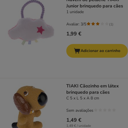
Junior brinquedo para cães
1 unidade
Avaliar: 3/5
(
1
)
1,99 €
Adicionar ao carrinho
TIAKI Cãozinho em látex
brinquedo para cães
C 5 x L 5 x A 8 cm
Sem avaliações
1,49 €
1,49 € / unidade