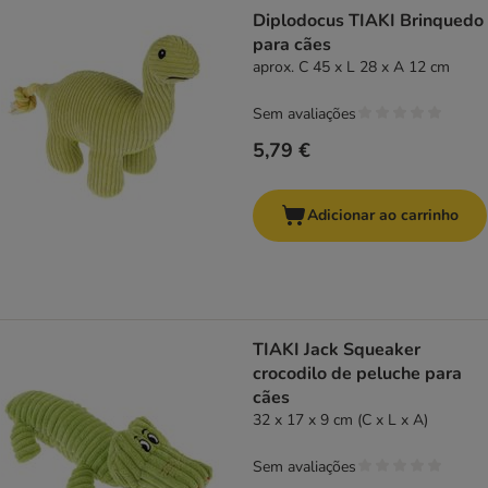
Diplodocus TIAKI Brinquedo
para cães
aprox. C 45 x L 28 x A 12 cm
Sem avaliações
5,79 €
Adicionar ao carrinho
TIAKI Jack Squeaker
crocodilo de peluche para
cães
32 x 17 x 9 cm (C x L x A)
Sem avaliações