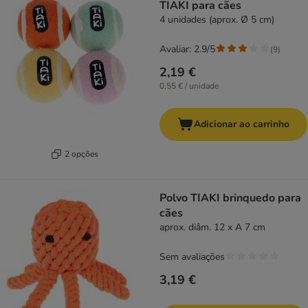
TIAKI para cães
4 unidades (aprox. Ø 5 cm)
Avaliar: 2.9/5
(
9
)
2,19 €
0,55 € / unidade
Adicionar ao carrinho
2 opções
Polvo TIAKI brinquedo para
cães
aprox. diâm. 12 x A 7 cm
Sem avaliações
3,19 €