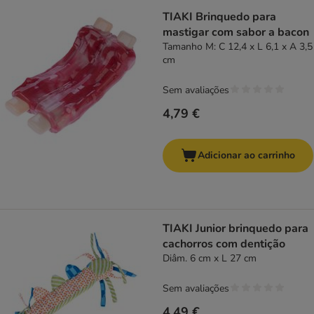
TIAKI Brinquedo para
mastigar com sabor a bacon
Tamanho M: C 12,4 x L 6,1 x A 3,5
cm
Sem avaliações
4,79 €
Adicionar ao carrinho
TIAKI Junior brinquedo para
cachorros com dentição
Diâm. 6 cm x L 27 cm
Sem avaliações
4,49 €