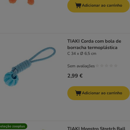
Adicionar ao carrinho
TIAKI Corda com bola de
borracha termoplástica
C 34 x Ø 6,5 cm
Sem avaliações
2,99 €
Adicionar ao carrinho
eleção zooplus
TIAKI Monstro Stretch Ball