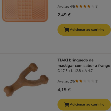
Avaliar: 4/5
(
1
)
2,49 €
Adicionar ao carrinho
TIAKI brinquedo de
mastigar com sabor a frango
C 17,5 x L 12,8 x A 4,7
Avaliar: 2/5
(
1
)
4,19 €
Adicionar ao carrinho