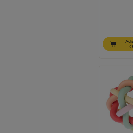
Adi
c