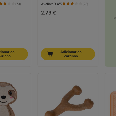
Avaliar: 3.4/5
(
73
)
(
73
)
2,79 €
M
cionar ao
Adicionar ao
arrinho
carrinho