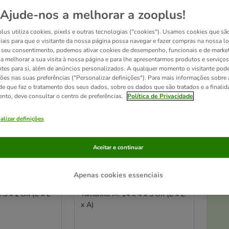
Ajude-nos a melhorar a zooplus!
Seleção zooplus
lus utiliza cookies, pixels e outras tecnologias ("cookies"). Usamos cookies que sã
iais para que o visitante da nossa página possa navegar e fazer compras na nossa lo
seu consentimento, podemos ativar cookies de desempenho, funcionais e de marke
a a melhorar a sua visita à nossa página e para lhe apresentarmos produtos e serviços
ntes para si, além de anúncios personalizados. A qualquer momento o visitante pode
ções nas suas preferências ("Personalizar definições"). Para mais informações sobre 
de que faz o tratamento dos seus dados, sobre os dados que são tratados e a finali
ento, deve consultar o centro de preferências.
Política de Privacidade
alizar definições
At
2 opções
Aceitar e continuar
do para roer
TIAKI brinquedo para roer
bacon para
com sabor a bacon para
Apenas cookies essenciais
cães
 3 x 2 cm (C x L
Tamanho M: 14 x 4 x 3 cm (C x L
x A)