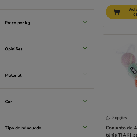
Adi
c
Preço por kg
Opiniões
Material
Cor
2 opções
Conjunto de 4
Tipo de brinquedo
ténis TIAKI p