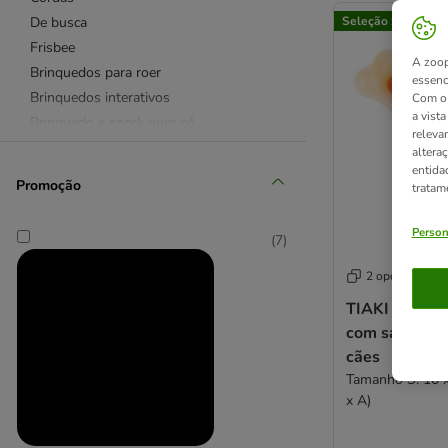
De busca
Seleção zooplus
Frisbee
A zoop
Brinquedos para roer
essenc
Brinquedos interativos
Com o 
a vist
Brinquedo e snack num só
releva
Brinquedos para cachorros
altera
entida
🎬 Brinquedos de cinema
Promoção
tratam
☼ Diversão ao ar livre
🧊 Brinquedos aquáticos e refrescantes
Person
(
7
)
🏊 Piscinas 🏊
❤ Os favoritos
2 opções
TIAKI brinque
Chuckit!
com sabor a 
Nomad Tales
cães
Modern Living
Tamanho S: 10 x
Tiaki
x A)
KONG