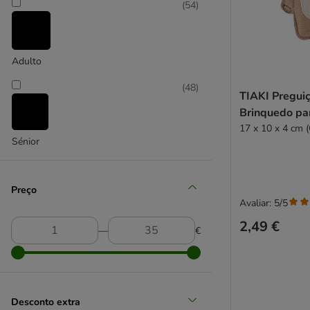
(
3
)
(
54
)
Adulto
(
48
)
TIAKI Pregui
Seleção zooplus
Brinquedo pa
17 x 10 x 4 cm (
Sénior
Preço
Avaliar: 5/5
2,49 €
―
€
Desconto extra