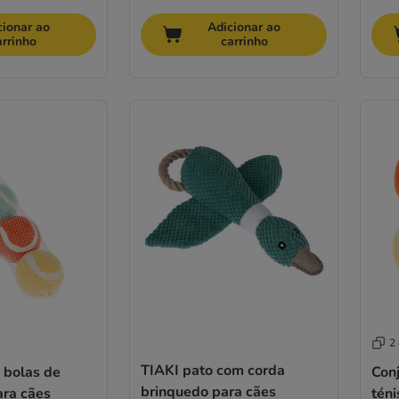
cionar ao
Adicionar ao
arrinho
carrinho
2
TIAKI pato com corda
 bolas de
Conj
brinquedo para cães
ara cães
téni