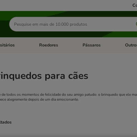
Co
Pesquisar
produtos
sitários
Roedores
Pássaros
Outro
de categoria: Dieta Vet.
Abrir menu de categoria: Antiparasitários
Abrir menu de categoria: Roed
Abrir me
rinquedos para cães
 de todos os momentos de felicidade do seu amigo patudo: o brinquedo que ele masti
ece alegremente depois de um dia emocionante.
ltados
ve been changed