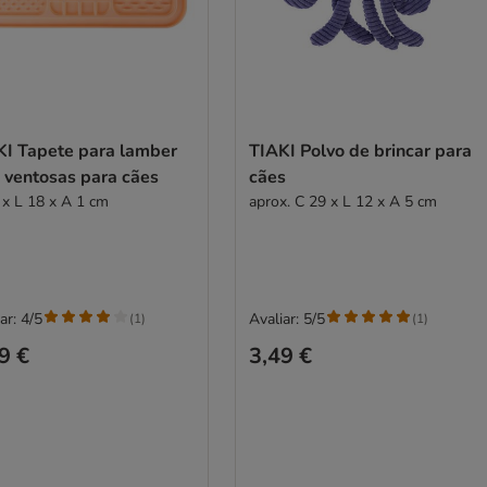
ra lamber
TIAKI Polvo de brincar para
 ventosas para cães
cães
 x L 18 x A 1 cm
aprox. C 29 x L 12 x A 5 cm
ar: 4/5
Avaliar: 5/5
(
1
)
(
1
)
9 €
3,49 €