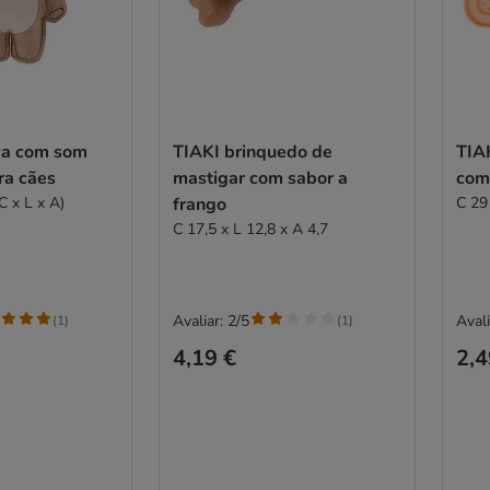
ça com som
TIAKI brinquedo de
TIAKI Tapete pa
ra cães
mastigar com sabor a
com
C x L x A)
frango
C 29
C 17,5 x L 12,8 x A 4,7
Avaliar: 2/5
Avali
(
1
)
(
1
)
4,19 €
2,4