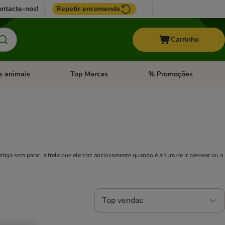
ntacte-nos!
Repetir encomenda
Carrinho
s animais
Top Marcas
% Promoções
ores
nu de categoria: Pássaros
Abrir menu de categoria: Outros animais
Abrir menu de categoria: T
ga sem parar, a trela que ele traz ansiosamente quando é altura de ir passear ou a
Top vendas