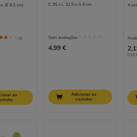
C 35 x L 32,5 x A 8 cm
x. Ø 6,3 cm)
4 un
Sem avaliações
Avali
(
9
)
4,99 €
2,1
0,55 
Adicionar ao
cionar ao
carrinho
arrinho