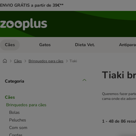
ENVIO GRÁTIS a partir de 39€**
Cães
Gatos
Dieta Vet.
Antipara
Abrir menu de categoria: Cães
Abrir menu de categoria: Gatos
Abrir menu 
Cães
Brinquedos para cães
Tiaki
Tiaki b
Categoria
Queremos fazer parte
Cães
cama onde ele adorm
Brinquedos para cães
Bolas
Peluches
1 - 48 de 86 resu
Com som
Cordas
product items ha