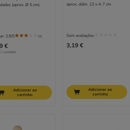
aprox. diâm. 12 x A 7 cm
idades (aprox. Ø 5 cm)
Sem avaliações
ar: 2.9/5
(
9
)
3,19 €
9 €
€ / unidade
Adicionar ao
Adicionar ao
carrinho
carrinho