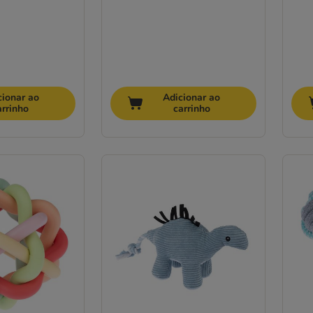
cionar ao
Adicionar ao
arrinho
carrinho