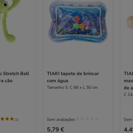
 Stretch Ball
TIAKI tapete de brincar
TIA
ra cão
com água
mas
Tamanho S: C 66 x L 50 cm
de 
C 14
Sem avaliações
Sem 
(
2
)
5,79 €
4,4