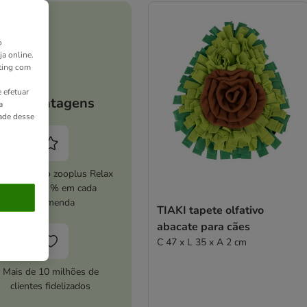
o
ja online.
ting com
 efetuar
As vantagens
a
dade desse
ive o serviço zooplus Relax
e poupe 5 % em cada
encomenda
TIAKI tapete olfativo
abacate para cães
C 47 x L 35 x A 2 cm
Mais de 10 milhões de
clientes fidelizados