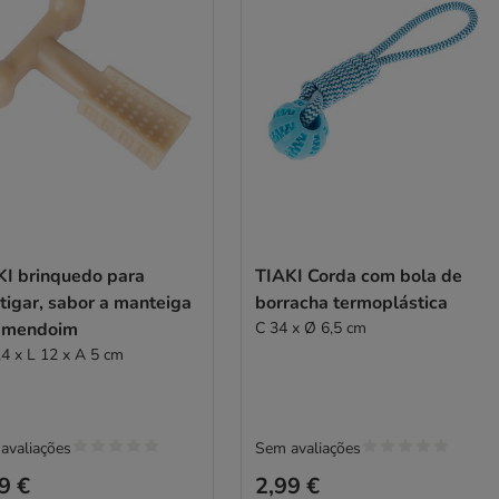
KI brinquedo para
TIAKI Corda com bola de
tigar, sabor a manteiga
borracha termoplástica
amendoim
C 34 x Ø 6,5 cm
,4 x L 12 x A 5 cm
avaliações
Sem avaliações
9 €
2,99 €