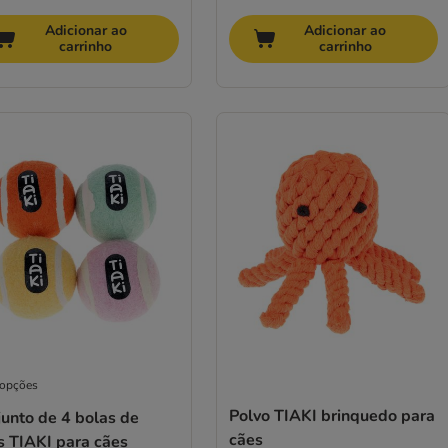
Adicionar ao
Adicionar ao
carrinho
carrinho
 opções
Polvo TIAKI brinquedo para
unto de 4 bolas de
cães
s TIAKI para cães