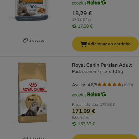
18,29 €
17,93 € / kg
17,38 €
2 opções
Adicionar ao carrinho
Royal Canin Persian Adult
Pack económico: 2 x 10 kg
Avaliar: 4.8/5
(
1058
)
Preço individual
172,98 €
171,99 €
8,60 € / kg
163,39 €
4 opções