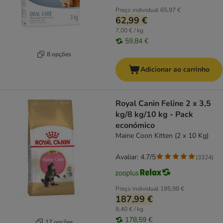
Preço individual
65,97 €
62,99 €
7,00 € / kg
59,84 €
8 opções
Adicionar ao carrinho
Royal Canin Feline 2 x 3,5
kg/8 kg/10 kg - Pack
económico
Maine Coon Kitten (2 x 10 Kg)
Avaliar: 4.7/5
(
3324
)
Preço individual
195,98 €
187,99 €
9,40 € / kg
178,59 €
17 opções