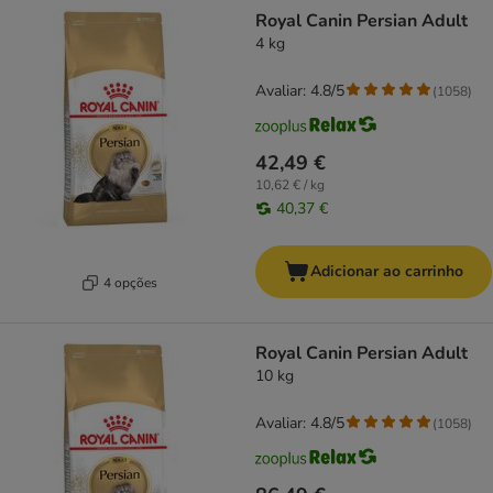
product items have been changed
Royal Canin Persian Adult
4 kg
Avaliar: 4.8/5
(
1058
)
42,49 €
10,62 € / kg
40,37 €
Adicionar ao carrinho
4 opções
Royal Canin Persian Adult
10 kg
Avaliar: 4.8/5
(
1058
)