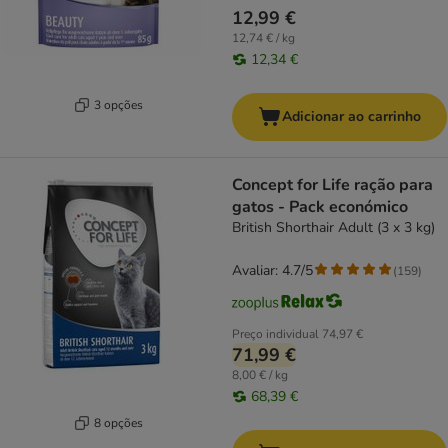
12,99 €
12,74 € / kg
12,34 €
3 opções
Adicionar ao carrinho
Concept for Life ração para
gatos - Pack económico
British Shorthair Adult (3 x 3 kg)
Avaliar: 4.7/5
(
159
)
Preço individual
74,97 €
71,99 €
8,00 € / kg
68,39 €
8 opções