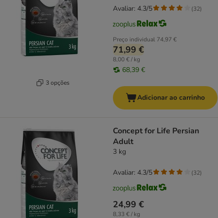
Avaliar: 4.3/5
(
32
)
Preço individual
74,97 €
71,99 €
8,00 € / kg
68,39 €
3 opções
Adicionar ao carrinho
Concept for Life Persian
Adult
3 kg
Avaliar: 4.3/5
(
32
)
24,99 €
8,33 € / kg