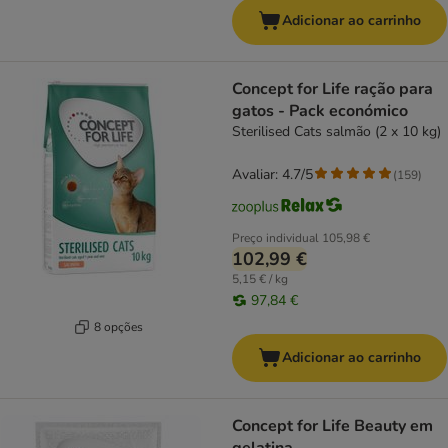
Adicionar ao carrinho
Concept for Life ração para
gatos - Pack económico
Sterilised Cats salmão (2 x 10 kg)
Avaliar: 4.7/5
(
159
)
Preço individual
105,98 €
102,99 €
5,15 € / kg
97,84 €
8 opções
Adicionar ao carrinho
Concept for Life Beauty em