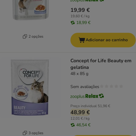
19,99 €
19,60 € / kg
18,99 €
2 opções
Adicionar ao carrinho
Concept for Life Beauty em
gelatina
48 x 85 g
Sem avaliações
Preço individual
51,96 €
48,99 €
12,01 € / kg
46,54 €
3 opções