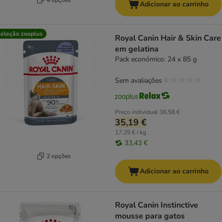
Adicionar ao carrinho
eleção zooplus
Royal Canin Hair & Skin Care
em gelatina
Pack económico: 24 x 85 g
Sem avaliações
Preço individual
36,58 €
35,19 €
17,25 € / kg
33,43 €
2 opções
Adicionar ao carrinho
Royal Canin Instinctive
mousse para gatos