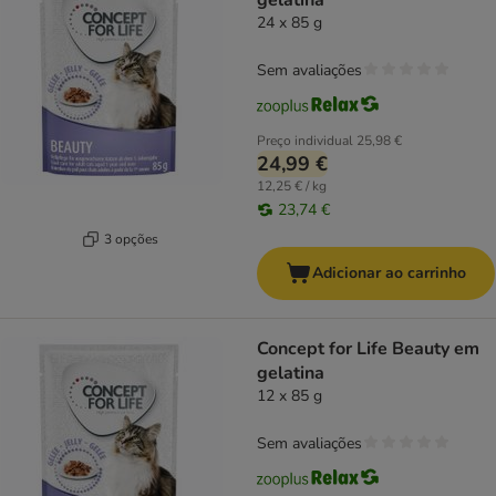
gelatina
24 x 85 g
Sem avaliações
Preço individual
25,98 €
24,99 €
12,25 € / kg
23,74 €
3 opções
Adicionar ao carrinho
Concept for Life Beauty em
gelatina
12 x 85 g
Sem avaliações