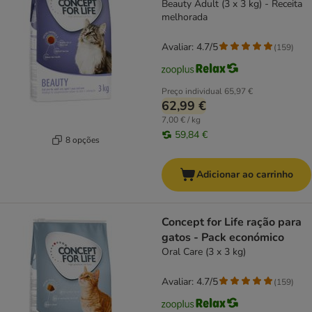
Beauty Adult (3 x 3 kg) - Receita
melhorada
Avaliar: 4.7/5
(
159
)
Preço individual
65,97 €
62,99 €
7,00 € / kg
59,84 €
8 opções
Adicionar ao carrinho
Concept for Life ração para
gatos - Pack económico
Oral Care (3 x 3 kg)
Avaliar: 4.7/5
(
159
)