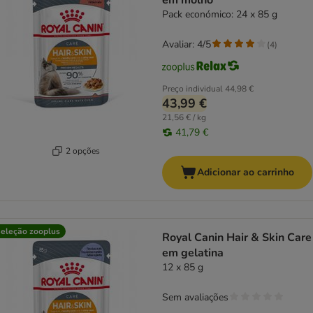
em molho
Pack económico: 24 x 85 g
Avaliar: 4/5
(
4
)
Preço individual
44,98 €
43,99 €
21,56 € / kg
41,79 €
2 opções
Adicionar ao carrinho
eleção zooplus
Royal Canin Hair & Skin Care
em gelatina
12 x 85 g
Sem avaliações