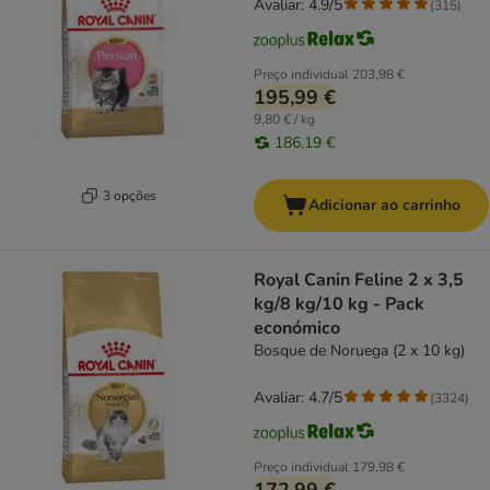
Avaliar: 4.9/5
(
315
)
Preço individual
203,98 €
195,99 €
9,80 € / kg
186,19 €
3 opções
Adicionar ao carrinho
Royal Canin Feline 2 x 3,5
kg/8 kg/10 kg - Pack
económico
Bosque de Noruega (2 x 10 kg)
Avaliar: 4.7/5
(
3324
)
Preço individual
179,98 €