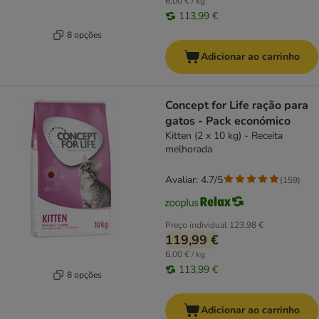
6,00 € / kg
113,99 €
8 opções
Adicionar ao carrinho
Concept for Life ração para
gatos - Pack económico
Kitten (2 x 10 kg) - Receita
melhorada
Avaliar: 4.7/5
(
159
)
Preço individual
123,98 €
119,99 €
6,00 € / kg
113,99 €
8 opções
Adicionar ao carrinho