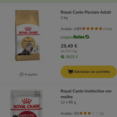
Royal Canin Persian Adult
2 kg
Avaliar: 4.8/5
(
1058
)
29,49 €
14,75 € / kg
28,02 €
Adicionar ao carrinho
4 opções
Royal Canin Instinctive em
molho
12 x 85 g
Avaliar: 3/5
(
2
)