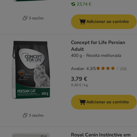
23,74 €
3 opções
Adicionar ao carrinho
Concept for Life Persian
Adult
400 g - Receita melhorada
Avaliar: 4.3/5
(
32
)
3,79 €
9,48 € / kg
Adicionar ao carrinho
3 opções
Royal Canin Instinctive em