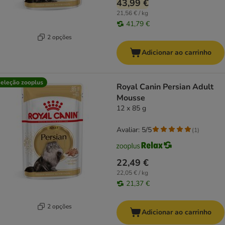
43,99 €
21,56 € / kg
41,79 €
2 opções
Adicionar ao carrinho
eleção zooplus
Royal Canin Persian Adult
Mousse
12 x 85 g
Avaliar: 5/5
(
1
)
22,49 €
22,05 € / kg
21,37 €
2 opções
Adicionar ao carrinho