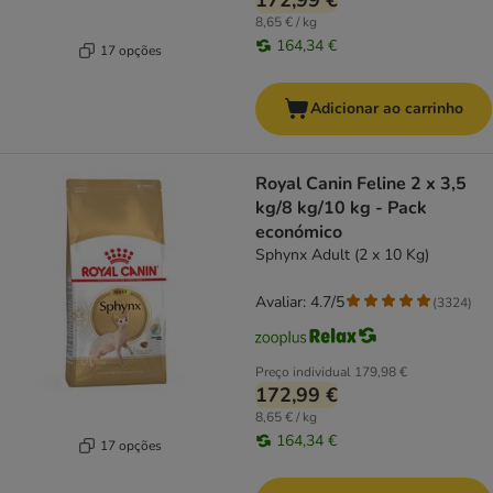
172,99 €
8,65 € / kg
164,34 €
17 opções
Adicionar ao carrinho
Royal Canin Feline 2 x 3,5
kg/8 kg/10 kg - Pack
económico
Sphynx Adult (2 x 10 Kg)
Avaliar: 4.7/5
(
3324
)
Preço individual
179,98 €
172,99 €
8,65 € / kg
164,34 €
17 opções