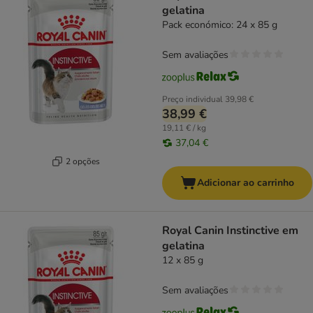
gelatina
Pack económico: 24 x 85 g
Sem avaliações
Preço individual
39,98 €
38,99 €
19,11 € / kg
37,04 €
2 opções
Adicionar ao carrinho
Royal Canin Instinctive em
gelatina
12 x 85 g
Sem avaliações