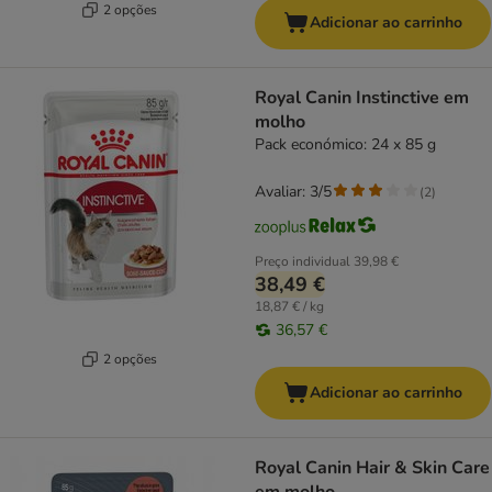
2 opções
Adicionar ao carrinho
Royal Canin Instinctive em
molho
Pack económico: 24 x 85 g
Avaliar: 3/5
(
2
)
Preço individual
39,98 €
38,49 €
18,87 € / kg
36,57 €
2 opções
Adicionar ao carrinho
Royal Canin Hair & Skin Care