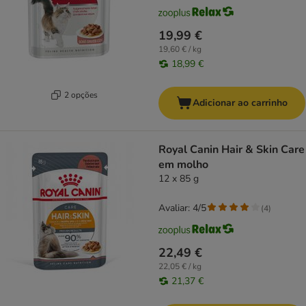
19,99 €
19,60 € / kg
18,99 €
2 opções
Adicionar ao carrinho
Royal Canin Hair & Skin Care
em molho
12 x 85 g
Avaliar: 4/5
(
4
)
22,49 €
22,05 € / kg
21,37 €