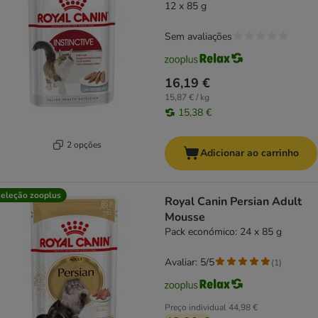
12 x 85 g
Sem avaliações
16,19 €
15,87 € / kg
15,38 €
2 opções
Adicionar ao carrinho
eleção zooplus
Royal Canin Persian Adult
Mousse
Pack económico: 24 x 85 g
Avaliar: 5/5
(
1
)
Preço individual
44,98 €