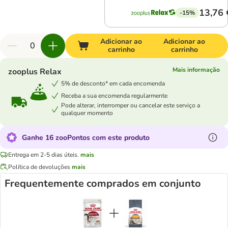
13,76 
-15%
Adicionar ao
Adicionar ao
carrinho
carrinho
Mais informação
zooplus Relax
5% de desconto* em cada encomenda
Receba a sua encomenda regularmente
Pode alterar, interromper ou cancelar este serviço a
qualquer momento
Ganhe 16 zooPontos com este produto
Entrega em 2-5 dias úteis.
mais
Política de devoluções
mais
Frequentemente comprados em conjunto