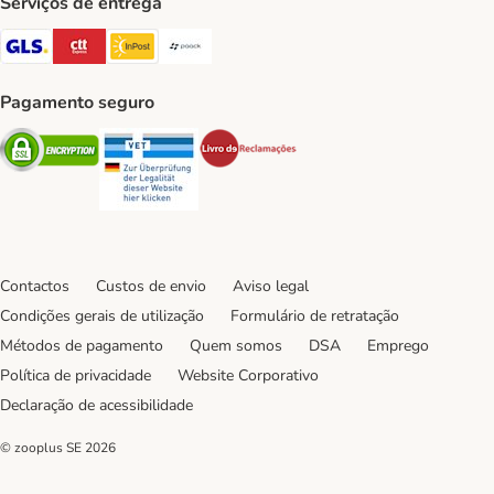
Serviços de entrega
GLS Shipping Method
CTTExpress Shipping Method
InPost Shipping Method
Paack Shipping Method
Pagamento seguro
Security
Security
Security
Contactos
Custos de envio
Aviso legal
Condições gerais de utilização
Formulário de retratação
Métodos de pagamento
Quem somos
DSA
Emprego
Política de privacidade
Website Corporativo
Declaração de acessibilidade
© zooplus SE
2026