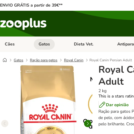
ENVIO GRÁTIS a partir de 39€**
Cães
Gatos
Dieta Vet.
Antipara
Abrir menu de categoria: Cães
Abrir menu de categoria: Gatos
Abrir menu 
Gatos
Ração para gatos
Royal Canin
Royal Canin Persian Adult
Royal C
Adult
2 kg
This is a stars rati
Dar opinião
Ração para gatos P
de pelo, com ácido
pelo brilhante. Cro