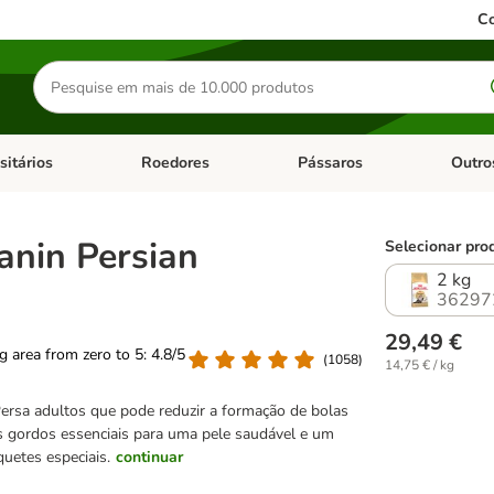
Co
Pesquisar
produtos
sitários
Roedores
Pássaros
Outro
de categoria: Dieta Vet.
Abrir menu de categoria: Antiparasitários
Abrir menu de categoria: Roed
Abrir me
anin Persian
Selecionar pro
2 kg
36297
29,49 €
ng area from zero to 5: 4.8/5
(
1058
)
14,75 € / kg
ersa adultos que pode reduzir a formação de bolas
s gordos essenciais para uma pele saudável e um
quetes especiais.
continuar