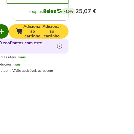
25,07 €
-15%
Adicionar
Adicionar
ao
ao
carrinho
carrinho
9 zooPontos com este
dias úteis.
mais
oluções
mais
ncluem IVA
Se aplicável, acrescem