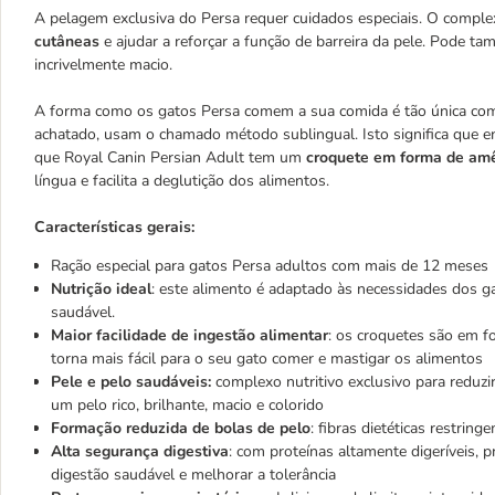
A pelagem exclusiva do Persa requer cuidados especiais. O comple
cutâneas
e ajudar a reforçar a função de barreira da pele. Pode ta
incrivelmente macio.
A forma como os gatos Persa comem a sua comida é tão única como 
achatado, usam o chamado método sublingual. Isto significa que en
que Royal Canin Persian Adult tem um
croquete em forma de am
língua e facilita a deglutição dos alimentos.
Características gerais:
Ração especial para gatos Persa adultos com mais de 12 meses
Nutrição ideal
: este alimento é adaptado às necessidades dos 
saudável.
Maior facilidade de ingestão alimentar
: os croquetes são em f
torna mais fácil para o seu gato comer e mastigar os alimentos
Pele e pelo saudáveis:
complexo nutritivo exclusivo para reduzir
um pelo rico, brilhante, macio e colorido
Formação reduzida de bolas de pelo
: fibras dietéticas restring
Alta segurança digestiva
: com proteínas altamente digeríveis,
digestão saudável e melhorar a tolerância