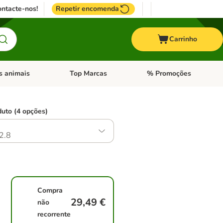
ntacte-nos!
Repetir encomenda
Carrinho
s animais
Top Marcas
% Promoções
ores
nu de categoria: Pássaros
Abrir menu de categoria: Outros animais
Abrir menu de categoria: T
duto (4 opções)
2.8
Compra
29,49 €
não
recorrente