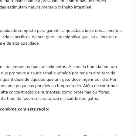
idade da transmissão e a gravidade dos sintomas de herpes
nadas estimulam naturalmente o trânsito intestinal
alidade completo para garantir a qualidade ideal dos alimentos,
vida específicos do seu gato. Isto significa que, ao alimentar o
 e de alta qualidade.
gens de ambos os tipos de alimentos. A comida húmida tem um
que promove a saúde renal e urinária por ter um alto teor de
quantidade de líquidos que um gato deve ingerir por dia. Por
 consome pequenas porções ao longo do dia. Além de contribuir
lta concentração de nutrientes, como proteínas ou fibras.
to húmido favorece a natureza e a saúde dos gatos.
 combina com esta ração: