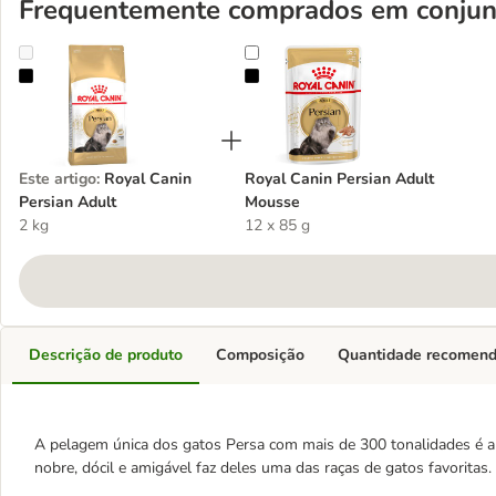
Frequentemente comprados em conjun
Royal Canin Persian Adult
Royal Canin Persian Adult Mouss
Este artigo
:
Royal Canin
Royal Canin Persian Adult
Persian Adult
Mousse
2 kg
12 x 85 g
Descrição de produto
Composição
Quantidade recomen
A pelagem única dos gatos Persa com mais de 300 tonalidades é a s
nobre, dócil e amigável faz deles uma das raças de gatos favoritas.