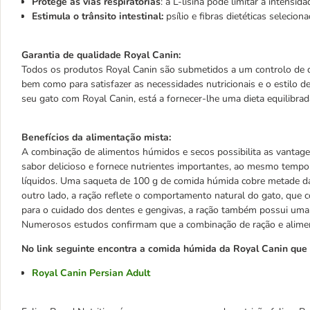
Protege as vias respiratórias
: a L-lisina pode limitar a intens
Estimula o trânsito intestinal:
psílio e fibras dietéticas selecio
Garantia de qualidade Royal Canin:
Todos os produtos Royal Canin são submetidos a um controlo de qu
bem como para satisfazer as necessidades nutricionais e o estilo de 
seu gato com Royal Canin, está a fornecer-lhe uma dieta equilibrada
Benefícios da alimentação mista:
A combinação de alimentos húmidos e secos possibilita as vanta
sabor delicioso e fornece nutrientes importantes, ao mesmo tempo 
líquidos. Uma saqueta de 100 g de comida húmida cobre metade da 
outro lado, a ração reflete o comportamento natural do gato, que
para o cuidado dos dentes e gengivas, a ração também possui uma a
Numerosos estudos confirmam que a combinação de ração e alimen
No link seguinte encontra a comida húmida da Royal Canin que
Royal Canin Persian Adult