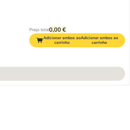
0,00 €
Preço total
Adicionar ambos ao
Adicionar ambos ao
carrinho
carrinho