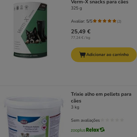
Verm-X snacks para cães
325 g
Avaliar: 5/5
(
2
)
25,49 €
77,24 € / kg
Adicionar ao carrinho
Trixie alho em pellets para
cães
3 kg
Sem avaliações