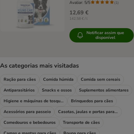
Avaliar: 5/5
(
1
)
12,69 €
142,58 € / l
Notificar assim que
disponível
As categorias mais visitadas
Ração para cães
Comida húmida
Comida sem cereais
Antiparasitários
Snacks e ossos
Suplementos alimentares
Higiene e máquinas de tosquiar
Brinquedos para cães
Acessórios para passeio
Casotas, jaulas e portas para cães
Comedouros e bebedouros
Transporte de cães
Camas e mantas para cães
Roupa para cães