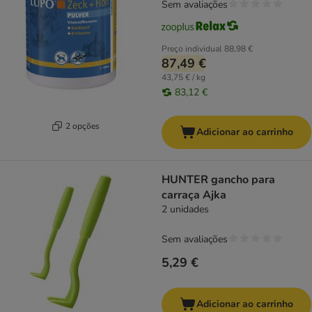
Sem avaliações
Preço individual
88,98 €
87,49 €
43,75 € / kg
83,12 €
2 opções
Adicionar ao carrinho
HUNTER gancho para
carraça Ajka
2 unidades
Sem avaliações
5,29 €
Adicionar ao carrinho