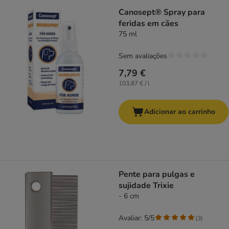
Canosept® Spray para
feridas em cães
75 ml
Sem avaliações
7,79 €
103,87 € / l
Adicionar ao carrinho
Pente para pulgas e
sujidade Trixie
- 6 cm
Avaliar: 5/5
(
3
)