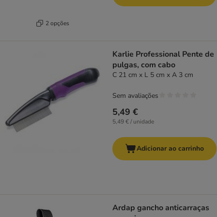
2 opções
Karlie Professional Pente de
pulgas, com cabo
C 21 cm x L 5 cm x A 3 cm
Sem avaliações
5,49 €
5,49 € / unidade
Adicionar ao carrinho
Ardap gancho anticarraças