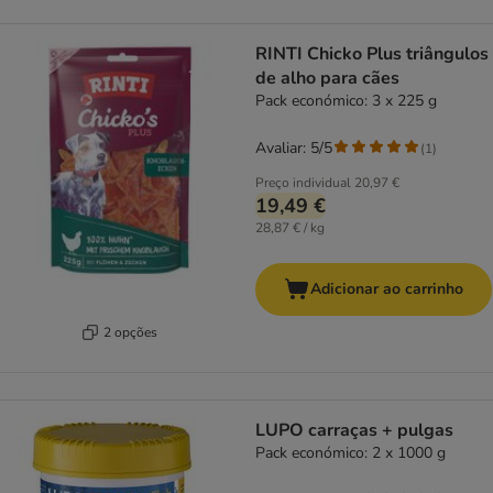
RINTI Chicko Plus triângulos
de alho para cães
Pack económico: 3 x 225 g
Avaliar: 5/5
(
1
)
Preço individual
20,97 €
19,49 €
28,87 € / kg
Adicionar ao carrinho
2 opções
LUPO carraças + pulgas
Pack económico: 2 x 1000 g