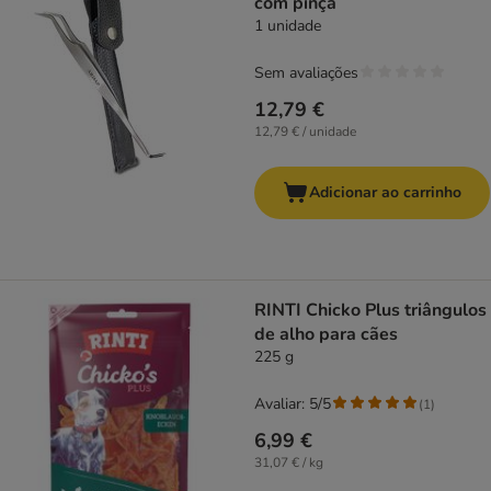
com pinça
1 unidade
Sem avaliações
12,79 €
12,79 € / unidade
Adicionar ao carrinho
RINTI Chicko Plus triângulos
de alho para cães
225 g
Avaliar: 5/5
(
1
)
6,99 €
31,07 € / kg