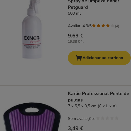
Spray de limpeza Exner
Petguard
500 ml
Avaliar: 4.3/5
(
4
)
9,69 €
19,38 € / l
Adicionar ao carrinho
Karlie Professional Pente de
pulgas
7 x 5,5 x 0,5 cm (C x L x A)
Sem avaliações
3,49 €