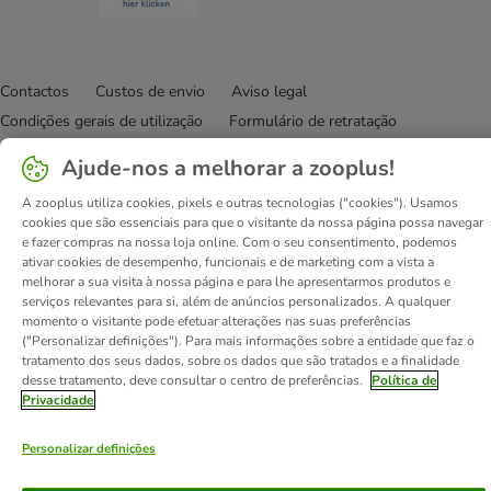
Contactos
Custos de envio
Aviso legal
Condições gerais de utilização
Formulário de retratação
Métodos de pagamento
Quem somos
DSA
Emprego
Ajude-nos a melhorar a zooplus!
Política de privacidade
Website Corporativo
A zooplus utiliza cookies, pixels e outras tecnologias ("cookies"). Usamos
Declaração de acessibilidade
cookies que são essenciais para que o visitante da nossa página possa navegar
e fazer compras na nossa loja online. Com o seu consentimento, podemos
© zooplus SE
2026
ativar cookies de desempenho, funcionais e de marketing com a vista a
melhorar a sua visita à nossa página e para lhe apresentarmos produtos e
serviços relevantes para si, além de anúncios personalizados. A qualquer
momento o visitante pode efetuar alterações nas suas preferências
("Personalizar definições"). Para mais informações sobre a entidade que faz o
tratamento dos seus dados, sobre os dados que são tratados e a finalidade
desse tratamento, deve consultar o centro de preferências.
Política de
Privacidade
Personalizar definições