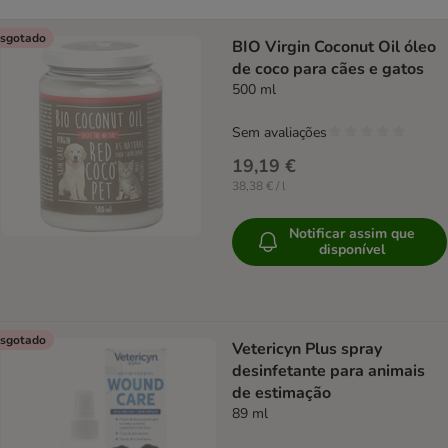
sgotado
BIO Virgin Coconut Oil óleo
de coco para cães e gatos
500 ml
Sem avaliações
19,19 €
38,38 € / l
Notificar assim que
disponível
sgotado
Vetericyn Plus spray
desinfetante para animais
de estimação
89 ml