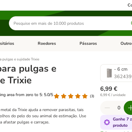
Co
Pesquisar
produtos
sitários
Roedores
Pássaros
Outro
de categoria: Dieta Vet.
Abrir menu de categoria: Antiparasitários
Abrir menu de categoria: Roed
Abrir me
a pulgas e sujidade Trixie
para pulgas e
- 6 cm
362439
e Trixie
6,99 €
ting area from zero to 5: 5.0/5
6,99 € / unidade
(
3
)
metal da Trixie ajuda a remover parasitas, tais
olhos do pelo do seu animal de estimação. Use
Ganhe 7 
 afastar pulgas e carraças.
produto