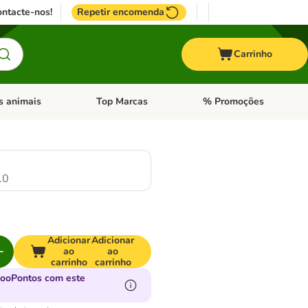
ntacte-nos!
Repetir encomenda
Carrinho
s animais
Top Marcas
% Promoções
ores
nu de categoria: Pássaros
Abrir menu de categoria: Outros animais
Abrir menu de categoria: T
.0
Adicionar
Adicionar
ao
ao
carrinho
carrinho
zooPontos com este