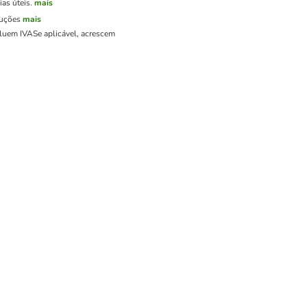
as úteis.
mais
luções
mais
cluem IVA
Se aplicável, acrescem