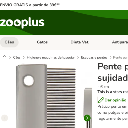
ENVIO GRÁTIS a partir de 39€**
Cães
Gatos
Dieta Vet.
Antipara
Abrir menu de categoria: Cães
Abrir menu de categoria: Gatos
Abrir menu 
Cães
Higiene e máquinas de tosquiar
Escovas e pentes
Pente par
Pente 
sujidad
- 6 cm
This is a stars ra
Dar opinião
Prático pente em 
como pulgas e pi
regularmente para