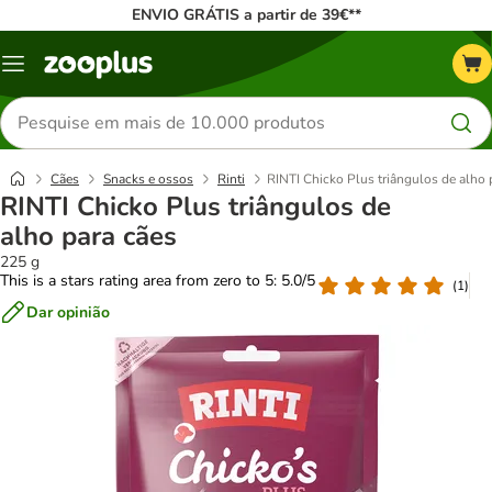
ENVIO GRÁTIS a partir de 39€**
Menu
Pesquisar
produtos
Cães
Snacks e ossos
Rinti
RINTI Chicko Plus triângulos de alho 
RINTI Chicko Plus triângulos de
alho para cães
225 g
This is a stars rating area from zero to 5: 5.0/5
(
1
)
Dar opinião