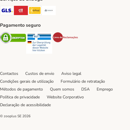
GLS Shipping Method
CTTExpress Shipping Method
InPost Shipping Method
Paack Shipping Method
Pagamento seguro
Security
Security
Security
Contactos
Custos de envio
Aviso legal
Condições gerais de utilização
Formulário de retratação
Métodos de pagamento
Quem somos
DSA
Emprego
Política de privacidade
Website Corporativo
Declaração de acessibilidade
© zooplus SE
2026