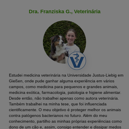
subjacantes, como:
mostram-se normais em termos de cor e de tamanho.
Anemia microcitária (hipocrómica):
Nesta forma de
Dra. Franziska G., Veterinária
Doenças inflamatórias, como poliartrite ou nefrite
anemia, os glóbulos vermelhos são mais pequenos e pálidos
Doenças infeciosas, como
FeLV
/FIV ou
FIP
do que o habitual.
Medicamentos, como metimazol e toxinas, como cebolas ou
Anemia macrocítica:
A anemia macrocítica está associada
anticongelantes
ao aumento dos glóbulos vermelhos. Na maioria dos casos,
estes têm uma cor mais intensa.
Tumores, como linfoma ou leucemia
Outros exames
Anemia não-regenerativa
Em caso de anemia, é fundamental encontrar a doença de base.
Anemia não-regenerativa significa que a medula óssea não
Portanto, o veterinário irá fazer outros exames. Estes incluem,
produz novos glóbulos vermelhos. Entre as diversas causas,
Estudei medicina veterinária na Universidade Justus-Liebig em
por exemplo, procedimentos imagiológicos, como ecografias ou
contam-se as seguintes:
Gießen, onde pude ganhar alguma experiência em vários
radiografias
.
Doenças da medula óssea
campos, como medicina para pequenos e grandes animais,
medicina exótica, farmacologia, patologia e higiene alimentar.
São vários os motivos para a danificação da medula óssea, que
Desde então, não trabalhei apenas como autora veterinária.
é responsável por fabricar novos glóbulos vermelhos.
Também trabalhei na minha tese, que foi influenciada
cientificamente. O meu objetivo é proteger melhor os animais
Incluem-se:
contra patógenos bacterianos no futuro. Além do meu
Determinados medicamentos ou toxinas
conhecimento, partilho as minhas próprias experiências como
dono de um cão e, assim, consigo entender e dissipar medos
Radiação ionizante