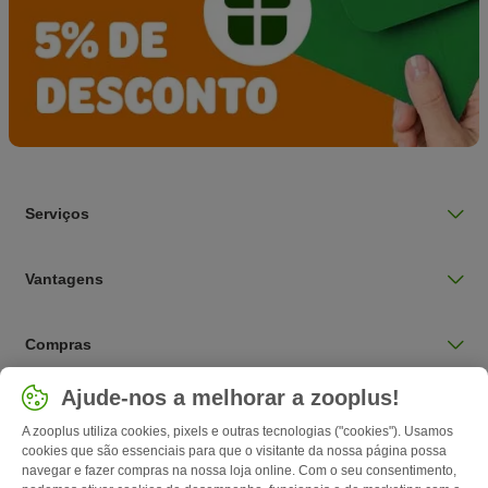
Serviços
Vantagens
Compras
Selecionar país
Ajude-nos a melhorar a zooplus!
Portugal / PT
A zooplus utiliza cookies, pixels e outras tecnologias ("cookies"). Usamos
cookies que são essenciais para que o visitante da nossa página possa
navegar e fazer compras na nossa loja online. Com o seu consentimento,
Follow zooplus