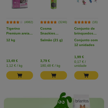
(4982)
(3246)
(16)
Tigerino
Cosma
Conjunto de
C
Premium areia
Snackies
brinquedos
p
com aroma a
snacks
com bolas e
12 kg
Salmão (21 g)
Conjunto com
1
talco
liofilizados para
ratos para
12 unidades
gatos
gato
1,99 €
0
13,49 €
3,79 €
0,17 € /
0
1,12 € / kg
180,48 € / kg
unidade
u