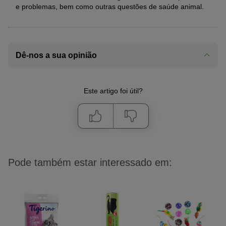
e problemas, bem como outras questões de saúde animal.
Infeções, como FeLV ou
parvovírus
Síndrome mielodisplásica
Doenças extramedulares
Dê-nos a sua opinião
Se a causa se encontrar fora do medula óssea, fala-se de
doença extramedular. Os motivos mais comuns são doenças
crónicas, como:
Este artigo foi útil?
Infeções
Doenças dos rins e do fígado
Tumores
Pode também estar interessado em: