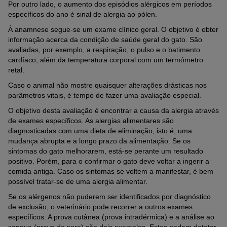
Por outro lado, o aumento dos episódios alérgicos em períodos
específicos do ano é sinal de alergia ao pólen.
À anamnese segue-se um exame clínico geral. O objetivo é obter
informação acerca da condição de saúde geral do gato. São
avaliadas, por exemplo, a respiração, o pulso e o batimento
cardíaco, além da temperatura corporal com um termómetro
retal.
Caso o animal não mostre quaisquer alterações drásticas nos
parâmetros vitais, é tempo de fazer uma avaliação especial.
O objetivo desta avaliação é encontrar a causa da alergia através
de exames específicos. As alergias alimentares são
diagnosticadas com uma dieta de eliminação, isto é, uma
mudança abrupta e a longo prazo da alimentação. Se os
sintomas do gato melhorarem, está-se perante um resultado
positivo. Porém, para o confirmar o gato deve voltar a ingerir a
comida antiga. Caso os sintomas se voltem a manifestar, é bem
possível tratar-se de uma alergia alimentar.
Se os alérgenos não puderem ser identificados por diagnóstico
de exclusão, o veterinário pode recorrer a outros exames
específicos. A prova cutânea (prova intradérmica) e a análise ao
sangue (prova de soro) são dois exemplos. Estes podem detetar