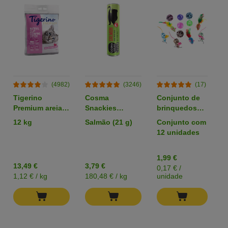
(4982)
(3246)
(17)
Tigerino
Cosma
Conjunto de
C
Premium areia
Snackies
brinquedos
p
com aroma a
snacks
com bolas e
12 kg
Salmão (21 g)
Conjunto com
1
talco
liofilizados para
ratos para
12 unidades
gatos
gato
1,99 €
0
13,49 €
3,79 €
0,17 € /
0
1,12 € / kg
180,48 € / kg
unidade
u