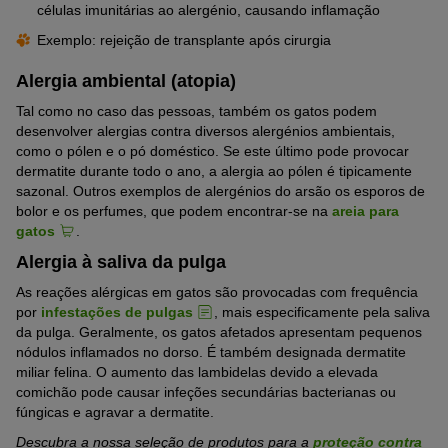
células imunitárias ao alergénio, causando inflamação
Exemplo: rejeição de transplante após cirurgia
Alergia ambiental (atopia)
Tal como no caso das pessoas, também os gatos podem
desenvolver alergias contra diversos alergénios ambientais,
como o pólen e o pó doméstico. Se este último pode provocar
dermatite durante todo o ano, a alergia ao pólen é tipicamente
sazonal. Outros exemplos de alergénios do arsão os esporos de
bolor e os perfumes, que podem encontrar-se na
areia para
gatos
.
Alergia à saliva da pulga
As reações alérgicas em gatos são provocadas com frequência
por
infestações de pulgas
, mais especificamente pela saliva
da pulga. Geralmente, os gatos afetados apresentam pequenos
nódulos inflamados no dorso. É também designada dermatite
miliar felina. O aumento das lambidelas devido a elevada
comichão pode causar infeções secundárias bacterianas ou
fúngicas e agravar a dermatite.
Descubra a nossa seleção de produtos para a
proteção contra