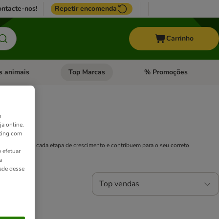
ntacte-nos!
Repetir encomenda
Carrinho
s animais
Top Marcas
% Promoções
ores
nu de categoria: Pássaros
Abrir menu de categoria: Outros animais
Abrir menu de categoria: T
o
ja online.
ting com
ecessidades de cada etapa de crescimento e contribuem para o seu correto
 efetuar
a
dade desse
Top vendas