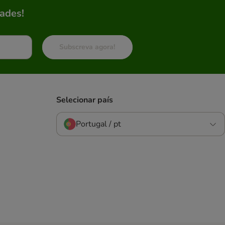
ades!
Subscreva agora!
Selecionar país
Portugal / pt