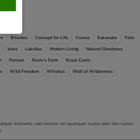
re
Briantos
Concept for Life
Cosma
Eukanuba
Felix
kooa
Lukullus
Modern Living
Natural Greatness
n
Purizon
Rosie's Farm
Royal Canin
no
Wild Freedom
Whiskas
Wolf of Wilderness
 qualquer momento, sem incorrer em quaisquer custos além dos custos
e