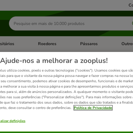
Co
Pesquisar
produtos
sitários
Roedores
Pássaros
Outro
de categoria: Dieta Vet.
Abrir menu de categoria: Antiparasitários
Abrir menu de categoria: Roed
Abrir me
Ajude-nos a melhorar a zooplus!
anin Pediatric para cão e gato
lus utiliza cookies, pixels e outras tecnologias ("cookies"). Usamos cookies que sã
iais para que o visitante da nossa página possa navegar e fazer compras na nossa lo
seu consentimento, podemos ativar cookies de desempenho, funcionais e de marke
a a melhorar a sua visita à nossa página e para lhe apresentarmos produtos e serviços
ric
é a gama de alimentos dietéticos para cachorros e gatinhos, que satisfazem as n
ntes para si, além de anúncios personalizados. A qualquer momento o visitante pode
ções nas suas preferências ("Personalizar definições"). Para mais informações sobre 
de que faz o tratamento dos seus dados, sobre os dados que são tratados e a finali
ento, deve consultar o centro de preferências.
Política de Privacidade
ados
alizar definições
ve been changed