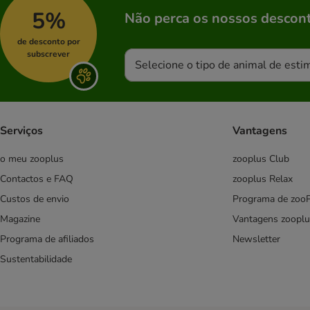
Problemas digestivos
5%
Não perca os nossos descont
Obesidade e excesso de peso
Alergias e intolerâncias
de desconto por
subscrever
Problemas hepáticos
Selecione o tipo de animal de esti
Problemas de articulações
Diabetes
Problemas dentários
Recuperação
Serviços
Vantagens
Stress
o meu zooplus
zooplus Club
Hypoallergenic
Anallergenic
Contactos e FAQ
zooplus Relax
Fibre Response
Custos de envio
Programa de zoo
Sensitivity Control
Magazine
Vantagens zooplu
Mobility
Programa de afiliados
Newsletter
Satiety
Sustentabilidade
Diabetic
Gastro Intestinal
Urinary