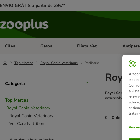
ENVIO GRÁTIS a partir de 39€**
Cães
Gatos
Dieta Vet.
Antipara
Abrir menu de categoria: Cães
Abrir menu de categoria: Gatos
Abrir menu 
Top Marcas
Royal Canin Veterinary
Pediatric
Royal C
A zoop
essenc
Categoria
Com o 
a vist
Royal Canin Pediat
releva
desenvolvimento.
Top Marcas
altera
Royal Canin Veterinary
entida
tratam
Royal Canin Veterinary
0 - 0 de 0 result
Vet Care Nutrition
Person
product items ha
Alergias e intolerâncias