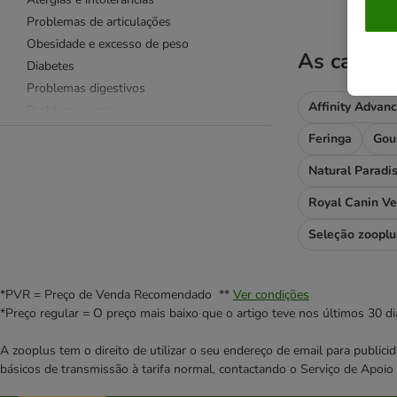
Problemas de articulações
Obesidade e excesso de peso
As catego
Diabetes
Problemas digestivos
Affinity Advan
Problemas renais
Problemas urinários
Feringa
Gou
Problemas hepáticos
Natural Paradi
Problemas cardíacos
Problemas dentários
Royal Canin Ve
Problemas de pele
Seleção zooplu
Recuperação
Stress
*PVR = Preço de Venda Recomendado **
Ver condições
Royal Canin Veterinary
*Preço regular = O preço mais baixo que o artigo teve nos últimos 30 di
A zooplus tem o direito de utilizar o seu endereço de email para publi
Problemas renais
básicos de transmissão à tarifa normal, contactando o Serviço de Apoi
Problemas urinários