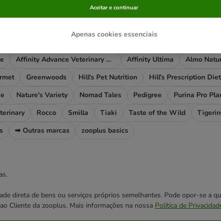
Aceitar e continuar
rias mais visitadas
Apenas cookies essenciais
ce
Affinity Advance Veterinary Diets
Affinity Ultima
Almo Natu
rmet
Greenwoods
Hill's Pet Nutrition
Hill's Prescription Diet
se
Nature's Variety
Nomad Tales
Pedigree
Purina Pro Pla
terinary
Rocco
Smilla
Tiaki
Taste of the Wild
Tigeri
s
➡ Outras marcas
zooplus basics
as.
cidade direta de bens ou serviços próprios semelhantes. Pode opor-se a
o ao Cliente da zooplus. Mais informações na nossa
Política de Privacidad