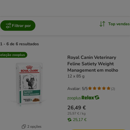
Top vendas
Filtrar por
1 - 6 de 6 resultados
product items have been changed
eleção zooplus
Royal Canin Veterinary
Feline Satiety Weight
Management em molho
12 x 85 g
Avaliar: 5/5
(
2
)
26,49 €
25,97 € / kg
25,17 €
2 opções