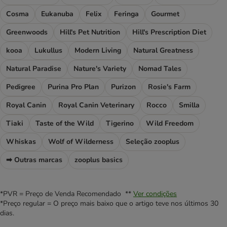
Cosma
Eukanuba
Felix
Feringa
Gourmet
Greenwoods
Hill's Pet Nutrition
Hill's Prescription Diet
kooa
Lukullus
Modern Living
Natural Greatness
Natural Paradise
Nature's Variety
Nomad Tales
Pedigree
Purina Pro Plan
Purizon
Rosie's Farm
Royal Canin
Royal Canin Veterinary
Rocco
Smilla
Tiaki
Taste of the Wild
Tigerino
Wild Freedom
Whiskas
Wolf of Wilderness
Seleção zooplus
➡ Outras marcas
zooplus basics
*PVR = Preço de Venda Recomendado **
Ver condições
*Preço regular = O preço mais baixo que o artigo teve nos últimos 30
dias.