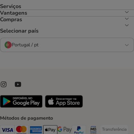
Serviços
Vantagens
Compras
Selecionar país
Portugal / pt
Métodos de pagamento
Transferência
Transferência P
Visa Payment Method
Mastercard Payment Method
American Express Payment Method
Apple Pay Payment Method
Google Pay Payment Method
PayPal Payment Method
Multibanco Payment Met