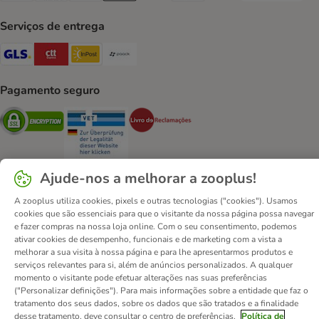
Serviços de entrega
GLS Shipping Method
CTTExpress Shipping Method
InPost Shipping Method
Paack Shipping Method
Pagamento seguro
Security
Security
Security
Ajude-nos a melhorar a zooplus!
A zooplus utiliza cookies, pixels e outras tecnologias ("cookies"). Usamos
Contactos
Custos de envio
Aviso legal
cookies que são essenciais para que o visitante da nossa página possa navegar
e fazer compras na nossa loja online. Com o seu consentimento, podemos
Condições gerais de utilização
Formulário de retratação
ativar cookies de desempenho, funcionais e de marketing com a vista a
Métodos de pagamento
Quem somos
DSA
Emprego
melhorar a sua visita à nossa página e para lhe apresentarmos produtos e
serviços relevantes para si, além de anúncios personalizados. A qualquer
Política de privacidade
Website Corporativo
momento o visitante pode efetuar alterações nas suas preferências
Declaração de acessibilidade
("Personalizar definições"). Para mais informações sobre a entidade que faz o
tratamento dos seus dados, sobre os dados que são tratados e a finalidade
© zooplus SE
2026
desse tratamento, deve consultar o centro de preferências.
Política de