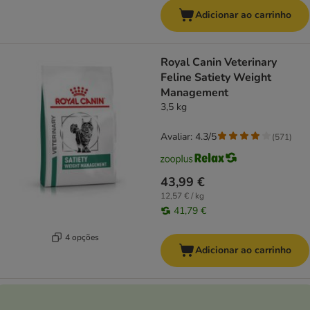
Adicionar ao carrinho
Royal Canin Veterinary
Feline Satiety Weight
Management
3,5 kg
Avaliar: 4.3/5
(
571
)
43,99 €
12,57 € / kg
41,79 €
4 opções
Adicionar ao carrinho