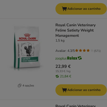
Adicionar ao carrinho
Royal Canin Veterinary
Feline Satiety Weight
Management
1,5 kg
Avaliar: 4.3/5
(
571
)
22,99 €
15,33 € / kg
21,84 €
4 opções
Adicionar ao carrinho
Royal Canin Veterinary