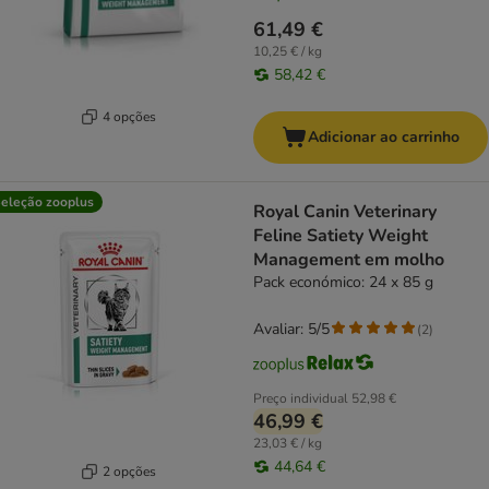
61,49 €
10,25 € / kg
58,42 €
4 opções
Adicionar ao carrinho
eleção zooplus
Royal Canin Veterinary
Feline Satiety Weight
Management em molho
Pack económico: 24 x 85 g
Avaliar: 5/5
(
2
)
Preço individual
52,98 €
46,99 €
23,03 € / kg
44,64 €
2 opções