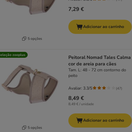
7,29 €
Adicionar ao carrinho
5 opções
eleção zooplus
Peitoral Nomad Tales Calma
cor de areia para cães
Tam. L: 48 - 72 cm contorno do
peito
Avaliar: 3.3/5
(
47
)
8,49 €
8,49 € / unidade
Adicionar ao carrinho
5 opções