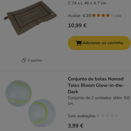
C 74 x L 46 x A 7 cm
Avaliar: 4.3/5
(
43
)
10,99 €
Adicionar ao carrinho
2 opções
Conjunto de bolas Nomad
Tales Bloom Glow-in-the-
Dark
Conjunto de 2 unidades: diâm. 6,6
cm
Sem avaliações
3,99 €