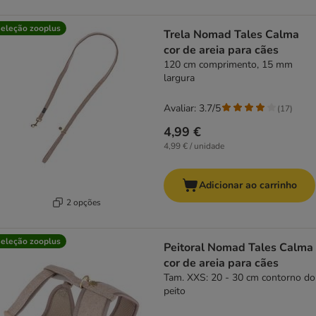
eleção zooplus
Trela Nomad Tales Calma
cor de areia para cães
120 cm comprimento, 15 mm
largura
Avaliar: 3.7/5
(
17
)
4,99 €
4,99 € / unidade
Adicionar ao carrinho
2 opções
eleção zooplus
Peitoral Nomad Tales Calma
cor de areia para cães
Tam. XXS: 20 - 30 cm contorno do
peito