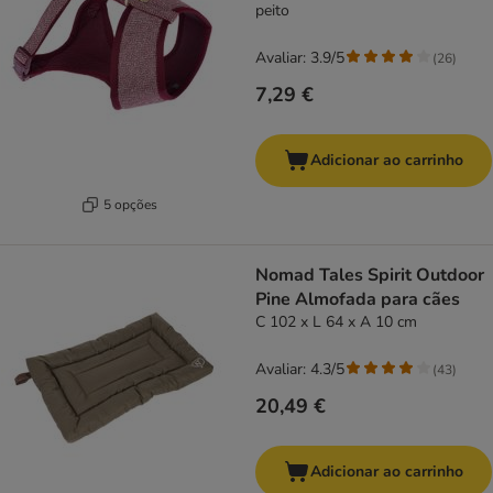
peito
Avaliar: 3.9/5
(
26
)
7,29 €
Adicionar ao carrinho
5 opções
Nomad Tales Spirit Outdoor
Pine Almofada para cães
C 102 x L 64 x A 10 cm
Avaliar: 4.3/5
(
43
)
20,49 €
Adicionar ao carrinho