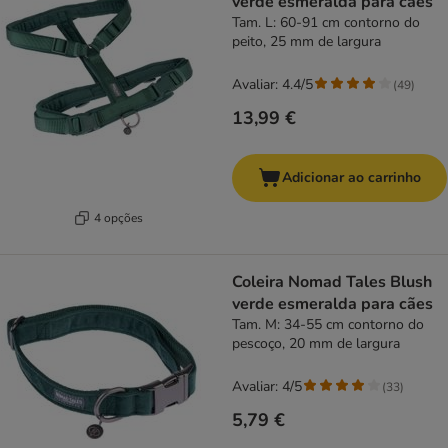
verde esmeralda para cães
Tam. L: 60-91 cm contorno do
peito, 25 mm de largura
Avaliar: 4.4/5
(
49
)
13,99 €
Adicionar ao carrinho
4 opções
Coleira Nomad Tales Blush
verde esmeralda para cães
Tam. M: 34-55 cm contorno do
pescoço, 20 mm de largura
Avaliar: 4/5
(
33
)
5,79 €