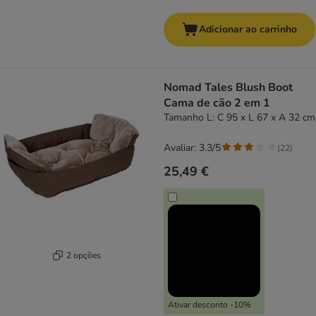
Adicionar ao carrinho
Nomad Tales Blush Boot
Cama de cão 2 em 1
Tamanho L: C 95 x L 67 x A 32 cm
Avaliar: 3.3/5
(
22
)
25,49 €
2 opções
Ativar desconto -10%