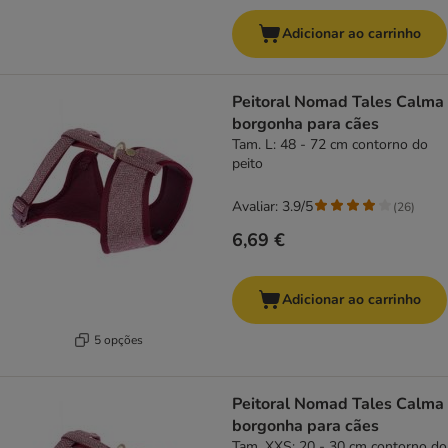
Adicionar ao carrinho
Peitoral Nomad Tales Calma
borgonha para cães
Tam. L: 48 - 72 cm contorno do
peito
Avaliar: 3.9/5
(
26
)
6,69 €
Adicionar ao carrinho
5 opções
Peitoral Nomad Tales Calma
borgonha para cães
Tam. XXS: 20 - 30 cm contorno do