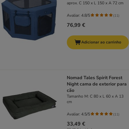
aprox. C 150 x L 150 x A 72 cm
Avaliar: 4.8/5
(
11
)
76,99 €
Adicionar ao carrinho
Nomad Tales Spirit Forest
Night cama de exterior para
cão
Tamanho M: C 80 x L 60 x A 13
cm
Avaliar: 4.5/5
(
11
)
33,49 €