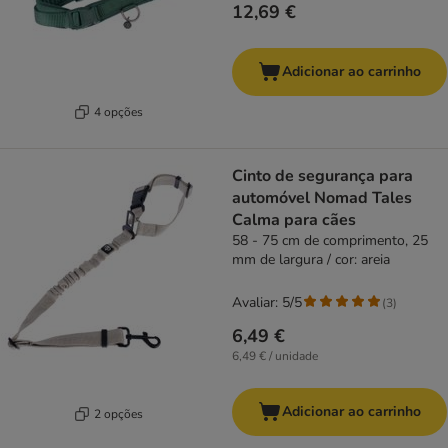
12,69 €
Adicionar ao carrinho
4 opções
Cinto de segurança para
automóvel Nomad Tales
Calma para cães
58 - 75 cm de comprimento, 25
mm de largura / cor: areia
Avaliar: 5/5
(
3
)
6,49 €
6,49 € / unidade
Adicionar ao carrinho
2 opções