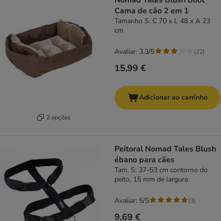
Nomad Tales Blush Boot
Cama de cão 2 em 1
Tamanho S: C 70 x L 48 x A 23
cm
Avaliar: 3.3/5
(
22
)
15,99 €
Adicionar ao carrinho
2 opções
Peitoral Nomad Tales Blush
ébano para cães
Tam. S: 37-53 cm contorno do
peito, 15 mm de largura
Avaliar: 5/5
(
3
)
9,69 €