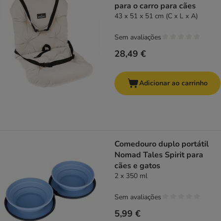
para o carro para cães
43 x 51 x 51 cm (C x L x A)
Sem avaliações
28,49 €
Adicionar ao carrinho
Comedouro duplo portátil
Nomad Tales Spirit para
cães e gatos
2 x 350 ml
Sem avaliações
5,99 €