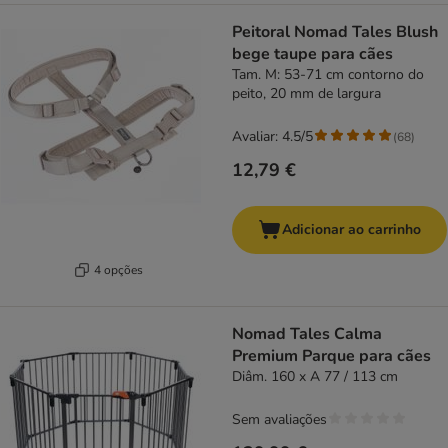
Peitoral Nomad Tales Blush
bege taupe para cães
Tam. M: 53-71 cm contorno do
peito, 20 mm de largura
Avaliar: 4.5/5
(
68
)
12,79 €
Adicionar ao carrinho
4 opções
Nomad Tales Calma
Premium Parque para cães
Diâm. 160 x A 77 / 113 cm
Sem avaliações