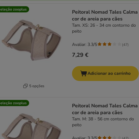
eleção zooplus
Peitoral Nomad Tales Calma
cor de areia para cães
Tam. XS: 26 - 34 cm contorno do
peito
Avaliar: 3.3/5
(
47
)
7,29 €
Adicionar ao carrinho
5 opções
eleção zooplus
Peitoral Nomad Tales Calma
cor de areia para cães
Tam. M: 38 - 56 cm contorno do
peito
Avaliar: 3.3/5
(
47
)