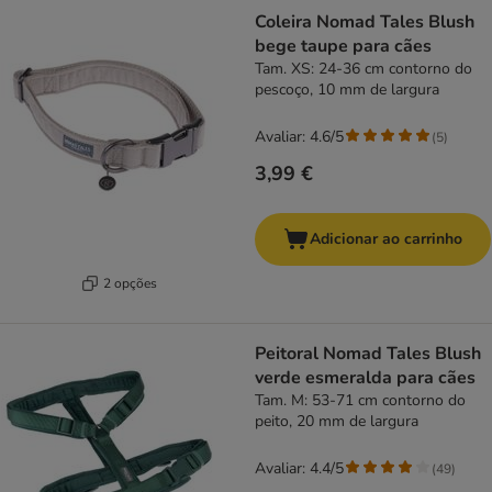
Coleira Nomad Tales Blush
bege taupe para cães
Tam. XS: 24-36 cm contorno do
pescoço, 10 mm de largura
Avaliar: 4.6/5
(
5
)
3,99 €
Adicionar ao carrinho
2 opções
Peitoral Nomad Tales Blush
verde esmeralda para cães
Tam. M: 53-71 cm contorno do
peito, 20 mm de largura
Avaliar: 4.4/5
(
49
)