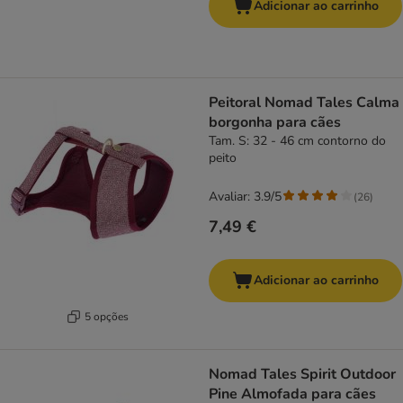
Adicionar ao carrinho
Peitoral Nomad Tales Calma
borgonha para cães
Tam. S: 32 - 46 cm contorno do
peito
Avaliar: 3.9/5
(
26
)
7,49 €
Adicionar ao carrinho
5 opções
Nomad Tales Spirit Outdoor
Pine Almofada para cães