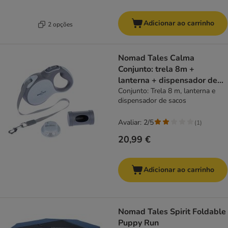
Adicionar ao carrinho
2 opções
Nomad Tales Calma
Conjunto: trela 8m +
lanterna + dispensador de
sacos
Conjunto: Trela 8 m, lanterna e
dispensador de sacos
Avaliar: 2/5
(
1
)
20,99 €
Adicionar ao carrinho
Nomad Tales Spirit Foldable
Puppy Run