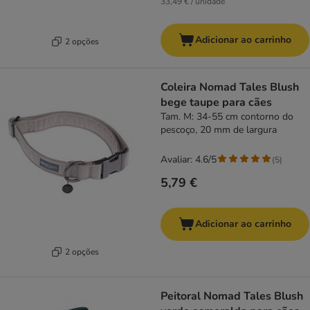
33,49 € / unidade
Adicionar ao carrinho
2 opções
Coleira Nomad Tales Blush
bege taupe para cães
Tam. M: 34-55 cm contorno do
pescoço, 20 mm de largura
Avaliar: 4.6/5
(
5
)
5,79 €
Adicionar ao carrinho
2 opções
Peitoral Nomad Tales Blush