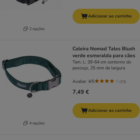
Adicionar ao carrinho
2 opções
Coleira Nomad Tales Blush
verde esmeralda para cães
Tam. L: 39-64 cm contorno do
pescoço, 25 mm de largura
Avaliar: 4/5
(
33
)
7,49 €
Adicionar ao carrinho
4 opções