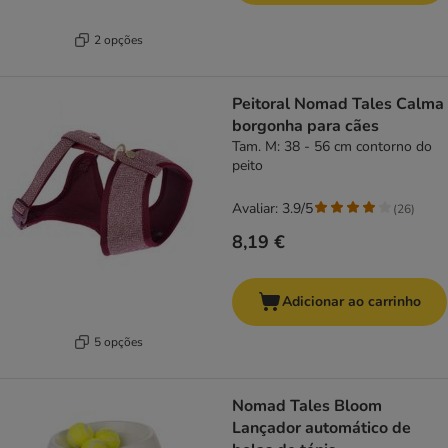
2 opções
Peitoral Nomad Tales Calma
borgonha para cães
Tam. M: 38 - 56 cm contorno do
peito
Avaliar: 3.9/5
(
26
)
8,19 €
Adicionar ao carrinho
5 opções
Nomad Tales Bloom
Lançador automático de