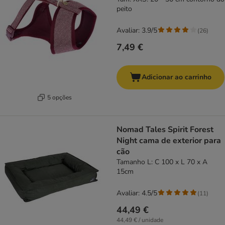
peito
Avaliar: 3.9/5
(
26
)
7,49 €
Adicionar ao carrinho
5 opções
Nomad Tales Spirit Forest
Night cama de exterior para
cão
Tamanho L: C 100 x L 70 x A
15cm
Avaliar: 4.5/5
(
11
)
44,49 €
44,49 € / unidade