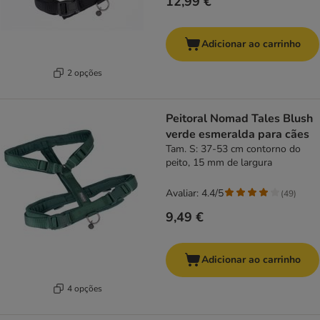
12,99 €
Adicionar ao carrinho
2 opções
Peitoral Nomad Tales Blush
verde esmeralda para cães
Tam. S: 37-53 cm contorno do
peito, 15 mm de largura
Avaliar: 4.4/5
(
49
)
9,49 €
Adicionar ao carrinho
4 opções