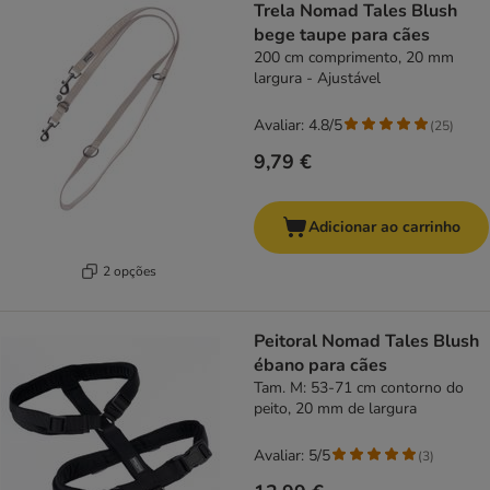
Trela Nomad Tales Blush
bege taupe para cães
200 cm comprimento, 20 mm
largura - Ajustável
Avaliar: 4.8/5
(
25
)
9,79 €
Adicionar ao carrinho
2 opções
Peitoral Nomad Tales Blush
ébano para cães
Tam. M: 53-71 cm contorno do
peito, 20 mm de largura
Avaliar: 5/5
(
3
)