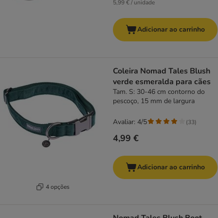
5,99 € / unidade
Adicionar ao carrinho
Coleira Nomad Tales Blush
verde esmeralda para cães
Tam. S: 30-46 cm contorno do
pescoço, 15 mm de largura
Avaliar: 4/5
(
33
)
4,99 €
Adicionar ao carrinho
4 opções