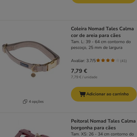
Coleira Nomad Tales Calma
cor de areia para cães
Tam. L: 39 - 64 cm contorno do
pescoço, 25 mm de largura
Avaliar: 3.7/5
(
41
)
7,79 €
7,79 € / unidade
Adicionar ao carrinho
4 opções
Peitoral Nomad Tales Calma
borgonha para cães
Tam. XS: 26 - 34 cm contorno do