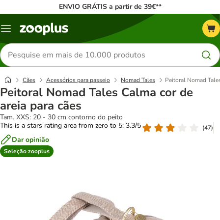
ENVIO GRÁTIS a partir de 39€**
Menu
Pesquisar
produtos
Cães
Acessórios para passeio
Nomad Tales
Peitoral Nomad Tales
Peitoral Nomad Tales Calma cor de
areia para cães
Tam. XXS: 20 - 30 cm contorno do peito
This is a stars rating area from zero to 5: 3.3/5
(
47
)
Dar opinião
Seleção zooplus