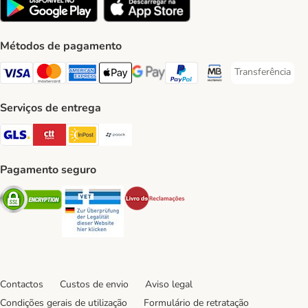
Métodos de pagamento
Transferência
Transferência P
Visa Payment Method
Mastercard Payment Method
American Express Payment Method
Apple Pay Payment Method
Google Pay Payment Method
PayPal Payment Method
Multibanco Payment Met
Serviços de entrega
GLS Shipping Method
CTTExpress Shipping Method
InPost Shipping Method
Paack Shipping Method
Pagamento seguro
Security
Security
Security
Contactos
Custos de envio
Aviso legal
Condições gerais de utilização
Formulário de retratação