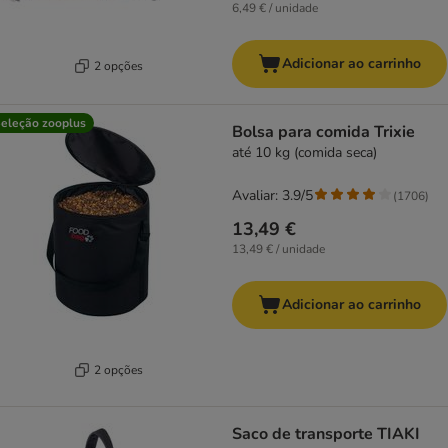
6,49 € / unidade
Adicionar ao carrinho
2 opções
eleção zooplus
Bolsa para comida Trixie
até 10 kg (comida seca)
Avaliar: 3.9/5
(
1706
)
13,49 €
13,49 € / unidade
Adicionar ao carrinho
2 opções
Saco de transporte TIAKI