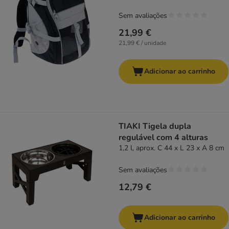
Sem avaliações
21,99 €
21,99 € / unidade
Adicionar ao carrinho
TIAKI Tigela dupla
regulável com 4 alturas
1,2 l, aprox. C 44 x L 23 x A 8 cm
Sem avaliações
12,79 €
Adicionar ao carrinho