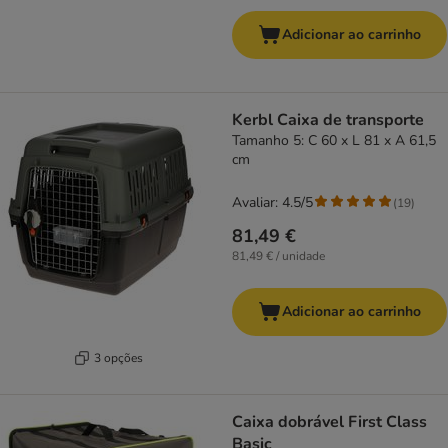
Adicionar ao carrinho
Kerbl Caixa de transporte
Tamanho 5: C 60 x L 81 x A 61,5
cm
Avaliar: 4.5/5
(
19
)
81,49 €
81,49 € / unidade
Adicionar ao carrinho
3 opções
Caixa dobrável First Class
Basic