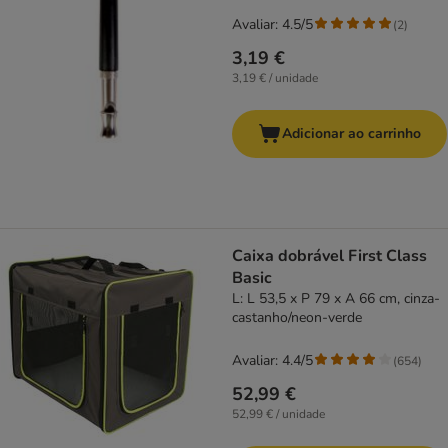
Avaliar: 4.5/5
(
2
)
3,19 €
3,19 € / unidade
Adicionar ao carrinho
Caixa dobrável First Class
Basic
L: L 53,5 x P 79 x A 66 cm, cinza-
castanho/neon-verde
Avaliar: 4.4/5
(
654
)
52,99 €
52,99 € / unidade