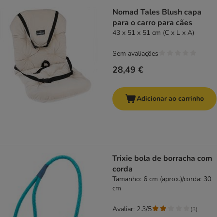
Nomad Tales Blush capa
para o carro para cães
43 x 51 x 51 cm (C x L x A)
Sem avaliações
28,49 €
Adicionar ao carrinho
Trixie bola de borracha com
corda
Tamanho: 6 cm (aprox.)/corda: 30
cm
Avaliar: 2.3/5
(
3
)