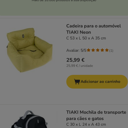
Cadeira para o automóvel
TIAKI Neon
C 53 x L 50 x A 35 cm
Avaliar: 5/5
(
1
)
25,99 €
25,99 € / unidade
Adicionar ao carrinho
TIAKI Mochila de transporte
para cães e gatos
C 30 x L 24 x A 43 cm