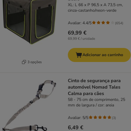
XL: L 66 x P 96,5 x A 73,5 cm,
cinza-castanho/neon-verde
Avaliar: 4.4/5
(
654
)
69,99 €
69,99 € / unidade
Adicionar ao carrinho
3 opções
Cinto de segurança para
automóvel Nomad Tales
Calma para cães
58 - 75 cm de comprimento, 25
mm de largura / cor: areia
Avaliar: 5/5
(
3
)
6,49 €