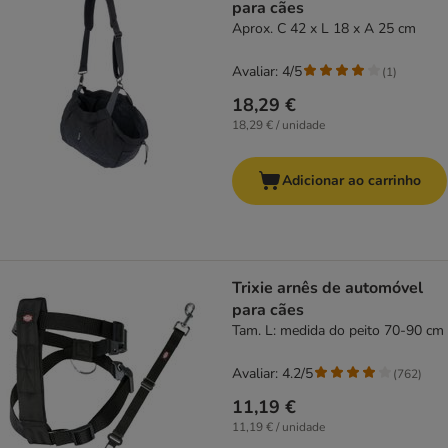
para cães
Aprox. C 42 x L 18 x A 25 cm
Avaliar: 4/5
(
1
)
18,29 €
18,29 € / unidade
Adicionar ao carrinho
Trixie arnês de automóvel
para cães
Tam. L: medida do peito 70-90 cm
Avaliar: 4.2/5
(
762
)
11,19 €
11,19 € / unidade