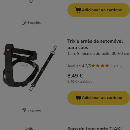
Adicionar ao carrinho
3 opções
Trixie arnês de automóvel
para cães
Tam. S: medida do peito 30-60 cm
Avaliar: 4.2/5
(
762
)
8,49 €
8,49 € / unidade
Adicionar ao carrinho
3 opções
Saco de transporte TIAKI