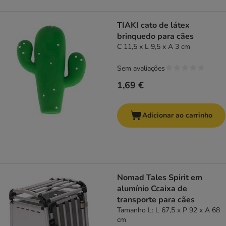
TIAKI cato de látex
brinquedo para cães
C 11,5 x L 9,5 x A 3 cm
Sem avaliações
1,69 €
Adicionar ao carrinho
Nomad Tales Spirit em
alumínio Ccaixa de
transporte para cães
Tamanho L: L 67,5 x P 92 x A 68
cm