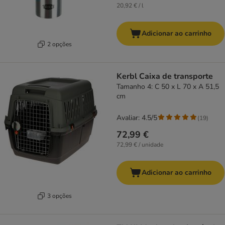
20,92 € / l
Adicionar ao carrinho
2 opções
Kerbl Caixa de transporte
Tamanho 4: C 50 x L 70 x A 51,5
cm
Avaliar: 4.5/5
(
19
)
72,99 €
72,99 € / unidade
Adicionar ao carrinho
3 opções