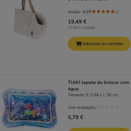
Avaliar: 4.5/5
(
2
)
19,49 €
19,49 € / unidade
Adicionar ao carrinho
TIAKI tapete de brincar com
água
Tamanho S: C 66 x L 50 cm
Sem avaliações
5,79 €