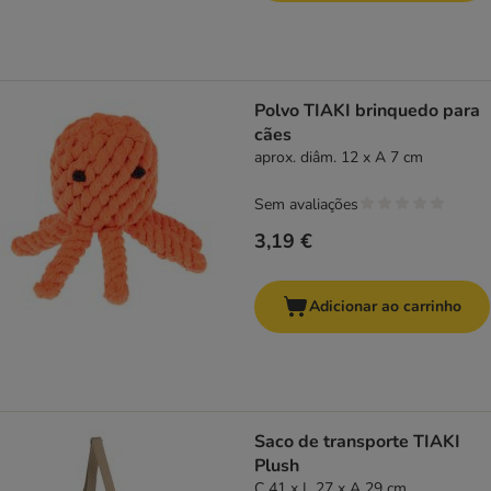
Polvo TIAKI brinquedo para
cães
aprox. diâm. 12 x A 7 cm
Sem avaliações
3,19 €
Adicionar ao carrinho
Saco de transporte TIAKI
Plush
C 41 x L 27 x A 29 cm