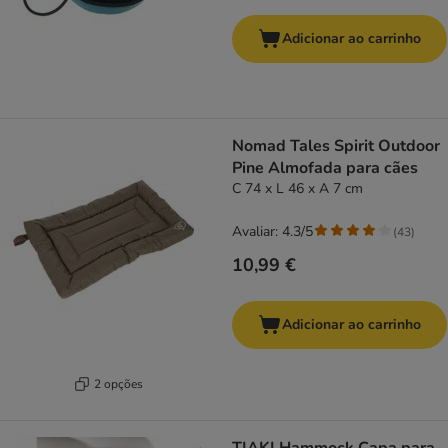
Adicionar ao carrinho
Nomad Tales Spirit Outdoor
Pine Almofada para cães
C 74 x L 46 x A 7 cm
Avaliar: 4.3/5
(
43
)
10,99 €
Adicionar ao carrinho
2 opções