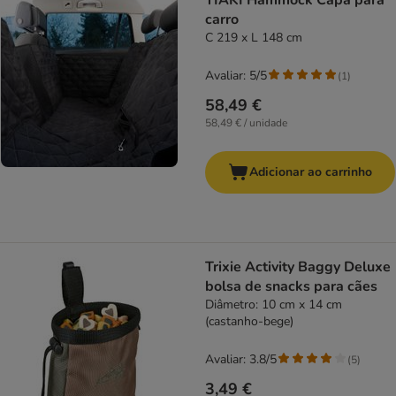
TIAKI Hammock Capa para
carro
C 219 x L 148 cm
Avaliar: 5/5
(
1
)
58,49 €
58,49 € / unidade
Adicionar ao carrinho
Trixie Activity Baggy Deluxe
bolsa de snacks para cães
Diâmetro: 10 cm x 14 cm
(castanho-bege)
Avaliar: 3.8/5
(
5
)
3,49 €