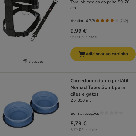
Tam. M: medida do peito 50-70
cm
Avaliar: 4.2/5
(
762
)
9,99 €
9,99 € / unidade
Adicionar ao carrinho
3 opções
Comedouro duplo portátil
Nomad Tales Spirit para
cães e gatos
2 x 350 ml
Sem avaliações
5,79 €
5,79 € / unidade