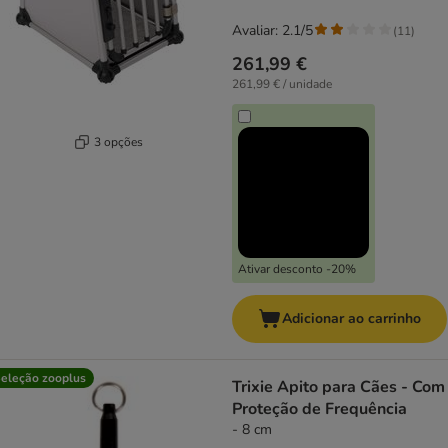
Avaliar: 2.1/5
(
11
)
261,99 €
261,99 € / unidade
3 opções
Ativar desconto -20%
Adicionar ao carrinho
eleção zooplus
Trixie Apito para Cães - Com
Proteção de Frequência
- 8 cm