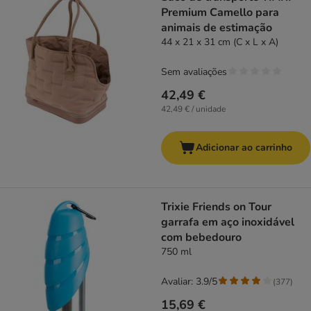
Premium Camello para
animais de estimação
44 x 21 x 31 cm (C x L x A)
Sem avaliações
42,49 €
42,49 € / unidade
Adicionar ao carrinho
Trixie Friends on Tour
garrafa em aço inoxidável
com bebedouro
750 ml
Avaliar: 3.9/5
(
377
)
15,69 €