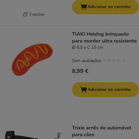
Adicionar ao carrinho
3 opções
TIAKI Hotdog brinquedo
para morder ultra resistente
Ø 6,5 x C 15 cm
Sem avaliações
8,99 €
Adicionar ao carrinho
Trixie arnês de automóvel
para cães