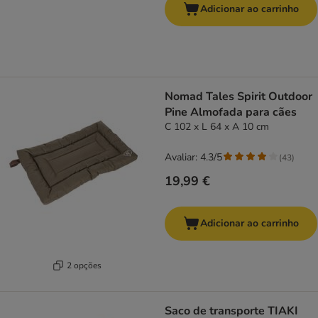
Adicionar ao carrinho
Nomad Tales Spirit Outdoor
Pine Almofada para cães
C 102 x L 64 x A 10 cm
Avaliar: 4.3/5
(
43
)
19,99 €
Adicionar ao carrinho
2 opções
Saco de transporte TIAKI