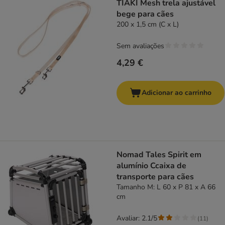
TIAKI Mesh trela ajustável
bege para cães
200 x 1,5 cm (C x L)
Sem avaliações
4,29 €
Adicionar ao carrinho
Nomad Tales Spirit em
alumínio Ccaixa de
transporte para cães
Tamanho M: L 60 x P 81 x A 66
cm
Avaliar: 2.1/5
(
11
)