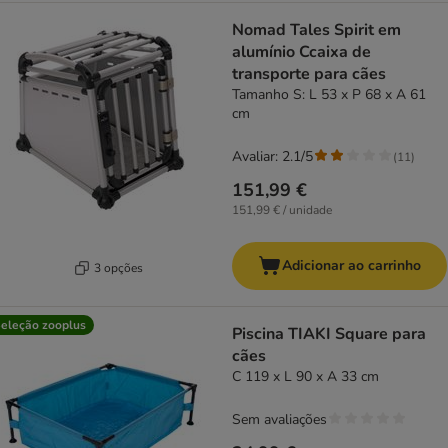
Nomad Tales Spirit em
alumínio Ccaixa de
transporte para cães
Tamanho S: L 53 x P 68 x A 61
cm
Avaliar: 2.1/5
(
11
)
151,99 €
151,99 € / unidade
Adicionar ao carrinho
3 opções
eleção zooplus
Piscina TIAKI Square para
cães
C 119 x L 90 x A 33 cm
Sem avaliações