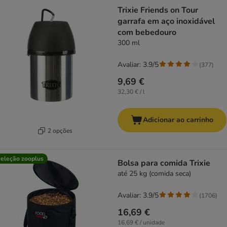
Trixie Friends on Tour
garrafa em aço inoxidável
com bebedouro
300 ml
Avaliar: 3.9/5
(
377
)
9,69 €
32,30 € / l
Adicionar ao carrinho
2 opções
eleção zooplus
Bolsa para comida Trixie
até 25 kg (comida seca)
Avaliar: 3.9/5
(
1706
)
16,69 €
16,69 € / unidade