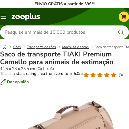
ENVIO GRÁTIS a partir de 39€**
Menu
Pesquisar
produtos
Cães
Transporte de cães
Mochilas e sacos
Saco de transporte TI
Saco de transporte TIAKI Premium
Camello para animais de estimação
44,5 x 28 x 25,5 cm (Cx L x A)
This is a stars rating area from zero to 5: 5.0/5
(
3
)
Dar opinião