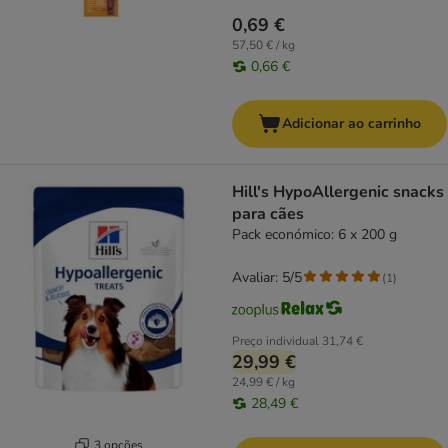
0,69 €
57,50 € / kg
0,66 €
Adicionar ao carrinho
Hill's HypoAllergenic snacks
para cães
Pack económico: 6 x 200 g
Avaliar: 5/5
(
1
)
Preço individual
31,74 €
29,99 €
24,99 € / kg
28,49 €
3 opções