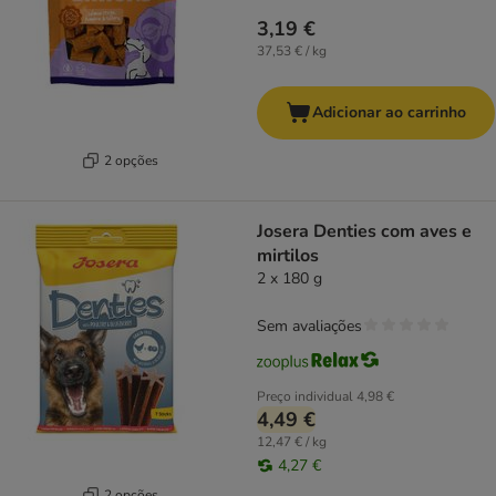
3,19 €
37,53 € / kg
Adicionar ao carrinho
2 opções
Josera Denties com aves e
mirtilos
2 x 180 g
Sem avaliações
Preço individual
4,98 €
4,49 €
12,47 € / kg
4,27 €
2 opções