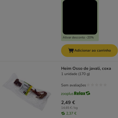
Ativar desconto -20%
Adicionar ao carrinho
Heim Osso de javali, coxa
1 unidade (170 g)
Sem avaliações
2,49 €
14,65 € / kg
2,37 €