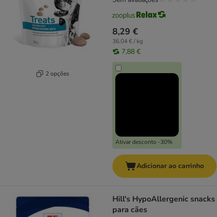
8,29 €
36,04 € / kg
7,88 €
2 opções
Ativar desconto -30%
Adicionar ao carrinho
Hill's HypoAllergenic snacks
para cães