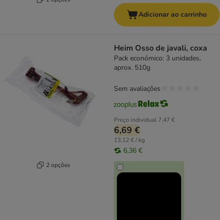
Adicionar ao carrinho
Heim Osso de javali, coxa
Pack económico: 3 unidades,
aprox. 510g
Sem avaliações
Preço individual
7,47 €
6,69 €
13,12 € / kg
6,36 €
2 opções