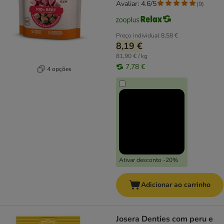
Avaliar: 4.6/5
(
9
)
Preço individual
8,58 €
8,19 €
81,90 € / kg
7,78 €
4 opções
Ativar desconto -20%
Adicionar ao carrinho
Josera Denties com peru e