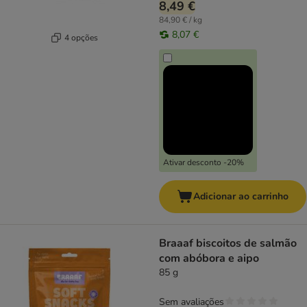
8,49 €
84,90 € / kg
8,07 €
4 opções
Ativar desconto -20%
Adicionar ao carrinho
Braaaf biscoitos de salmão
com abóbora e aipo
85 g
Sem avaliações