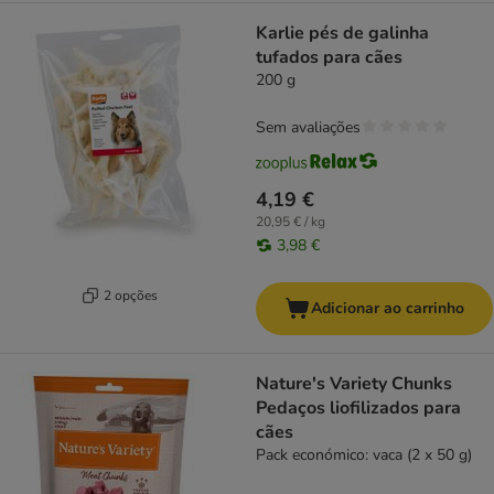
Karlie pés de galinha
tufados para cães
200 g
Sem avaliações
4,19 €
20,95 € / kg
3,98 €
2 opções
Adicionar ao carrinho
Nature's Variety Chunks
Pedaços liofilizados para
cães
Pack económico: vaca (2 x 50 g)