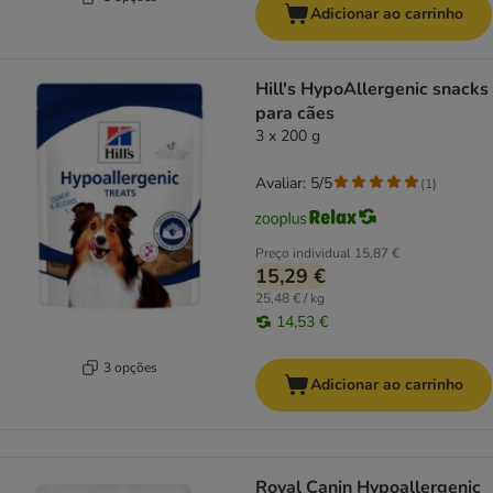
Adicionar ao carrinho
Hill's HypoAllergenic snacks
para cães
3 x 200 g
Avaliar: 5/5
(
1
)
Preço individual
15,87 €
15,29 €
25,48 € / kg
14,53 €
3 opções
Adicionar ao carrinho
Royal Canin Hypoallergenic