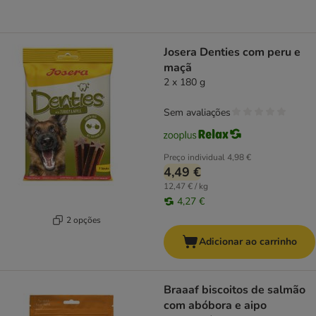
Josera Denties com peru e
maçã
2 x 180 g
Sem avaliações
Preço individual
4,98 €
4,49 €
12,47 € / kg
4,27 €
2 opções
Adicionar ao carrinho
Braaaf biscoitos de salmão
com abóbora e aipo