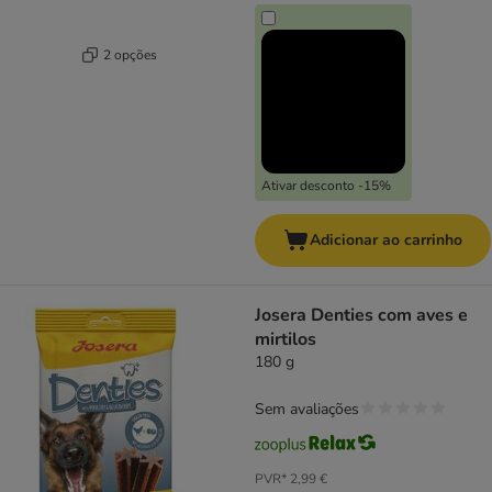
2 opções
Ativar desconto -15%
Adicionar ao carrinho
Josera Denties com aves e
mirtilos
180 g
Sem avaliações
PVR*
2,99 €