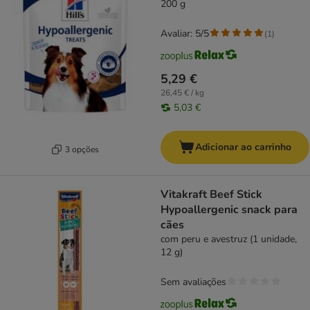
200 g
Avaliar: 5/5
(
1
)
5,29 €
26,45 € / kg
5,03 €
Adicionar ao carrinho
3 opções
Vitakraft Beef Stick
Hypoallergenic snack para
cães
com peru e avestruz (1 unidade,
12 g)
Sem avaliações