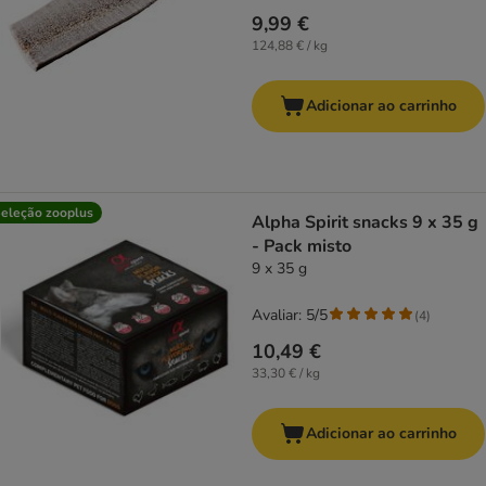
9,99 €
124,88 € / kg
Adicionar ao carrinho
eleção zooplus
Alpha Spirit snacks 9 x 35 g
- Pack misto
9 x 35 g
Avaliar: 5/5
(
4
)
10,49 €
33,30 € / kg
Adicionar ao carrinho