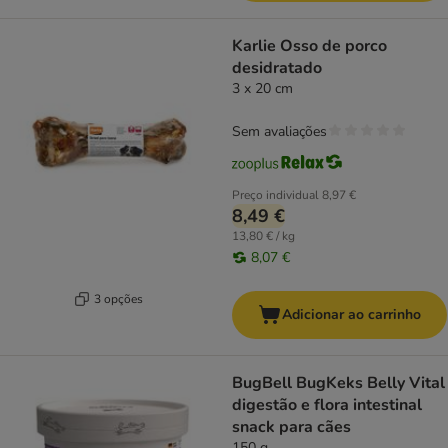
Karlie Osso de porco
desidratado
3 x 20 cm
Sem avaliações
Preço individual
8,97 €
8,49 €
13,80 € / kg
8,07 €
3 opções
Adicionar ao carrinho
BugBell BugKeks Belly Vital
digestão e flora intestinal
snack para cães
150 g