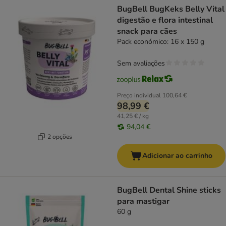
BugBell BugKeks Belly Vital
digestão e flora intestinal
snack para cães
Pack económico: 16 x 150 g
Sem avaliações
Preço individual
100,64 €
98,99 €
41,25 € / kg
94,04 €
2 opções
Adicionar ao carrinho
BugBell Dental Shine sticks
para mastigar
60 g