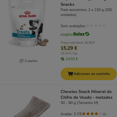
Snacks
Pack económico: 2 x 230 g (300
unidades)
Sem avaliações
Preço individual
16,58 €
15,29 €
33,24 € / kg
14,53 €
2 opções
Adicionar ao carrinho
Chewies Snack Mineral de
Chifre de Veado - metades
50 - 80 g (Tamanho M)
Avaliar: 3.7/5
(
6
)