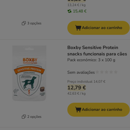
13,24 € / kg
15,48 €
3 opções
Adicionar ao carrinho
Boxby Sensitive Protein
snacks funcionais para cães
Pack económico: 3 x 100 g
Sem avaliações
Preço individual
14,07 €
12,79 €
42,63 € / kg
Adicionar ao carrinho
2 opções