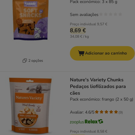
Pack económico: 3 x 85 g
Sem avaliações
Preço individual
9,57 €
8,69 €
34,08 € / kg
Adicionar ao carrinho
2 opções
Nature's Variety Chunks
Pedaços liofilizados para
cães
Pack económico: frango (2 x 50 g)
Avaliar: 4.6/5
(
9
)
Preço individual
8,58 €