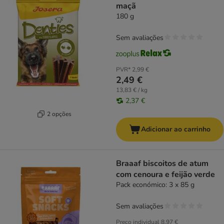
maçã
180 g
Sem avaliações
PVR*
2,99 €
2,49 €
13,83 € / kg
2,37 €
2 opções
Adicionar ao carrinho
Braaaf biscoitos de atum
com cenoura e feijão verde
Pack económico: 3 x 85 g
Sem avaliações
Preço individual
8,97 €