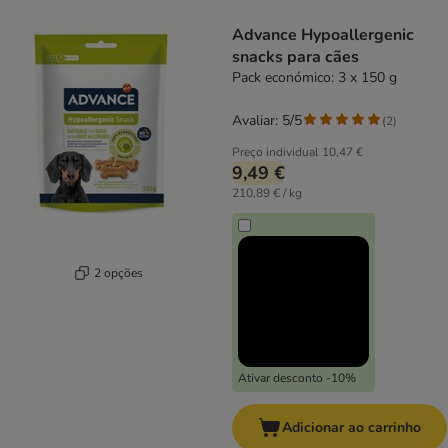
product items have been changed
Advance Hypoallergenic
snacks para cães
Pack económico: 3 x 150 g
Avaliar: 5/5
(
2
)
Preço individual
10,47 €
9,49 €
210,89 € / kg
2 opções
Ativar desconto -10%
Adicionar ao carrinho