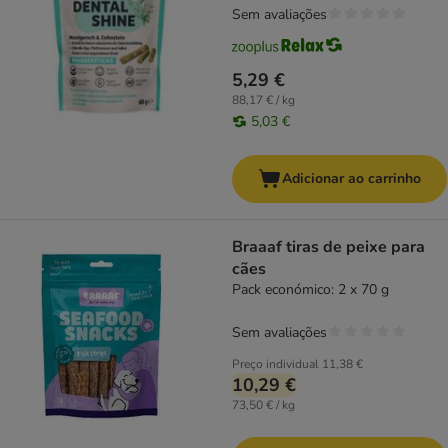
Sem avaliações
5,29 €
88,17 € / kg
5,03 €
Adicionar ao carrinho
Braaaf tiras de peixe para
cães
Pack económico: 2 x 70 g
Sem avaliações
Preço individual
11,38 €
10,29 €
73,50 € / kg