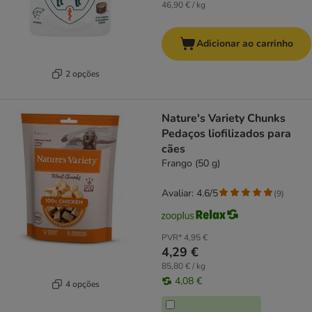
46,90 € / kg
Adicionar ao carrinho
2 opções
Nature's Variety Chunks
Pedaços liofilizados para
cães
Frango (50 g)
Avaliar: 4.6/5
(
9
)
PVR*
4,95 €
4,29 €
85,80 € / kg
4,08 €
4 opções