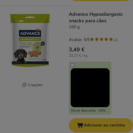
Advance Hypoallergenic
snacks para cães
150 g
Avaliar: 5/5
(
2
)
3,49 €
23,27 € / kg
2 opções
Ativar desconto -10%
Adicionar ao carrinho