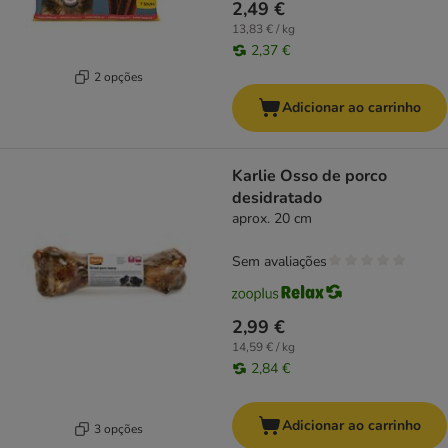
2,49 €
13,83 € / kg
2,37 €
2 opções
Adicionar ao carrinho
Karlie Osso de porco
desidratado
aprox. 20 cm
Sem avaliações
2,99 €
14,59 € / kg
2,84 €
Adicionar ao carrinho
3 opções