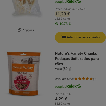
Preço individual
12,57 €
11,29 €
18,82 € / kg
10,73 €
2 opções
Adicionar ao carrinho
Nature's Variety Chunks
Pedaços liofilizados para
cães
Vaca (50 g)
Avaliar: 4.6/5
(
9
)
PVR*
4,95 €
4,29 €
85,80 € / kg