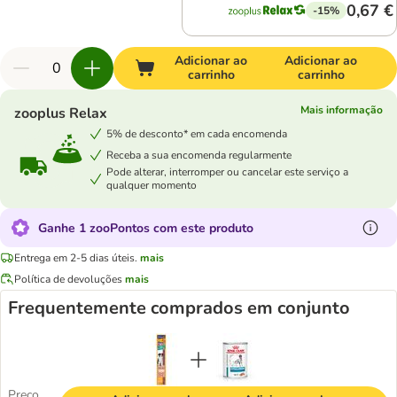
0,67 €
-15%
Adicionar ao
Adicionar ao
carrinho
carrinho
Mais informação
zooplus Relax
5% de desconto* em cada encomenda
Receba a sua encomenda regularmente
Pode alterar, interromper ou cancelar este serviço a
qualquer momento
Ganhe 1 zooPontos com este produto
Entrega em 2-5 dias úteis.
mais
Política de devoluções
mais
Frequentemente comprados em conjunto
Preço