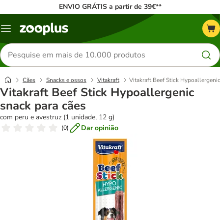
ENVIO GRÁTIS a partir de 39€**
Menu
Pesquisar
produtos
Cães
Snacks e ossos
Vitakraft
Vitakraft Beef Stick Hypoallergeni
Vitakraft Beef Stick Hypoallergenic
snack para cães
com peru e avestruz (1 unidade, 12 g)
Dar opinião
(
0
)