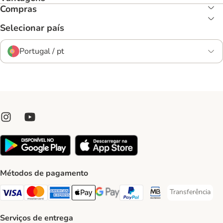
Compras
Selecionar país
Portugal / pt
Métodos de pagamento
Transferência
Transferência P
Visa Payment Method
Mastercard Payment Method
American Express Payment Method
Apple Pay Payment Method
Google Pay Payment Method
PayPal Payment Method
Multibanco Payment Met
Serviços de entrega