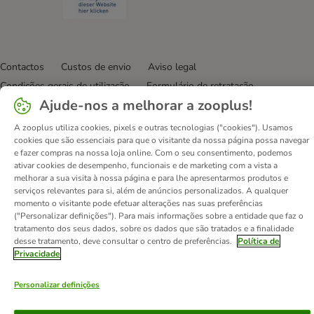
Contactos
Custos de envio
Aviso legal
Condições gerais de utilização
Formulário de retratação
Ajude-nos a melhorar a zooplus!
Métodos de pagamento
Quem somos
DSA
Emprego
Política de privacidade
Website Corporativo
A zooplus utiliza cookies, pixels e outras tecnologias ("cookies"). Usamos
cookies que são essenciais para que o visitante da nossa página possa navegar
Declaração de acessibilidade
e fazer compras na nossa loja online. Com o seu consentimento, podemos
ativar cookies de desempenho, funcionais e de marketing com a vista a
© zooplus SE
2026
melhorar a sua visita à nossa página e para lhe apresentarmos produtos e
serviços relevantes para si, além de anúncios personalizados. A qualquer
momento o visitante pode efetuar alterações nas suas preferências
("Personalizar definições"). Para mais informações sobre a entidade que faz o
tratamento dos seus dados, sobre os dados que são tratados e a finalidade
desse tratamento, deve consultar o centro de preferências.
Política de
Privacidade
Personalizar definições