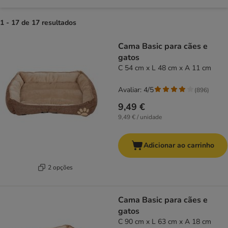
1 - 17 de 17 resultados
product items have been changed
Cama Basic para cães e
gatos
C 54 cm x L 48 cm x A 11 cm
Avaliar: 4/5
(
896
)
9,49 €
9,49 € / unidade
Adicionar ao carrinho
2 opções
Cama Basic para cães e
gatos
C 90 cm x L 63 cm x A 18 cm