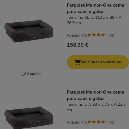
Ferplast Memor-One cama
para cães e gatos
Tamanho XL: C 112 x L 88 x A
26,5 cm
Avaliar: 4/5
(
9
)
158,99 €
Adicionar ao carrinho
3 opções
Ferplast Memor-One cama
para cães e gatos
Tamanho L: C 93 x L 73 x A 22,5
cm
Avaliar: 4/5
(
9
)