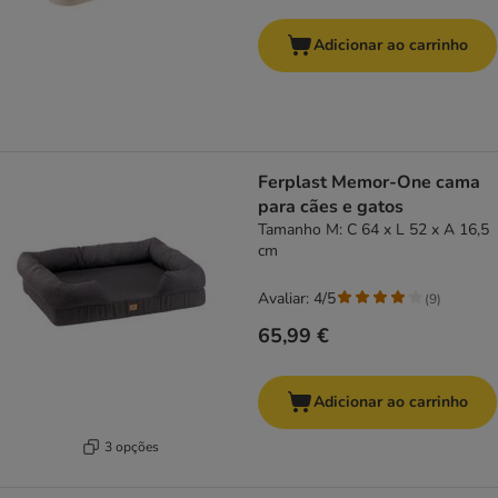
Adicionar ao carrinho
Ferplast Memor-One cama
para cães e gatos
Tamanho M: C 64 x L 52 x A 16,5
cm
Avaliar: 4/5
(
9
)
65,99 €
Adicionar ao carrinho
3 opções