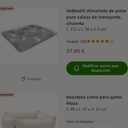
sgotado
Vetbed® Almofada de polar
para caixas de transporte,
cinzenta
C 122 x L 76 x A 5 cm
Avaliar: 5/5
(
1
)
37,99 €
Notificar assim que
disponível
3 opções
sgotado
beeztees cama para gatos
Moza
C 48 x L 37 x A 15 cm
Sem avaliações