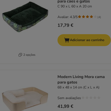
para cães e gatos
C 90 x L 60 x A 20 cm
Avaliar: 4.3/5
(
4
)
17,79 €
Adicionar ao carrinho
2 opções
Modern Living Mora cama
para gatos
68 x 48 x 14 cm (C x L x A)
Sem avaliações
41,99 €