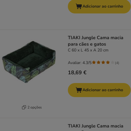
Adicionar ao carrinho
TIAKI Jungle Cama macia
para cães e gatos
C 60 x L 45 x A 20 cm
Avaliar: 4.3/5
(
4
)
18,69 €
Adicionar ao carrinho
2 opções
TIAKI Jungle Cama macia