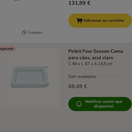
131,99 €
Adicionar ao carrinho
3 opções
sgotado
Petkit Four Season Cama
para cães, azul claro
C 89 x L 67 x A 14,5 cm
Sem avaliações
68,49 €
Notificar assim que
disponível