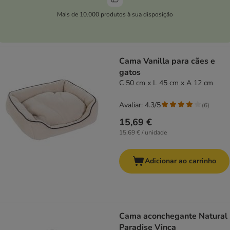
Mais de 10.000 produtos à sua disposição
Cama Vanilla para cães e
gatos
C 50 cm x L 45 cm x A 12 cm
Avaliar: 4.3/5
(
6
)
15,69 €
15,69 € / unidade
Adicionar ao carrinho
Cama aconchegante Natural
Paradise Vinca