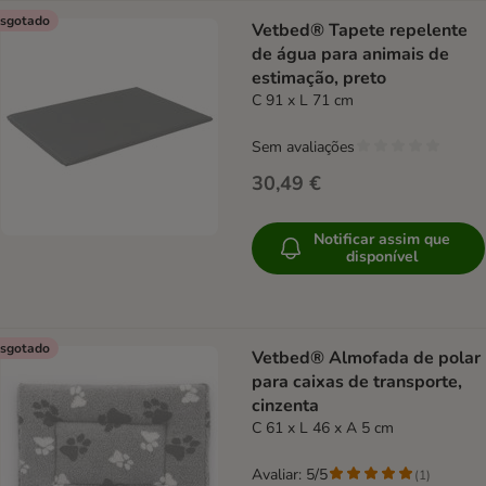
sgotado
Vetbed® Tapete repelente
de água para animais de
estimação, preto
C 91 x L 71 cm
Sem avaliações
30,49 €
Notificar assim que
disponível
sgotado
Vetbed® Almofada de polar
para caixas de transporte,
cinzenta
C 61 x L 46 x A 5 cm
Avaliar: 5/5
(
1
)