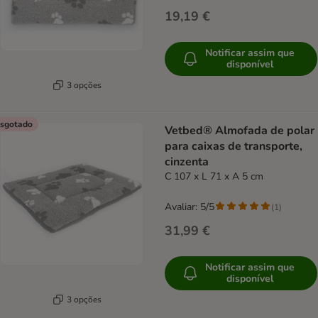
19,19 €
Notificar assim que
disponível
3 opções
sgotado
Vetbed® Almofada de polar
para caixas de transporte,
cinzenta
C 107 x L 71 x A 5 cm
Avaliar: 5/5
(
1
)
31,99 €
Notificar assim que
disponível
3 opções