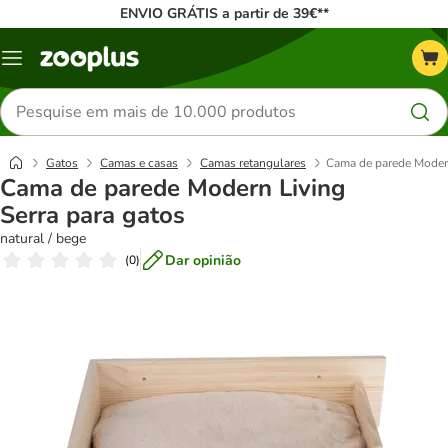
ENVIO GRÁTIS a partir de 39€**
Menu
Pesquisar
produtos
Gatos
Camas e casas
Camas retangulares
Cama de parede Modern
Cama de parede Modern Living
Serra para gatos
natural / bege
Dar opinião
(
0
)