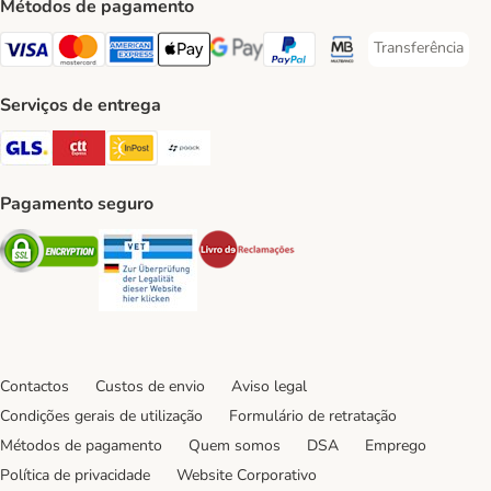
Métodos de pagamento
Transferência
Transferência P
Visa Payment Method
Mastercard Payment Method
American Express Payment Method
Apple Pay Payment Method
Google Pay Payment Method
PayPal Payment Method
Multibanco Payment Met
Serviços de entrega
GLS Shipping Method
CTTExpress Shipping Method
InPost Shipping Method
Paack Shipping Method
Pagamento seguro
Security
Security
Security
Contactos
Custos de envio
Aviso legal
Condições gerais de utilização
Formulário de retratação
Métodos de pagamento
Quem somos
DSA
Emprego
Política de privacidade
Website Corporativo