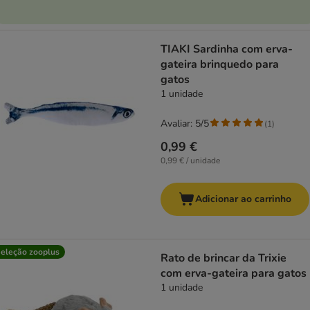
TIAKI Sardinha com erva-
gateira brinquedo para
gatos
1 unidade
Avaliar: 5/5
(
1
)
0,99 €
0,99 € / unidade
Adicionar ao carrinho
eleção zooplus
Rato de brincar da Trixie
com erva-gateira para gatos
1 unidade