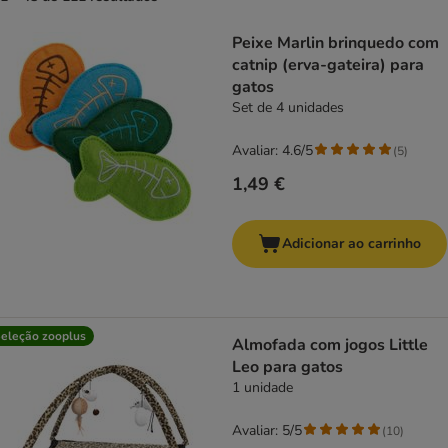
product items have been changed
Peixe Marlin brinquedo com
catnip (erva-gateira) para
gatos
Set de 4 unidades
Avaliar: 4.6/5
(
5
)
1,49 €
Adicionar ao carrinho
eleção zooplus
Almofada com jogos Little
Leo para gatos
1 unidade
Avaliar: 5/5
(
10
)