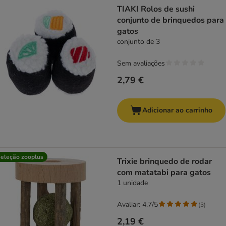
TIAKI Rolos de sushi
conjunto de brinquedos para
gatos
conjunto de 3
Sem avaliações
2,79 €
Adicionar ao carrinho
eleção zooplus
Trixie brinquedo de rodar
com matatabi para gatos
1 unidade
Avaliar: 4.7/5
(
3
)
2,19 €