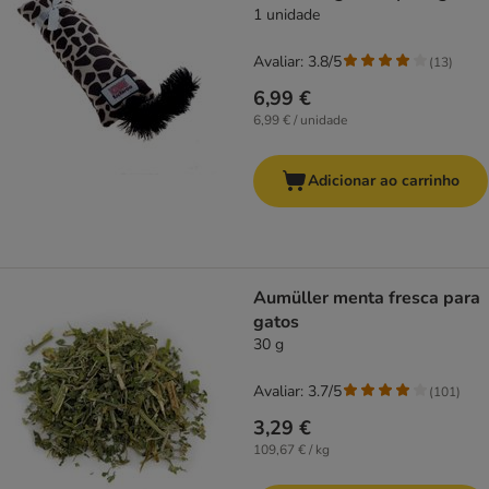
1 unidade
Avaliar: 3.8/5
(
13
)
6,99 €
6,99 € / unidade
Adicionar ao carrinho
Aumüller menta fresca para
gatos
30 g
Avaliar: 3.7/5
(
101
)
3,29 €
109,67 € / kg