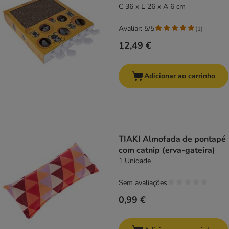
C 36 x L 26 x A 6 cm
Avaliar: 5/5
(
1
)
12,49 €
Adicionar ao carrinho
TIAKI Almofada de pontapé
com catnip (erva-gateira)
1 Unidade
Sem avaliações
0,99 €