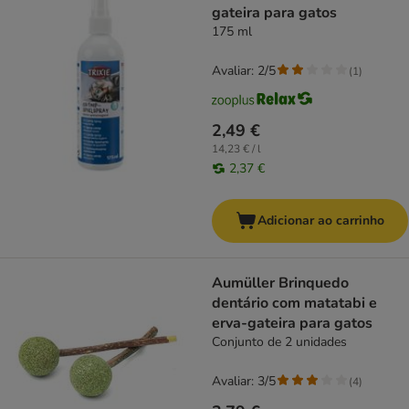
gateira para gatos
175 ml
Avaliar: 2/5
(
1
)
2,49 €
14,23 € / l
2,37 €
Adicionar ao carrinho
Aumüller Brinquedo
dentário com matatabi e
erva-gateira para gatos
Conjunto de 2 unidades
Avaliar: 3/5
(
4
)