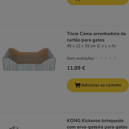
Trixie Cama arranhadora de
cartão para gatos
45 x 12 x 33 cm (C x L x A)
Sem avaliações
11,99 €
Adicionar ao carrinho
KONG Kickeroo brinquedo
com erva-gateira para gatos