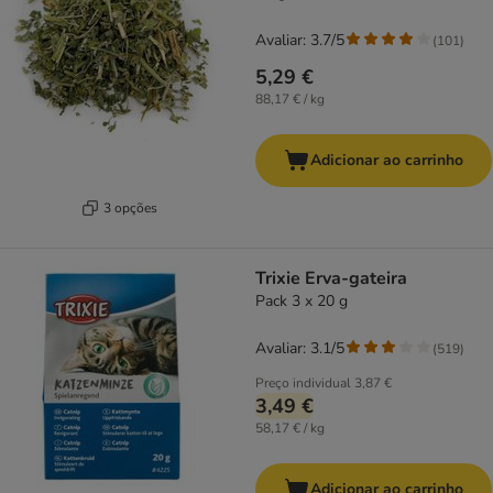
Avaliar: 3.7/5
(
101
)
5,29 €
88,17 € / kg
Adicionar ao carrinho
3 opções
Trixie Erva-gateira
Pack 3 x 20 g
Avaliar: 3.1/5
(
519
)
Preço individual
3,87 €
3,49 €
58,17 € / kg
Adicionar ao carrinho