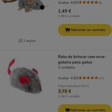
Avaliar: 4.6/5
(
5
)
1,49 €
1,49 € / unidade
Adicionar ao carrinho
2 opções
Rato de brincar com erva-
gateira para gatos
3 unidades
Avaliar: 4.5/5
(
17
)
Preço individual
4,47 €
3,79 €
1,26 € / unidade
Adicionar ao carrinho