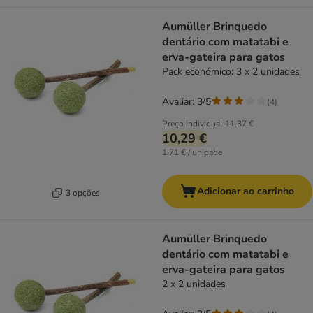
Aumüller Brinquedo
dentário com matatabi e
erva-gateira para gatos
Pack económico: 3 x 2 unidades
Avaliar: 3/5
(
4
)
Preço individual
11,37 €
10,29 €
1,71 € / unidade
Adicionar ao carrinho
3 opções
Aumüller Brinquedo
dentário com matatabi e
erva-gateira para gatos
2 x 2 unidades