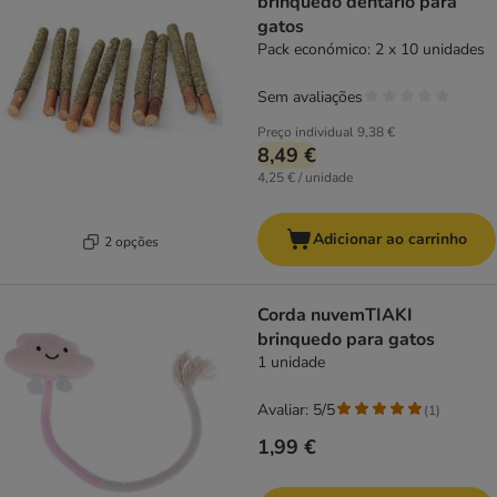
brinquedo dentário para
gatos
Pack económico: 2 x 10 unidades
Sem avaliações
Preço individual
9,38 €
8,49 €
4,25 € / unidade
Adicionar ao carrinho
2 opções
Corda nuvemTIAKI
brinquedo para gatos
1 unidade
Avaliar: 5/5
(
1
)
1,99 €