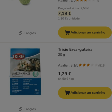
Avaliar: 3/5
(
4
)
Preço individual
7,58 €
7,19 €
1,80 € / unidade
Adicionar ao carrinho
3 opções
Trixie Erva-gateira
20 g
Avaliar: 3.1/5
(
519
)
1,29 €
64,50 € / kg
Adicionar ao carrinho
3 opções