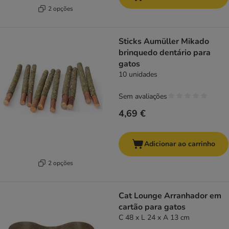
2 opções
Sticks Aumüller Mikado
brinquedo dentário para
gatos
10 unidades
Sem avaliações
4,69 €
Adicionar ao carrinho
2 opções
Cat Lounge Arranhador em
cartão para gatos
C 48 x L 24 x A 13 cm