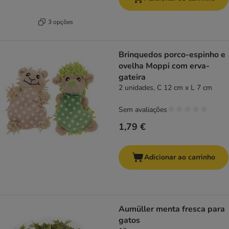
3 opções
Brinquedos porco-espinho e
ovelha Moppi com erva-
gateira
2 unidades, C 12 cm x L 7 cm
Sem avaliações
1,79 €
Adicionar ao carrinho
Aumüller menta fresca para
gatos