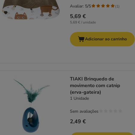
Avaliar: 5/5
(
1
)
5,69 €
5,69 € / unidade
Adicionar ao carrinho
TIAKI Brinquedo de
movimento com catnip
(erva-gateira)
1 Unidade
Sem avaliações
2,49 €