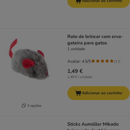
Adicionar ao carrinho
Rato de brincar com erva-
gateira para gatos
1 unidade
Avaliar: 4.5/5
(
17
)
1,49 €
1,49 € / unidade
Adicionar ao carrinho
2 opções
Sticks Aumüller Mikado