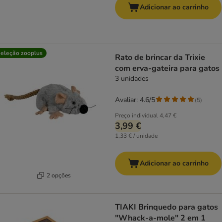
Adicionar ao carrinho
eleção zooplus
Rato de brincar da Trixie
com erva-gateira para gatos
3 unidades
Avaliar: 4.6/5
(
5
)
Preço individual
4,47 €
3,99 €
1,33 € / unidade
Adicionar ao carrinho
2 opções
TIAKI Brinquedo para gatos
"Whack-a-mole" 2 em 1