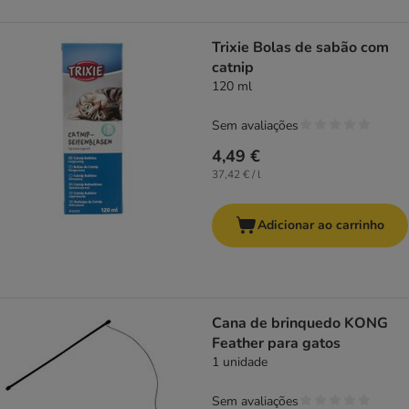
Trixie Bolas de sabão com
catnip
120 ml
Sem avaliações
4,49 €
37,42 € / l
Adicionar ao carrinho
Cana de brinquedo KONG
Feather para gatos
1 unidade
Sem avaliações