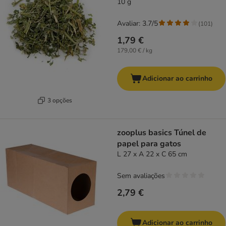
10 g
Avaliar: 3.7/5
(
101
)
1,79 €
179,00 € / kg
Adicionar ao carrinho
3 opções
zooplus basics Túnel de
papel para gatos
L 27 x A 22 x C 65 cm
Sem avaliações
2,79 €
Adicionar ao carrinho