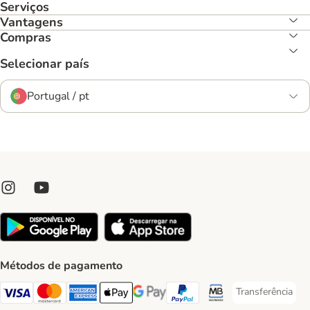
Serviços
Vantagens
Compras
Selecionar país
Portugal / pt
Métodos de pagamento
Transferência
Transferência P
Visa Payment Method
Mastercard Payment Method
American Express Payment Method
Apple Pay Payment Method
Google Pay Payment Method
PayPal Payment Method
Multibanco Payment Met