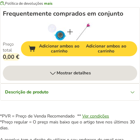
Política de devoluções
mais
Frequentemente comprados em conjunto
Preço
Adicionar ambos ao
Adicionar ambos ao
total
carrinho
carrinho
0,00 €
Mostrar detalhes
Descrição de produto
*PVR = Preço de Venda Recomendado **
Ver condições
*Preço regular = O preço mais baixo que o artigo teve nos últimos 30
dias.
A zooplus tem o direito de utilizar o seu endereço de email para