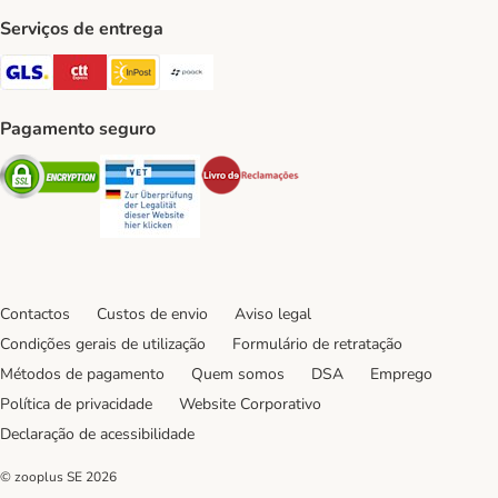
Serviços de entrega
GLS Shipping Method
CTTExpress Shipping Method
InPost Shipping Method
Paack Shipping Method
Pagamento seguro
Security
Security
Security
Contactos
Custos de envio
Aviso legal
Condições gerais de utilização
Formulário de retratação
Métodos de pagamento
Quem somos
DSA
Emprego
Política de privacidade
Website Corporativo
Declaração de acessibilidade
© zooplus SE
2026