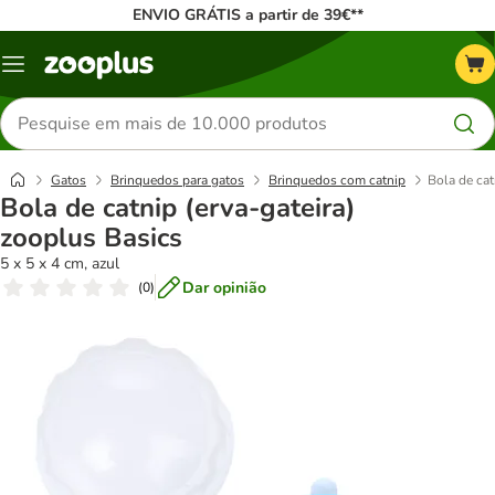
ENVIO GRÁTIS a partir de 39€**
Menu
Pesquisar
produtos
Gatos
Brinquedos para gatos
Brinquedos com catnip
Bola de cat
Bola de catnip (erva-gateira)
zooplus Basics
5 x 5 x 4 cm, azul
Dar opinião
(
0
)