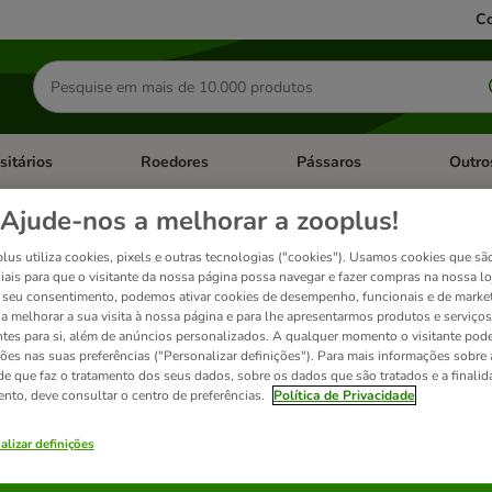
Co
Pesquisar
produtos
sitários
Roedores
Pássaros
Outro
de categoria: Dieta Vet.
Abrir menu de categoria: Antiparasitários
Abrir menu de categoria: Roed
Abrir me
Ajude-nos a melhorar a zooplus!
-Homem
lus utiliza cookies, pixels e outras tecnologias ("cookies"). Usamos cookies que sã
iais para que o visitante da nossa página possa navegar e fazer compras na nossa lo
seu consentimento, podemos ativar cookies de desempenho, funcionais e de marke
a a melhorar a sua visita à nossa página e para lhe apresentarmos produtos e serviços
ntes para si, além de anúncios personalizados. A qualquer momento o visitante pode
do seu herói favorito com os seu parceiro patudo
ções nas suas preferências ("Personalizar definições"). Para mais informações sobre 
de que faz o tratamento dos seus dados, sobre os dados que são tratados e a finali
ento, deve consultar o centro de preferências.
Política de Privacidade
ados
alizar definições
ve been changed