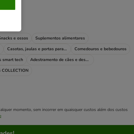
Snacks e ossos
Suplementos alimentares
Casotas, jaulas e portas para cães
Comedouros e bebedouros
s smart tech
Adestramento de cães e desporto
 COLLECTION
 qualquer momento, sem incorrer em quaisquer custos além dos custos
e
ades!