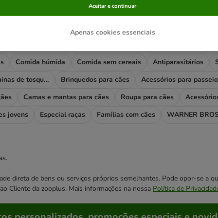
Aceitar e continuar
Apenas cookies essenciais
rias mais visitadas
es
Comida húmida
Comida sem cereais
Antiparasitários
Higiene e máquinas de tosquiar
Brinquedos para cães
Acessórios para passeio
cães
Camas e mantas para cães
Roupa para cães
Acessório
es jovens
Especial raças
Famílias com cães
WARNER BROS
as.
cidade direta de bens ou serviços próprios semelhantes. Pode opor-se a
o ao Cliente da zooplus. Mais informações na nossa
Política de Privacidad
os personalizados, promoções especiais e novid