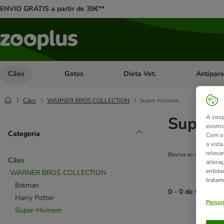
ENVIO GRÁTIS a partir de 39€**
Cães
Gatos
Dieta Vet.
Antipara
Abrir menu de categoria: Cães
Abrir menu de categoria: Gatos
Abrir menu 
Cães
WARNER BROS COLLECTION
Super-Homem
Super
A zoop
essenc
Categoria
Com o 
a vist
releva
Reviva as aventuras 
Cães
altera
entida
WARNER BROS COLLECTION
tratam
Batman
0 - 0 de 0 result
Harry Potter
Person
Super-Homem
product items ha