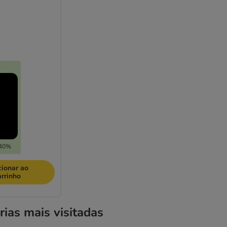
-40%
cionar ao
arrinho
rias mais visitadas