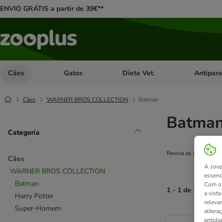
ENVIO GRÁTIS a partir de 39€**
Cães
Gatos
Dieta Vet.
Antipara
Abrir menu de categoria: Cães
Abrir menu de categoria: Gatos
Abrir menu 
Cães
WARNER BROS COLLECTION
Batman
Batma
Categoria
Reviva as aventuras 
Cães
A zoop
WARNER BROS COLLECTION
essenc
Batman
Com o 
1 - 1 de 1 result
a vist
Harry Potter
releva
Super-Homem
altera
product items ha
entida