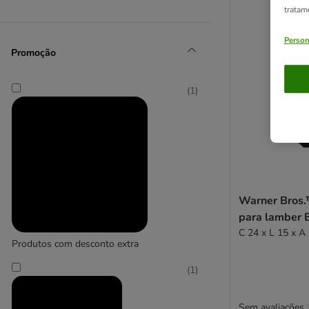
tratam
Person
Promoção
(
1
)
Warner Bros.
para lamber 
C 24 x L 15 x A
Produtos com desconto extra
(
1
)
Sem avaliações