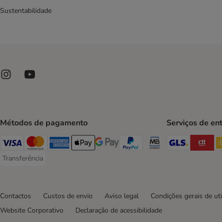
Sustentabilidade
Métodos de pagamento
Serviços de en
GLS Ship
CT
Visa Payment Method
Mastercard Payment Method
American Express Payment Method
Apple Pay Payment Method
Google Pay Payment Method
PayPal Payment Method
Multibanco Payment Met
Transferência
Transferência Payment Method
Contactos
Custos de envio
Aviso legal
Condições gerais de uti
Website Corporativo
Declaração de acessibilidade