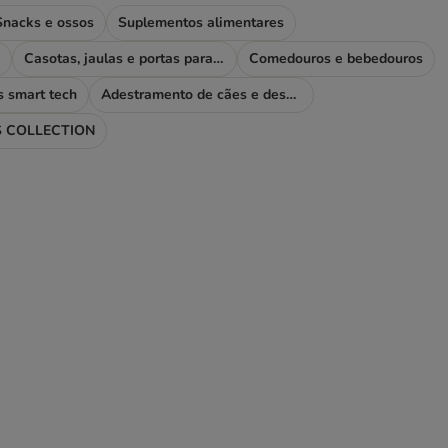
Snacks e ossos
Suplementos alimentares
Casotas, jaulas e portas para cães
Comedouros e bebedouros
s smart tech
Adestramento de cães e desporto
 COLLECTION