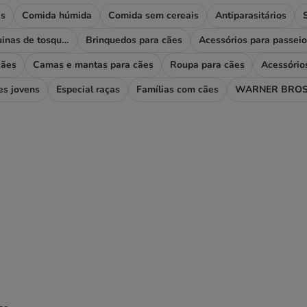
es
Comida húmida
Comida sem cereais
Antiparasitários
Higiene e máquinas de tosquiar
Brinquedos para cães
Acessórios para passeio
cães
Camas e mantas para cães
Roupa para cães
Acessório
es jovens
Especial raças
Famílias com cães
WARNER BROS