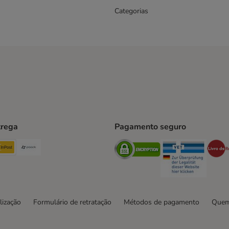
Categorias
trega
Pagamento seguro
ping Method
TExpress Shipping Method
InPost Shipping Method
Paack Shipping Method
Security
Securit
hod
lização
Formulário de retratação
Métodos de pagamento
Quem