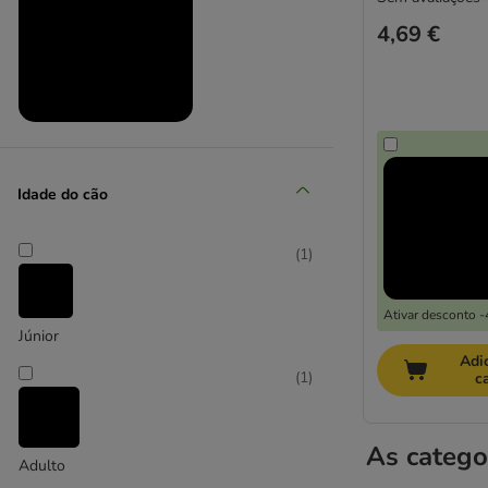
4,69 €
Produtos em promoção
Idade do cão
(
1
)
Ativar desconto 
Júnior
Adi
(
1
)
c
As catego
Adulto