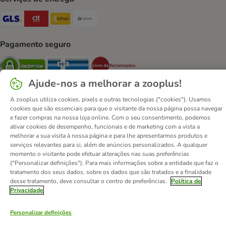
GLS Shipping Method
CTTExpress Shipping Method
InPost Shipping Method
Paack Shipping Method
Pagamento seguro
Security
Security
Security
Ajude-nos a melhorar a zooplus!
A zooplus utiliza cookies, pixels e outras tecnologias ("cookies"). Usamos
cookies que são essenciais para que o visitante da nossa página possa navegar
e fazer compras na nossa loja online. Com o seu consentimento, podemos
ativar cookies de desempenho, funcionais e de marketing com a vista a
Contactos
Custos de envio
Aviso legal
melhorar a sua visita à nossa página e para lhe apresentarmos produtos e
Condições gerais de utilização
Formulário de retratação
serviços relevantes para si, além de anúncios personalizados. A qualquer
momento o visitante pode efetuar alterações nas suas preferências
Métodos de pagamento
Quem somos
DSA
Emprego
("Personalizar definições"). Para mais informações sobre a entidade que faz o
Política de privacidade
Website Corporativo
tratamento dos seus dados, sobre os dados que são tratados e a finalidade
desse tratamento, deve consultar o centro de preferências.
Política de
Declaração de acessibilidade
Privacidade
© zooplus SE
2026
Personalizar definições