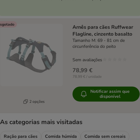
sgotado
Arnês para cães Ruffwear
Flagline, cinzento basalto
Tamanho M: 69 - 81 cm de
circunferência do peito
Sem avaliações
78,99 €
78,99 € / unidade
Notificar assim que
disponível
2 opções
As categorias mais visitadas
Ração para cães
Comida húmida
Comida sem cereais