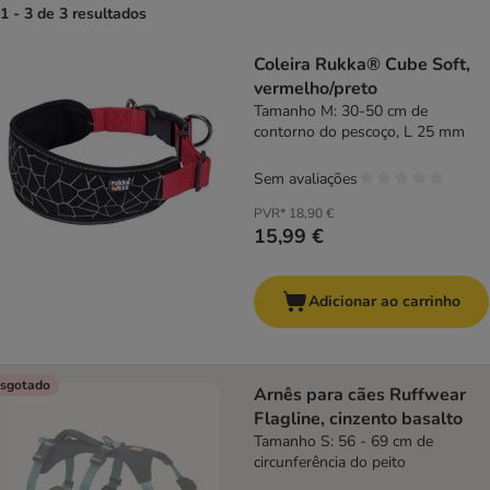
1 - 3 de 3 resultados
product items have been changed
Coleira Rukka® Cube Soft,
vermelho/preto
Tamanho M: 30-50 cm de
contorno do pescoço, L 25 mm
Sem avaliações
PVR*
18,90 €
15,99 €
Adicionar ao carrinho
sgotado
Arnês para cães Ruffwear
Flagline, cinzento basalto
Tamanho S: 56 - 69 cm de
circunferência do peito