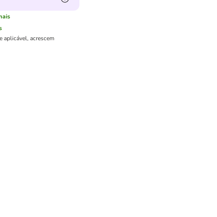
mais
s
e aplicável, acrescem