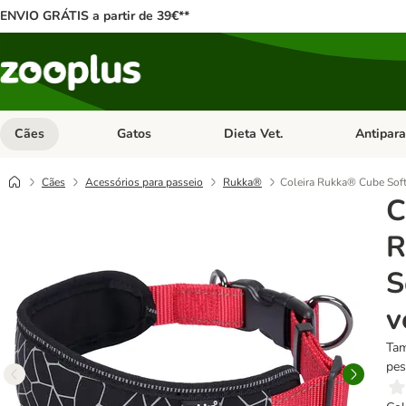
ENVIO GRÁTIS a partir de 39€**
Cães
Gatos
Dieta Vet.
Antipara
Abrir menu de categoria: Cães
Abrir menu de categoria: Gatos
Abrir menu 
Cães
Acessórios para passeio
Rukka®
Coleira Rukka® Cube Soft
C
R
S
v
Tam
pes