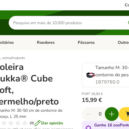
Co
Pesquisar
produtos
sitários
Roedores
Pássaros
Outro
de categoria: Dieta Vet.
Abrir menu de categoria: Antiparasitários
Abrir menu de categoria: Roed
Abrir me
, vermelho/preto
oleira
Tamanho M: 30
contorno do pe
ukka® Cube
1879760.0
oft,
PVR* 18,90 €
ermelho/preto
15,99 €
anho M: 30-50 cm de contorno do
coço, L 25 mm
Dar opinião
(
0
)
Ganhe 16 zooPont