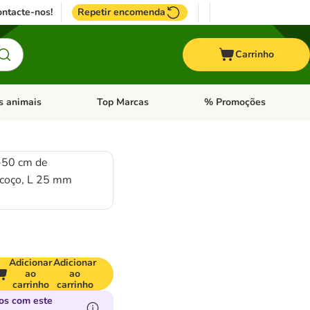
ntacte-nos!
Repetir encomenda
Carrinho
s animais
Top Marcas
% Promoções
ores
nu de categoria: Pássaros
Abrir menu de categoria: Outros animais
Abrir menu de categoria: T
-50 cm de
scoço, L 25 mm
Adicionar
Adicionar
ao
ao
carrinho
carrinho
os com este