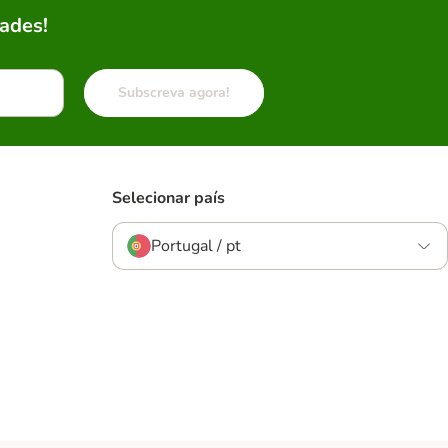
ades!
Subscreva agora!
Selecionar país
Portugal / pt