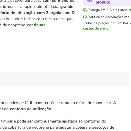
eira ajustável para cães
com pormenores
produto
letores,
seca rápido, almofadada,
grande
Entrega em 2-5 dias úteis.
forto de utilização
,
com 2 argolas em D
,
Política de devoluções
mai
ida de abrir e fechar com fecho de clique,
Todos os preços incluem IVA
S
ta de neopreno
continuar
custos de envio
.
priedades de fácil manutenção, é robusta e fácil de manusear. A
el de conforto de utilização
.
de limpar e pode ser continuamente ajustada ao contorno do
o da cobertura de neoprene para ajustar a coleira a pescoços de