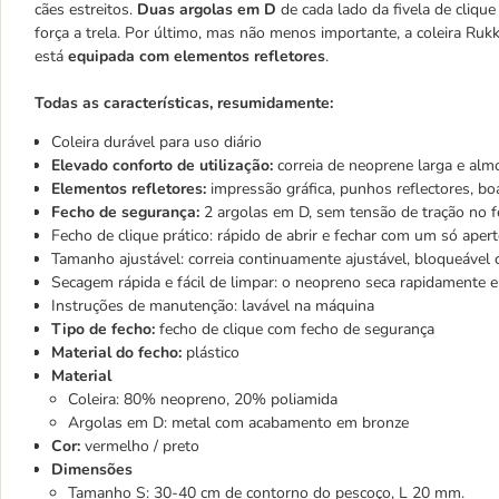
cães estreitos.
Duas argolas em D
de cada lado da fivela de cliqu
força a trela. Por último, mas não menos importante, a coleira Ruk
está
equipada com elementos refletores
.
Todas as características, resumidamente:
Coleira durável para uso diário
Elevado conforto de utilização:
correia de neoprene larga e alm
Elementos refletores:
impressão gráfica, punhos reflectores, bo
Fecho de segurança:
2 argolas em D, sem tensão de tração no 
Fecho de clique prático: rápido de abrir e fechar com um só aper
Tamanho ajustável: correia continuamente ajustável, bloqueável 
Secagem rápida e fácil de limpar: o neopreno seca rapidamente e 
Instruções de manutenção: lavável na máquina
Tipo de fecho:
fecho de clique com fecho de segurança
Material do fecho:
plástico
Material
Coleira: 80% neopreno, 20% poliamida
Argolas em D: metal com acabamento em bronze
Cor:
vermelho / preto
Dimensões
Tamanho S: 30-40 cm de contorno do pescoço, L 20 mm.