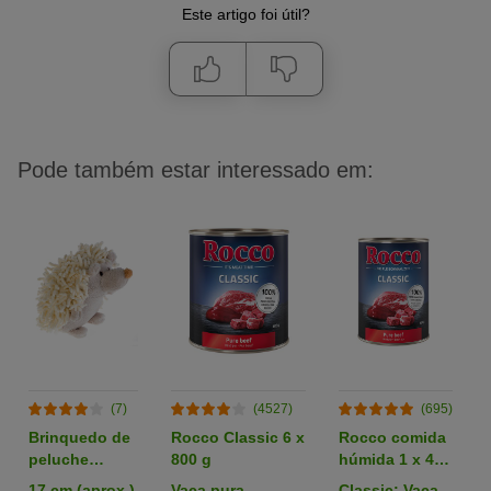
Este artigo foi útil?
Pode também estar interessado em:
(7)
(4527)
(695)
Brinquedo de
Rocco Classic 6 x
Rocco comida
peluche
800 g
húmida 1 x 400
ouriço Zotti
g - Pack de
17 cm (aprox.)
Vaca pura
Classic: Vaca