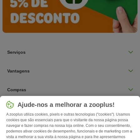
Serviços
Vantagens
Compras
Selecionar país
Ajude-nos a melhorar a zooplus!
Portugal / PT
A zooplus utiliza cookies, pixels e outras tecnologias ("cookies"). Usamos
cookies que são essenciais para que o visitante da nossa página possa
navegar e fazer compras na nossa loja online. Com o seu consentimento,
Follow zooplus
podemos ativar cookies de desempenho, funcionais e de marketing com a
vista a melhorar a sua visita à nossa página e para lhe apresentarmos