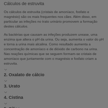
Cálculos de estruvita
Os cálculos de estruvita (cristais de amoníaco, fosfato e
magnésio) são os mais frequentes nos cães. Além disso, em
particular as infeções no trato urinário promovem a formação
destes cálculos.
As bactérias que causam as infeções produzem urease, uma
enzima que altera o pH da urina. Ou seja, aumenta o valor do pH
e torna a urina mais alcalina. Como resultado aumenta a
concentração de amoníaco e de dióxido de carbono na urina.
Nas reações químicas que se seguem formam-se cristais de
amoníaco que juntamente com o magnésio e fosfato criam a
estruvita.
2. Oxalato de cálcio
Urólitos de Oxalato de Cálcio
3. Urato
Os cálculos de oxalato de cálcio são os segundos mais
Urólitos de Urato
frequentes nos patudos. Os rins eliminam este composto químico
4. Cistina
através da urina. Em consequência, se a alimentação do cão tem
Estes cálculos urinários são geralmente consequência de urina
Urólitos de cistina
excesso de cálcio a sua concentração aumenta.
ácida. Os
Dálmatas
têm maior tendência a desenvolver esta