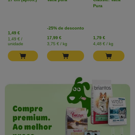
para cães
degustação
Pura
-25% de desconto
1,49 €
17,99 €
1,79 €
1,49 € /
unidade
3,75 € / kg
4,48 € / kg