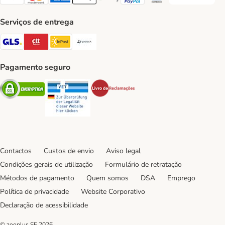
Visa Payment Method
Mastercard Payment Method
American Express Payment Method
Apple Pay Payment Method
Google Pay Payment Method
PayPal Payment Method
Multibanco Payment Met
Serviços de entrega
GLS Shipping Method
CTTExpress Shipping Method
InPost Shipping Method
Paack Shipping Method
Pagamento seguro
Security
Security
Security
Contactos
Custos de envio
Aviso legal
Condições gerais de utilização
Formulário de retratação
Métodos de pagamento
Quem somos
DSA
Emprego
Política de privacidade
Website Corporativo
Declaração de acessibilidade
© zooplus SE
2026