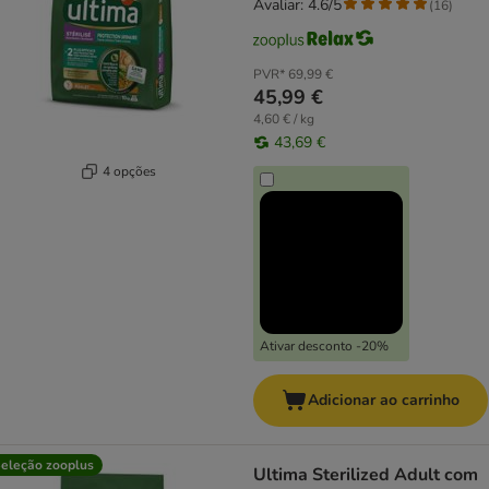
Avaliar: 4.6/5
(
16
)
PVR*
69,99 €
45,99 €
4,60 € / kg
43,69 €
4 opções
Ativar desconto -20%
Adicionar ao carrinho
eleção zooplus
Ultima Sterilized Adult com