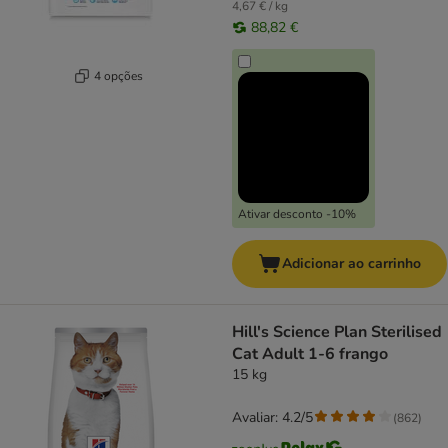
4,67 € / kg
88,82 €
4 opções
Ativar desconto -10%
Adicionar ao carrinho
Hill's Science Plan Sterilised
Cat Adult 1-6 frango
15 kg
Avaliar: 4.2/5
(
862
)