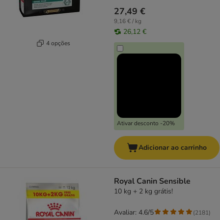
27,49 €
9,16 € / kg
26,12 €
4 opções
Ativar desconto -20%
Adicionar ao carrinho
Royal Canin Sensible
10 kg + 2 kg grátis!
Avaliar: 4.6/5
(
2181
)