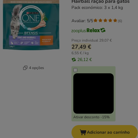
Hairball ração para gatos
Pack económico: 3 x 1,4 kg
Avaliar: 5/5
(
6
)
Preço individual
29,07 €
27,49 €
6,55 € / kg
26,12 €
4 opções
Ativar desconto -15%
Adicionar ao carrinho