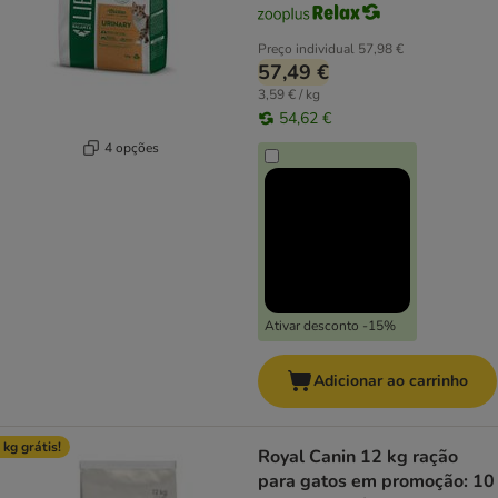
Preço individual
57,98 €
57,49 €
3,59 € / kg
54,62 €
4 opções
Ativar desconto -15%
Adicionar ao carrinho
 kg grátis!
Royal Canin 12 kg ração
para gatos em promoção: 10