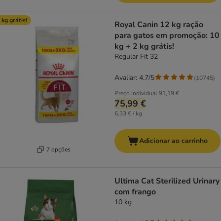
 kg grátis!
Royal Canin 12 kg ração
para gatos em promoção: 10
kg + 2 kg grátis!
Regular Fit 32
Avaliar: 4.7/5
(
10745
)
Preço individual
91,19 €
75,99 €
6,33 € / kg
Adicionar ao carrinho
7 opções
Ultima Cat Sterilized Urinary
com frango
10 kg