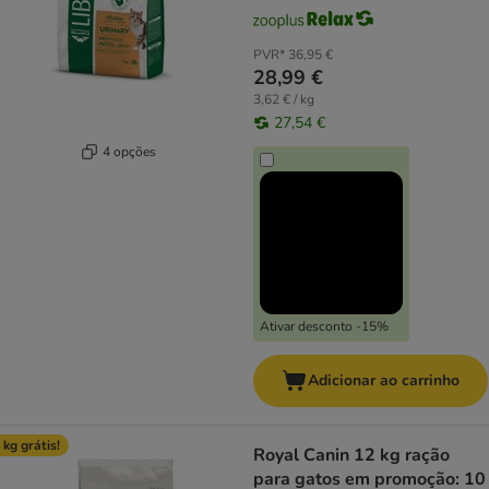
PVR*
36,95 €
28,99 €
3,62 € / kg
27,54 €
4 opções
Ativar desconto -15%
Adicionar ao carrinho
 kg grátis!
Royal Canin 12 kg ração
para gatos em promoção: 10