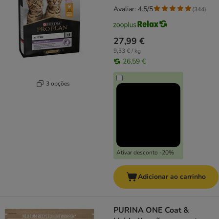
Avaliar: 4.5/5
(
344
)
27,99 €
9,33 € / kg
26,59 €
3 opções
Ativar desconto -20%
Adicionar ao carrinho
PURINA ONE Coat &