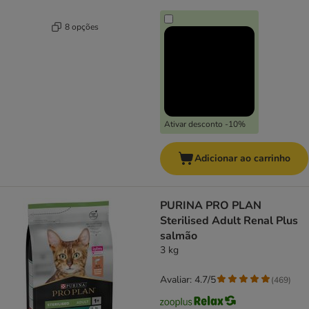
8 opções
Ativar desconto -10%
Adicionar ao carrinho
PURINA PRO PLAN
Sterilised Adult Renal Plus
salmão
3 kg
Avaliar: 4.7/5
(
469
)