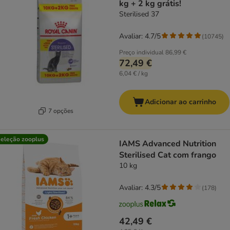
kg + 2 kg grátis!
Sterilised 37
Avaliar: 4.7/5
(
10745
)
Preço individual
86,99 €
72,49 €
6,04 € / kg
Adicionar ao carrinho
7 opções
eleção zooplus
IAMS Advanced Nutrition
Sterilised Cat com frango
10 kg
Avaliar: 4.3/5
(
178
)
42,49 €