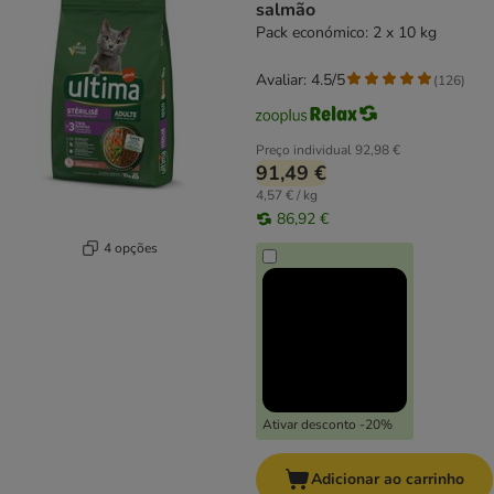
salmão
Pack económico: 2 x 10 kg
Avaliar: 4.5/5
(
126
)
Preço individual
92,98 €
91,49 €
4,57 € / kg
86,92 €
4 opções
Ativar desconto -20%
Adicionar ao carrinho