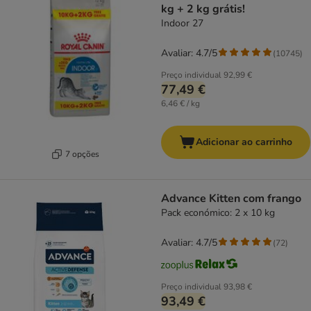
kg + 2 kg grátis!
Indoor 27
Avaliar: 4.7/5
(
10745
)
Preço individual
92,99 €
77,49 €
6,46 € / kg
Adicionar ao carrinho
7 opções
Advance Kitten com frango
Pack económico: 2 x 10 kg
Avaliar: 4.7/5
(
72
)
Preço individual
93,98 €
93,49 €