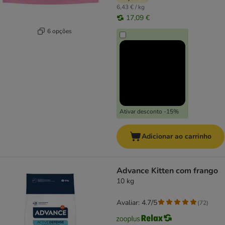
6,43 € / kg
17,09 €
6 opções
Ativar desconto -15%
Adicionar ao carrinho
Advance Kitten com frango
10 kg
Avaliar: 4.7/5
(
72
)