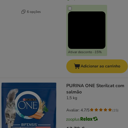
6 opções
Ativar desconto -15%
Adicionar ao carrinho
PURINA ONE Sterilcat com
salmão
1,5 kg
Avaliar: 4.7/5
(
15
)