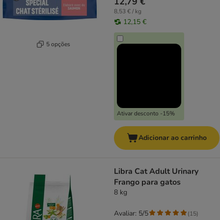
12,79 €
8,53 € / kg
12,15 €
5 opções
Ativar desconto -15%
Adicionar ao carrinho
Libra Cat Adult Urinary
Frango para gatos
8 kg
Avaliar: 5/5
(
15
)