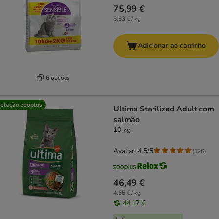
75,99 €
6,33 € / kg
Adicionar ao carrinho
6 opções
eleção zooplus
Ultima Sterilized Adult com
salmão
10 kg
Avaliar: 4.5/5
(
126
)
46,49 €
4,65 € / kg
44,17 €