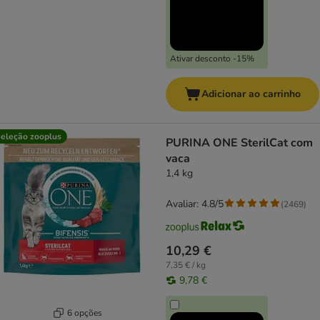
Ativar desconto -15%
Adicionar ao carrinho
eleção zooplus
PURINA ONE SterilCat com
vaca
1,4 kg
Avaliar: 4.8/5
(
2469
)
10,29 €
7,35 € / kg
9,78 €
6 opções