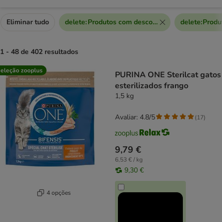
Eliminar tudo
delete
:
Produtos com desconto extra
delete
:
Produ
1 - 48 de 402 resultados
product items have been changed
eleção zooplus
PURINA ONE Sterilcat gatos
esterilizados frango
1,5 kg
Avaliar: 4.8/5
(
17
)
9,79 €
6,53 € / kg
9,30 €
4 opções