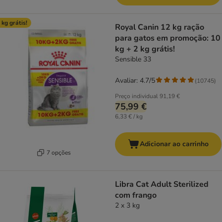
 kg grátis!
Royal Canin 12 kg ração
para gatos em promoção: 10
kg + 2 kg grátis!
Sensible 33
Avaliar: 4.7/5
(
10745
)
Preço individual
91,19 €
75,99 €
6,33 € / kg
Adicionar ao carrinho
7 opções
Libra Cat Adult Sterilized
com frango
2 x 3 kg