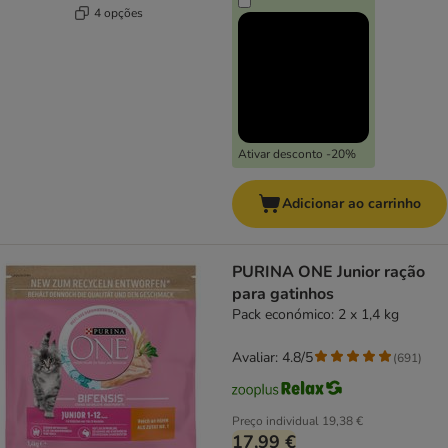
4 opções
Ativar desconto -20%
Adicionar ao carrinho
PURINA ONE Junior ração
para gatinhos
Pack económico: 2 x 1,4 kg
Avaliar: 4.8/5
(
691
)
Preço individual
19,38 €
17,99 €