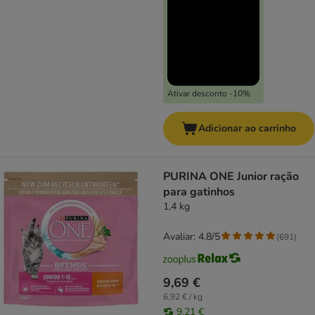
Ativar desconto -10%
Adicionar ao carrinho
PURINA ONE Junior ração
para gatinhos
1,4 kg
Avaliar: 4.8/5
(
691
)
9,69 €
6,92 € / kg
9,21 €