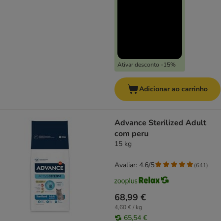
Ativar desconto -15%
Adicionar ao carrinho
Advance Sterilized Adult
com peru
15 kg
Avaliar: 4.6/5
(
641
)
68,99 €
4,60 € / kg
65,54 €