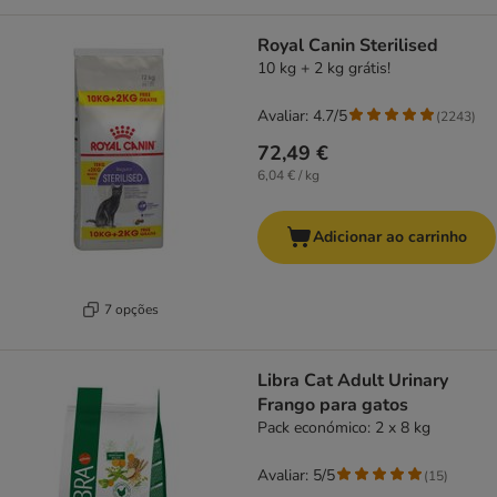
Royal Canin Sterilised
10 kg + 2 kg grátis!
Avaliar: 4.7/5
(
2243
)
72,49 €
6,04 € / kg
Adicionar ao carrinho
7 opções
Libra Cat Adult Urinary
Frango para gatos
Pack económico: 2 x 8 kg
Avaliar: 5/5
(
15
)