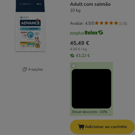
Adult com salmão
10 kg
Avaliar: 4.5/5
(
115
)
45,49 €
4,55 € / kg
43,22 €
4 opções
Ativar desconto -10%
Adicionar ao carrinho