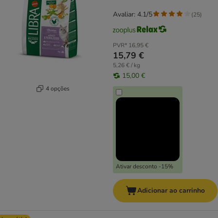
Avaliar: 4.1/5
(
25
)
PVR*
16,95 €
15,79 €
5,26 € / kg
15,00 €
4 opções
Ativar desconto -15%
Adicionar ao carrinho