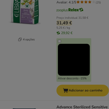
Avaliar: 4.1/5
(
25
)
Preço individual
31,58 €
31,49 €
5,25 € / kg
29,92 €
4 opções
Ativar desconto -15%
Adicionar ao carrinho
Advance Sterilized Sensitive