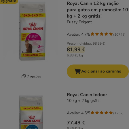
 kg grátis!
Royal Canin 12 kg ração
para gatos em promoção: 10
kg + 2 kg grátis!
Fussy Exigent
Avaliar: 4.7/5
(
10745
)
Preço individual
98,39 €
81,99 €
6,83 € / kg
Adicionar ao carrinho
7 opções
Royal Canin Indoor
10 kg + 2 kg grátis!
Avaliar: 4.5/5
(
1252
)
77,49 €
6,46 € / kg