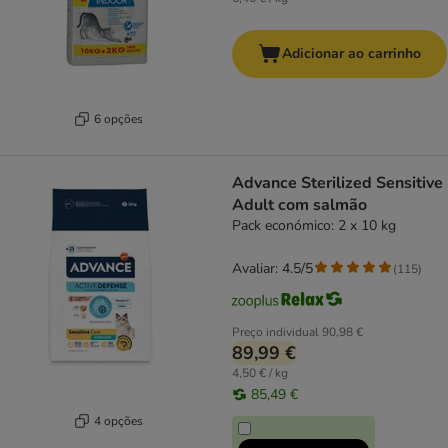
Adicionar ao carrinho
6 opções
Advance Sterilized Sensitive
Adult com salmão
Pack económico: 2 x 10 kg
Avaliar: 4.5/5
(
115
)
Preço individual
90,98 €
89,99 €
4,50 € / kg
85,49 €
4 opções