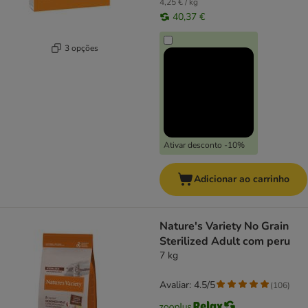
4,25 € / kg
40,37 €
3 opções
Ativar desconto -10%
Adicionar ao carrinho
Nature's Variety No Grain
Sterilized Adult com peru
7 kg
Avaliar: 4.5/5
(
106
)