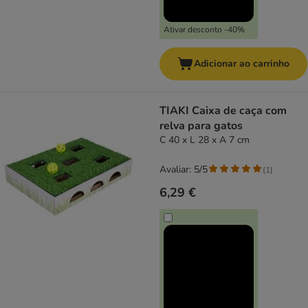
Ativar desconto -40%
Adicionar ao carrinho
TIAKI Caixa de caça com
relva para gatos
C 40 x L 28 x A 7 cm
Avaliar: 5/5
(
1
)
6,29 €