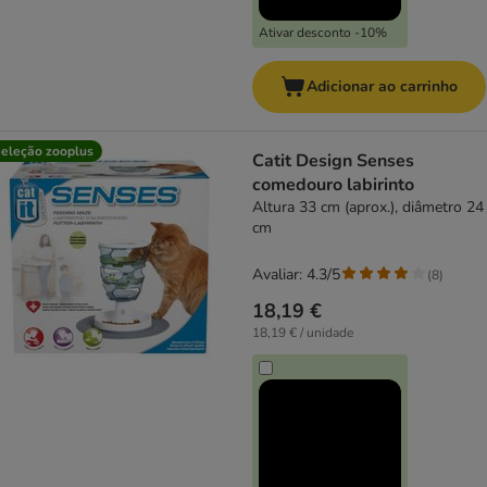
Ativar desconto -10%
Adicionar ao carrinho
eleção zooplus
Catit Design Senses
comedouro labirinto
Altura 33 cm (aprox.), diâmetro 24
cm
Avaliar: 4.3/5
(
8
)
18,19 €
18,19 € / unidade