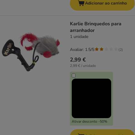
Adicionar ao carrinho
Karlie Brinquedos para
arranhador
1 unidade
Avaliar: 1.5/5
(
2
)
2,99 €
2,99 € / unidade
Ativar desconto -50%