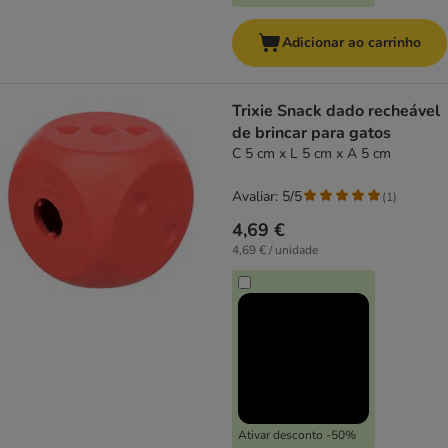
Adicionar ao carrinho
Trixie Snack dado recheável
de brincar para gatos
C 5 cm x L 5 cm x A 5 cm
Avaliar: 5/5
(
1
)
4,69 €
4,69 € / unidade
Ativar desconto -50%