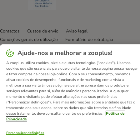
Contactos
Custos de envio
Aviso legal
Condições gerais de utilização
Formulário de retratação
Métodos de pagamento
Quem somos
DSA
Emprego
Ajude-nos a melhorar a zooplus!
Política de privacidade
Website Corporativo
A zooplus utiliza cookies, pixels e outras tecnologias ("cookies"). Usamos
Declaração de acessibilidade
cookies que são essenciais para que o visitante da nossa página possa navegar
e fazer compras na nossa loja online. Com o seu consentimento, podemos
© zooplus SE
2026
ativar cookies de desempenho, funcionais e de marketing com a vista a
melhorar a sua visita à nossa página e para lhe apresentarmos produtos e
serviços relevantes para si, além de anúncios personalizados. A qualquer
momento o visitante pode efetuar alterações nas suas preferências
("Personalizar definições"). Para mais informações sobre a entidade que faz o
tratamento dos seus dados, sobre os dados que são tratados e a finalidade
desse tratamento, deve consultar o centro de preferências.
Política de
Privacidade
Personalizar definições