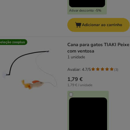
Ativar desconto -5%
Adicionar ao carrinho
eleção zooplus
Cana para gatos TIAKI Peixe
com ventosa
1 unidade
Avaliar: 4.7/5
(
3
)
1,79 €
1,79 € / unidade