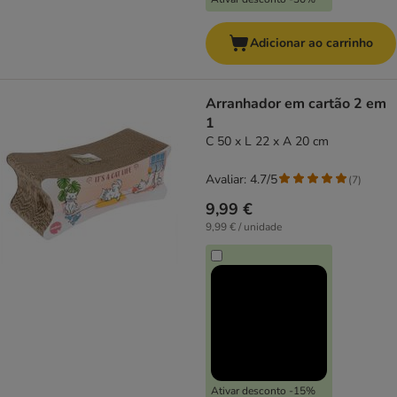
Adicionar ao carrinho
Arranhador em cartão 2 em
1
C 50 x L 22 x A 20 cm
Avaliar: 4.7/5
(
7
)
9,99 €
9,99 € / unidade
Ativar desconto -15%