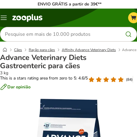
ENVIO GRÁTIS a partir de 39€**
Menu
Pesquisar
produtos
Cães
Ração para cães
Affinity Advance Veterinary Diets
Advance 
Advance Veterinary Diets
Gastroenteric para cães
3 kg
This is a stars rating area from zero to 5: 4.6/5
(
84
)
Dar opinião