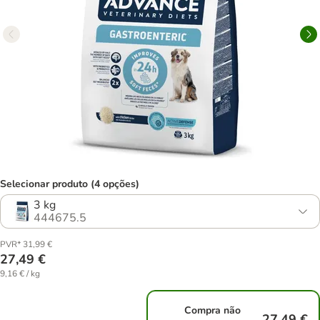
Selecionar produto (4 opções)
3 kg
444675.5
PVR* 31,99 €
27,49 €
9,16 € / kg
Compra não
27,49 €