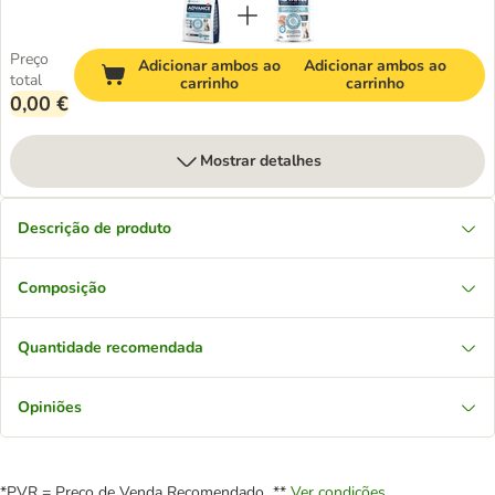
Preço
Adicionar ambos ao
Adicionar ambos ao
total
carrinho
carrinho
0,00 €
Mostrar detalhes
Descrição de produto
Composição
Quantidade recomendada
Opiniões
*PVR = Preço de Venda Recomendado **
Ver condições