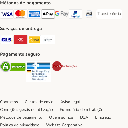
Métodos de pagamento
Transferência
Transferência P
Visa Payment Method
Mastercard Payment Method
American Express Payment Method
Apple Pay Payment Method
Google Pay Payment Method
PayPal Payment Method
Multibanco Payment Met
Serviços de entrega
GLS Shipping Method
CTTExpress Shipping Method
InPost Shipping Method
Paack Shipping Method
Pagamento seguro
Security
Security
Security
Contactos
Custos de envio
Aviso legal
Condições gerais de utilização
Formulário de retratação
Métodos de pagamento
Quem somos
DSA
Emprego
Política de privacidade
Website Corporativo